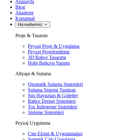
Anasayfa
Blog
Akademi
Kurumsal
Hizmetlerimiz
Proje & Tasarım
Peyzaj Proje & Uygulama
Peyzaj Projelendirme
3D Bahçe Tasarımı
Hobi Bahçesi Yapımı
Altyapı & Sulama
Otomatik Sulama Sistemleri
Sulama Sistemi Tamiratı
Süs Havuzları & Göletler
Bahçe Drenaj Sistemleri
Toz İndirgeme Sistemleri
Sisleme Sistemleri
Peyzaj Uygulama
Çim Ekimi & Uygulamaları
Sentetik Çim Uygulama