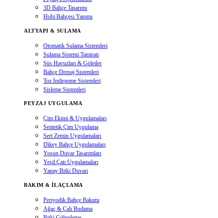
3D Bahçe Tasarımı
Hobi Bahçesi Yapımı
ALTYAPI & SULAMA
Otomatik Sulama Sistemleri
Sulama Sistemi Tamiratı
Süs Havuzları & Göletler
Bahçe Drenaj Sistemleri
Toz İndirgeme Sistemleri
Sisleme Sistemleri
PEYZAJ UYGULAMA
Çim Ekimi & Uygulamaları
Sentetik Çim Uygulama
Sert Zemin Uygulamaları
Dikey Bahçe Uygulamaları
Yosun Duvar Tasarımları
Yeşil Çatı Uygulamaları
Yapay Bitki Duvarı
BAKIM & İLAÇLAMA
Periyodik Bahçe Bakımı
Ağaç & Çalı Budama
Bitki Gübreleme