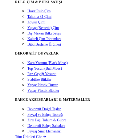
RULO ÇIM & BITKI SATIŞI
Hazır Rulo Çim
Tahoma 31 Çimi
Zoysia Çimi
Yapay (Sentetik) Çim
Dış Mekan Bitki Satışı
Kaliteli Çim Tohumları
Bitki Besleme Ürünleri
DEKORATIF DUVARLAR
Kara Yosunu (Black Moss)
Top Yosun (Ball Moss)
Ren Geyiği Yosunu
Stabilize Bitkiler
Yapay Plastik Duvar
Yapay Plastik Bitkiler
BAHÇE AKSESUARLARI & MATERYALLER
Dekoratif Doğal Taşlar
Peyzaj ve Bahçe Toprağı
Zirai İlaç, Tohum & Gübre
Dekoratif Bahçe Saksıları
Peyzaj Sınır Elemanları
Tüm Ürünleri Gör