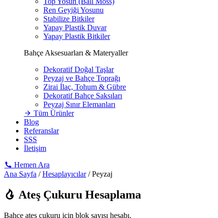
Top Yosun (Ball Moss)
Ren Geyiği Yosunu
Stabilize Bitkiler
Yapay Plastik Duvar
Yapay Plastik Bitkiler
Bahçe Aksesuarları & Materyaller
Dekoratif Doğal Taşlar
Peyzaj ve Bahçe Toprağı
Zirai İlaç, Tohum & Gübre
Dekoratif Bahçe Saksıları
Peyzaj Sınır Elemanları
Tüm Ürünler
Blog
Referanslar
SSS
İletişim
Hemen Ara
Ana Sayfa
/
Hesaplayıcılar
/
Peyzaj
Ateş Çukuru Hesaplama
Bahçe ateş çukuru için blok sayısı hesabı.