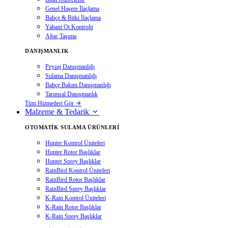
Genel Haşere İlaçlama
Bahçe & Bitki İlaçlama
Yabani Ot Kontrolü
Ağaç Taşıma
DANIŞMANLIK
Peyzaj Danışmanlığı
Sulama Danışmanlığı
Bahçe Bakım Danışmanlığı
Tarımsal Danışmanlık
Tüm Hizmetleri Gör
Malzeme & Tedarik
OTOMATIK SULAMA ÜRÜNLERI
Hunter Kontrol Üniteleri
Hunter Rotor Başlıklar
Hunter Sprey Başlıklar
RainBird Kontrol Üniteleri
RainBird Rotor Başlıklar
RainBird Sprey Başlıklar
K-Rain Kontrol Üniteleri
K-Rain Rotor Başlıklar
K-Rain Sprey Başlıklar