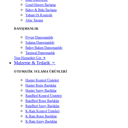
Genel Haşere İlaçlama
Bahçe & Bitki İlaçlama
Yabani Ot Kontrolü
Ağaç Taşıma
DANIŞMANLIK
Peyzaj Danışmanlığı
Sulama Danışmanlığı
Bahçe Bakım Danışmanlığı
Tarımsal Danışmanlık
Tüm Hizmetleri Gör
Malzeme & Tedarik
OTOMATIK SULAMA ÜRÜNLERI
Hunter Kontrol Üniteleri
Hunter Rotor Başlıklar
Hunter Sprey Başlıklar
RainBird Kontrol Üniteleri
RainBird Rotor Başlıklar
RainBird Sprey Başlıklar
K-Rain Kontrol Üniteleri
K-Rain Rotor Başlıklar
K-Rain Sprey Başlıklar