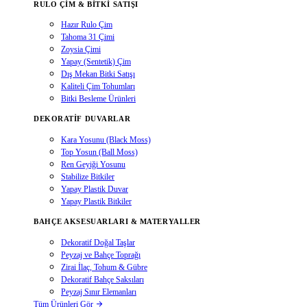
RULO ÇIM & BITKI SATIŞI
Hazır Rulo Çim
Tahoma 31 Çimi
Zoysia Çimi
Yapay (Sentetik) Çim
Dış Mekan Bitki Satışı
Kaliteli Çim Tohumları
Bitki Besleme Ürünleri
DEKORATIF DUVARLAR
Kara Yosunu (Black Moss)
Top Yosun (Ball Moss)
Ren Geyiği Yosunu
Stabilize Bitkiler
Yapay Plastik Duvar
Yapay Plastik Bitkiler
BAHÇE AKSESUARLARI & MATERYALLER
Dekoratif Doğal Taşlar
Peyzaj ve Bahçe Toprağı
Zirai İlaç, Tohum & Gübre
Dekoratif Bahçe Saksıları
Peyzaj Sınır Elemanları
Tüm Ürünleri Gör