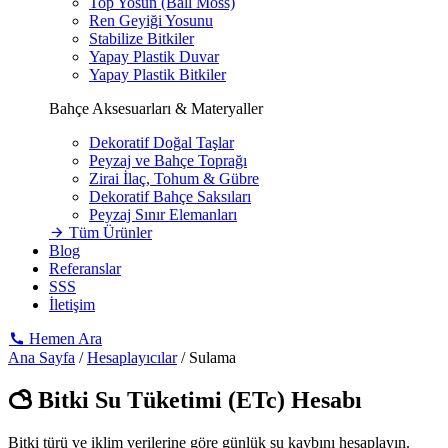
Top Yosun (Ball Moss)
Ren Geyiği Yosunu
Stabilize Bitkiler
Yapay Plastik Duvar
Yapay Plastik Bitkiler
Bahçe Aksesuarları & Materyaller
Dekoratif Doğal Taşlar
Peyzaj ve Bahçe Toprağı
Zirai İlaç, Tohum & Gübre
Dekoratif Bahçe Saksıları
Peyzaj Sınır Elemanları
Tüm Ürünler
Blog
Referanslar
SSS
İletişim
Hemen Ara
Ana Sayfa
/
Hesaplayıcılar
/
Sulama
Bitki Su Tüketimi (ETc) Hesabı
Bitki türü ve iklim verilerine göre günlük su kaybını hesaplayın.