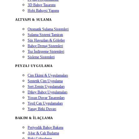
3D Bahçe Tasarımı
Hobi Bahçesi Yapımı
ALTYAPI & SULAMA
Otomatik Sulama Sistemleri
Sulama Sistemi Tamiratı
Süs Havuzları & Göletler
Bahçe Drenaj Sistemleri
Toz İndirgeme Sistemleri
Sisleme Sistemleri
PEYZAJ UYGULAMA
Çim Ekimi & Uygulamaları
Sentetik Çim Uygulama
Sert Zemin Uygulamaları
Dikey Bahçe Uygulamaları
Yosun Duvar Tasarımları
Yeşil Çatı Uygulamaları
Yapay Bitki Duvarı
BAKIM & İLAÇLAMA
Periyodik Bahçe Bakımı
Ağaç & Çalı Budama
Bitki Gübreleme