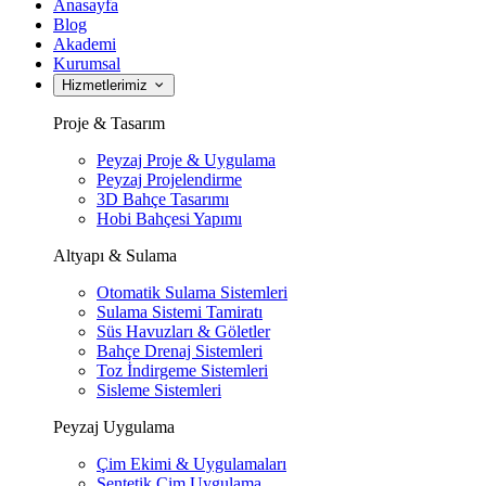
Anasayfa
Blog
Akademi
Kurumsal
Hizmetlerimiz
Proje & Tasarım
Peyzaj Proje & Uygulama
Peyzaj Projelendirme
3D Bahçe Tasarımı
Hobi Bahçesi Yapımı
Altyapı & Sulama
Otomatik Sulama Sistemleri
Sulama Sistemi Tamiratı
Süs Havuzları & Göletler
Bahçe Drenaj Sistemleri
Toz İndirgeme Sistemleri
Sisleme Sistemleri
Peyzaj Uygulama
Çim Ekimi & Uygulamaları
Sentetik Çim Uygulama