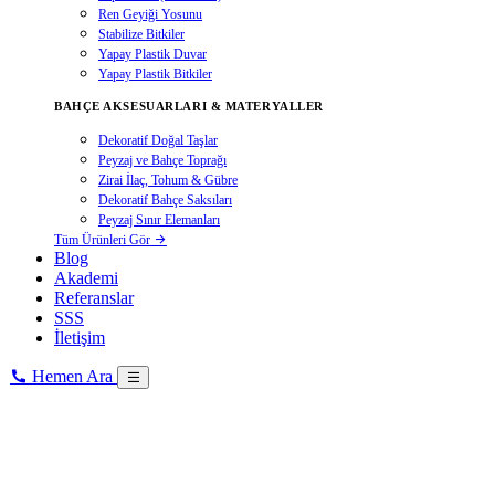
Ren Geyiği Yosunu
Stabilize Bitkiler
Yapay Plastik Duvar
Yapay Plastik Bitkiler
BAHÇE AKSESUARLARI & MATERYALLER
Dekoratif Doğal Taşlar
Peyzaj ve Bahçe Toprağı
Zirai İlaç, Tohum & Gübre
Dekoratif Bahçe Saksıları
Peyzaj Sınır Elemanları
Tüm Ürünleri Gör
Blog
Akademi
Referanslar
SSS
İletişim
Hemen Ara