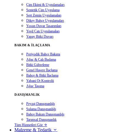
Çim Ekimi & Uygulamaları
Sentetik Çim Uygulama
Sert Zemin Uygulamaları
Dikey Bahçe Uygulamaları
Yosun Duvar Tasarımları
Yeşil Çatı Uygulamaları
Yapay Bitki Duvarı
BAKIM & İLAÇLAMA
Periyodik Bahçe Bakımı
Ağaç & Çalı Budama
Bitki Gübreleme
Genel Haşere İlaçlama
Bahçe & Bitki İlaçlama
Yabani Ot Kontrolü
Ağaç Taşıma
DANIŞMANLIK
Peyzaj Danışmanlığı
Sulama Danışmanlığı
Bahçe Bakım Danışmanlığı
Tarımsal Danışmanlık
Tüm Hizmetleri Gör
Malzeme & Tedarik