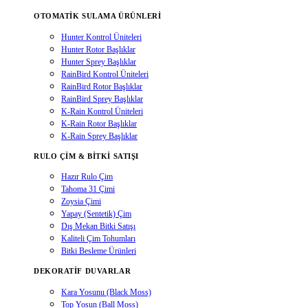
OTOMATIK SULAMA ÜRÜNLERI
Hunter Kontrol Üniteleri
Hunter Rotor Başlıklar
Hunter Sprey Başlıklar
RainBird Kontrol Üniteleri
RainBird Rotor Başlıklar
RainBird Sprey Başlıklar
K-Rain Kontrol Üniteleri
K-Rain Rotor Başlıklar
K-Rain Sprey Başlıklar
RULO ÇIM & BITKI SATIŞI
Hazır Rulo Çim
Tahoma 31 Çimi
Zoysia Çimi
Yapay (Sentetik) Çim
Dış Mekan Bitki Satışı
Kaliteli Çim Tohumları
Bitki Besleme Ürünleri
DEKORATIF DUVARLAR
Kara Yosunu (Black Moss)
Top Yosun (Ball Moss)