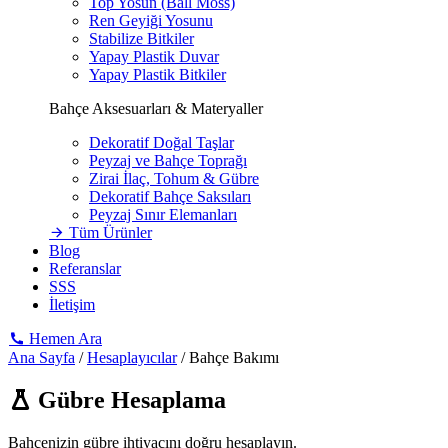
Top Yosun (Ball Moss)
Ren Geyiği Yosunu
Stabilize Bitkiler
Yapay Plastik Duvar
Yapay Plastik Bitkiler
Bahçe Aksesuarları & Materyaller
Dekoratif Doğal Taşlar
Peyzaj ve Bahçe Toprağı
Zirai İlaç, Tohum & Gübre
Dekoratif Bahçe Saksıları
Peyzaj Sınır Elemanları
Tüm Ürünler
Blog
Referanslar
SSS
İletişim
Hemen Ara
Ana Sayfa
/
Hesaplayıcılar
/
Bahçe Bakımı
Gübre Hesaplama
Bahçenizin gübre ihtiyacını doğru hesaplayın.