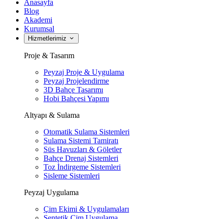
Anasayfa
Blog
Akademi
Kurumsal
Hizmetlerimiz
Proje & Tasarım
Peyzaj Proje & Uygulama
Peyzaj Projelendirme
3D Bahçe Tasarımı
Hobi Bahçesi Yapımı
Altyapı & Sulama
Otomatik Sulama Sistemleri
Sulama Sistemi Tamiratı
Süs Havuzları & Göletler
Bahçe Drenaj Sistemleri
Toz İndirgeme Sistemleri
Sisleme Sistemleri
Peyzaj Uygulama
Çim Ekimi & Uygulamaları
Sentetik Çim Uygulama