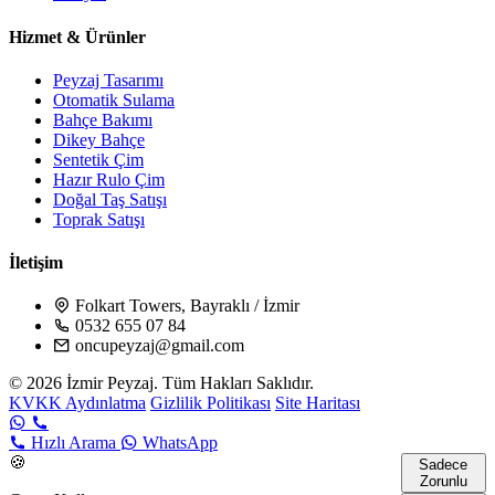
Hizmet & Ürünler
Peyzaj Tasarımı
Otomatik Sulama
Bahçe Bakımı
Dikey Bahçe
Sentetik Çim
Hazır Rulo Çim
Doğal Taş Satışı
Toprak Satışı
İletişim
Folkart Towers, Bayraklı / İzmir
0532 655 07 84
oncupeyzaj@gmail.com
© 2026 İzmir Peyzaj. Tüm Hakları Saklıdır.
KVKK Aydınlatma
Gizlilik Politikası
Site Haritası
Hızlı Arama
WhatsApp
🍪
Sadece
Zorunlu