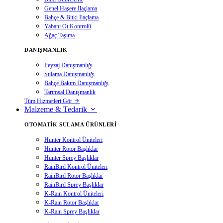
Genel Haşere İlaçlama
Bahçe & Bitki İlaçlama
Yabani Ot Kontrolü
Ağaç Taşıma
DANIŞMANLIK
Peyzaj Danışmanlığı
Sulama Danışmanlığı
Bahçe Bakım Danışmanlığı
Tarımsal Danışmanlık
Tüm Hizmetleri Gör
Malzeme & Tedarik
OTOMATIK SULAMA ÜRÜNLERI
Hunter Kontrol Üniteleri
Hunter Rotor Başlıklar
Hunter Sprey Başlıklar
RainBird Kontrol Üniteleri
RainBird Rotor Başlıklar
RainBird Sprey Başlıklar
K-Rain Kontrol Üniteleri
K-Rain Rotor Başlıklar
K-Rain Sprey Başlıklar