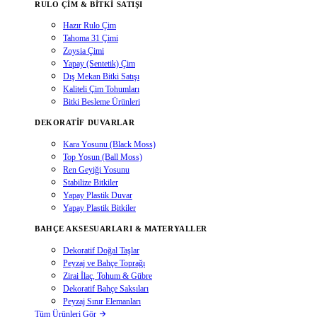
RULO ÇIM & BITKI SATIŞI
Hazır Rulo Çim
Tahoma 31 Çimi
Zoysia Çimi
Yapay (Sentetik) Çim
Dış Mekan Bitki Satışı
Kaliteli Çim Tohumları
Bitki Besleme Ürünleri
DEKORATIF DUVARLAR
Kara Yosunu (Black Moss)
Top Yosun (Ball Moss)
Ren Geyiği Yosunu
Stabilize Bitkiler
Yapay Plastik Duvar
Yapay Plastik Bitkiler
BAHÇE AKSESUARLARI & MATERYALLER
Dekoratif Doğal Taşlar
Peyzaj ve Bahçe Toprağı
Zirai İlaç, Tohum & Gübre
Dekoratif Bahçe Saksıları
Peyzaj Sınır Elemanları
Tüm Ürünleri Gör