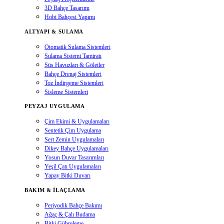
3D Bahçe Tasarımı
Hobi Bahçesi Yapımı
ALTYAPI & SULAMA
Otomatik Sulama Sistemleri
Sulama Sistemi Tamiratı
Süs Havuzları & Göletler
Bahçe Drenaj Sistemleri
Toz İndirgeme Sistemleri
Sisleme Sistemleri
PEYZAJ UYGULAMA
Çim Ekimi & Uygulamaları
Sentetik Çim Uygulama
Sert Zemin Uygulamaları
Dikey Bahçe Uygulamaları
Yosun Duvar Tasarımları
Yeşil Çatı Uygulamaları
Yapay Bitki Duvarı
BAKIM & İLAÇLAMA
Periyodik Bahçe Bakımı
Ağaç & Çalı Budama
Bitki Gübreleme