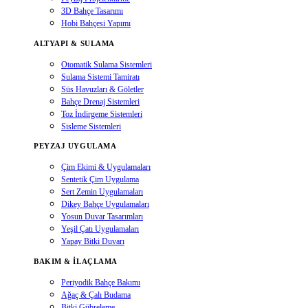
3D Bahçe Tasarımı
Hobi Bahçesi Yapımı
ALTYAPI & SULAMA
Otomatik Sulama Sistemleri
Sulama Sistemi Tamiratı
Süs Havuzları & Göletler
Bahçe Drenaj Sistemleri
Toz İndirgeme Sistemleri
Sisleme Sistemleri
PEYZAJ UYGULAMA
Çim Ekimi & Uygulamaları
Sentetik Çim Uygulama
Sert Zemin Uygulamaları
Dikey Bahçe Uygulamaları
Yosun Duvar Tasarımları
Yeşil Çatı Uygulamaları
Yapay Bitki Duvarı
BAKIM & İLAÇLAMA
Periyodik Bahçe Bakımı
Ağaç & Çalı Budama
Bitki Gübreleme