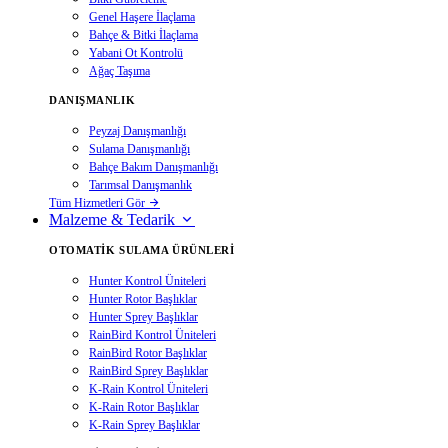
Genel Haşere İlaçlama
Bahçe & Bitki İlaçlama
Yabani Ot Kontrolü
Ağaç Taşıma
DANIŞMANLIK
Peyzaj Danışmanlığı
Sulama Danışmanlığı
Bahçe Bakım Danışmanlığı
Tarımsal Danışmanlık
Tüm Hizmetleri Gör
Malzeme & Tedarik
OTOMATIK SULAMA ÜRÜNLERI
Hunter Kontrol Üniteleri
Hunter Rotor Başlıklar
Hunter Sprey Başlıklar
RainBird Kontrol Üniteleri
RainBird Rotor Başlıklar
RainBird Sprey Başlıklar
K-Rain Kontrol Üniteleri
K-Rain Rotor Başlıklar
K-Rain Sprey Başlıklar