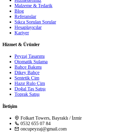
Hizmetlerimiz
Malzeme & Tedarik
Blog
Referanslar
Sıkça Sorulan Sorular
Hesaplayıcılar
Kariyer
Hizmet & Ürünler
Peyzaj Tasarımı
Otomatik Sulama
Bahçe Bakımı
Dikey Bahçe
Sentetik Çim
Hazır Rulo Çim
Doğal Taş Satışı
Toprak Satışı
İletişim
Folkart Towers, Bayraklı / İzmir
0532 655 07 84
oncupeyzaj@gmail.com