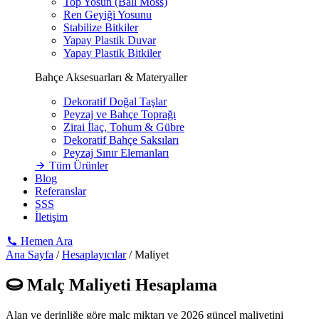
Top Yosun (Ball Moss)
Ren Geyiği Yosunu
Stabilize Bitkiler
Yapay Plastik Duvar
Yapay Plastik Bitkiler
Bahçe Aksesuarları & Materyaller
Dekoratif Doğal Taşlar
Peyzaj ve Bahçe Toprağı
Zirai İlaç, Tohum & Gübre
Dekoratif Bahçe Saksıları
Peyzaj Sınır Elemanları
Tüm Ürünler
Blog
Referanslar
SSS
İletişim
Hemen Ara
Ana Sayfa
/
Hesaplayıcılar
/
Maliyet
Malç Maliyeti Hesaplama
Alan ve derinliğe göre malç miktarı ve 2026 güncel maliyetini