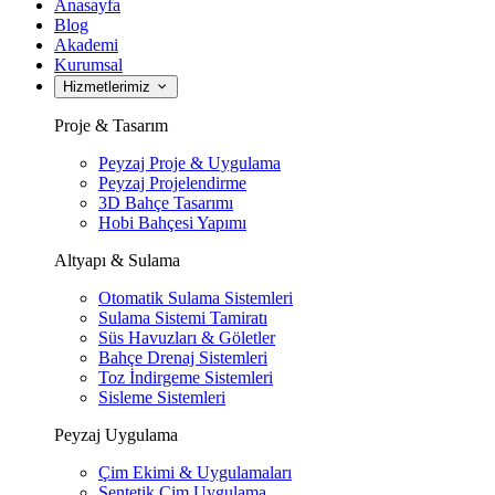
Anasayfa
Blog
Akademi
Kurumsal
Hizmetlerimiz
Proje & Tasarım
Peyzaj Proje & Uygulama
Peyzaj Projelendirme
3D Bahçe Tasarımı
Hobi Bahçesi Yapımı
Altyapı & Sulama
Otomatik Sulama Sistemleri
Sulama Sistemi Tamiratı
Süs Havuzları & Göletler
Bahçe Drenaj Sistemleri
Toz İndirgeme Sistemleri
Sisleme Sistemleri
Peyzaj Uygulama
Çim Ekimi & Uygulamaları
Sentetik Çim Uygulama