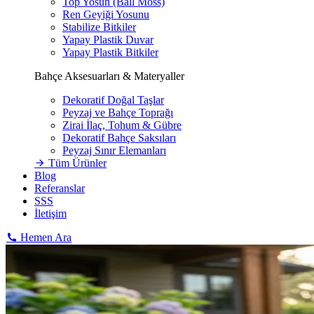
Top Yosun (Ball Moss)
Ren Geyiği Yosunu
Stabilize Bitkiler
Yapay Plastik Duvar
Yapay Plastik Bitkiler
Bahçe Aksesuarları & Materyaller
Dekoratif Doğal Taşlar
Peyzaj ve Bahçe Toprağı
Zirai İlaç, Tohum & Gübre
Dekoratif Bahçe Saksıları
Peyzaj Sınır Elemanları
Tüm Ürünler
Blog
Referanslar
SSS
İletişim
Hemen Ara