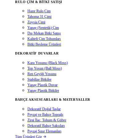
RULO ÇIM & BITKI SATIŞI
Hazır Rulo Çim
Tahoma 31 Çimi
Zoysia Çimi
Yapay (Sentetik) Çim
Dış Mekan Bitki Satışı
Kaliteli Çim Tohumları
Bitki Besleme Ürünleri
DEKORATIF DUVARLAR
Kara Yosunu (Black Moss)
Top Yosun (Ball Moss)
Ren Geyiği Yosunu
Stabilize Bitkiler
Yapay Plastik Duvar
Yapay Plastik Bitkiler
BAHÇE AKSESUARLARI & MATERYALLER
Dekoratif Doğal Taşlar
Peyzaj ve Bahçe Toprağı
Zirai İlaç, Tohum & Gübre
Dekoratif Bahçe Saksıları
Peyzaj Sınır Elemanları
Tüm Ürünleri Gör