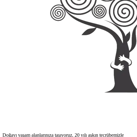
Doğayı yaşam alanlarınıza taşıyoruz. 20 yılı aşkın tecrübemizle