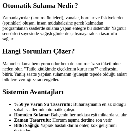
Otomatik Sulama Nedir?
Zamanlayıcılar (kontrol üniteleri), vanalar, borular ve fıskiyelerden
(sprinkler) oluşan, insan müdahalesine gerek kalmadan
programlanan saatlerde sulama yapan entegre bir sistemdir. Yağmur
sensörleri sayesinde yağışlı günlerde çalışmayarak su tasarrufu
sağlar.
Hangi Sorunları Çözer?
Manuel sulama hem yorucudur hem de kontrolsüz su tüketimine
neden olur. "Tatile gittiğimde çiçeklerim kurur mu?" endişesini
bitirir. Yanlış saatte yapılan sulamanın (güneşin tepede olduğu anlar)
bitkilere verdiği zararı engeller.
Sistemin Avantajları
%50'ye Varan Su Tasarrufu:
Buharlaşmanın en az olduğu
sabah saatlerinde otomatik çalışır.
Homojen Sulama:
Bahçenin her noktası eşit miktarda su alır.
Zaman Tasarrufu:
Hortum taşıma derdine son verir.
Bitki Sağlığı:
Yaprak hastalıklarını önler, kök gelişimini
destekler.