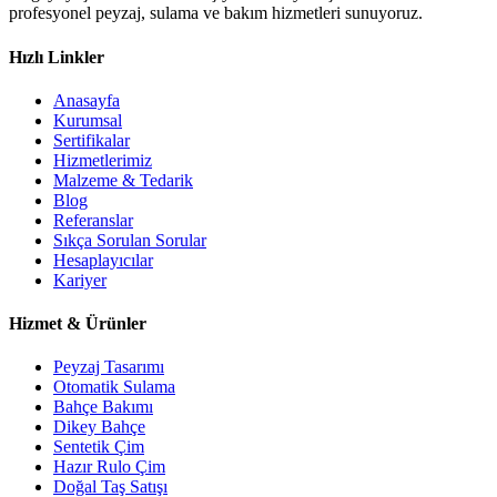
profesyonel peyzaj, sulama ve bakım hizmetleri sunuyoruz.
Hızlı Linkler
Anasayfa
Kurumsal
Sertifikalar
Hizmetlerimiz
Malzeme & Tedarik
Blog
Referanslar
Sıkça Sorulan Sorular
Hesaplayıcılar
Kariyer
Hizmet & Ürünler
Peyzaj Tasarımı
Otomatik Sulama
Bahçe Bakımı
Dikey Bahçe
Sentetik Çim
Hazır Rulo Çim
Doğal Taş Satışı