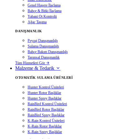
Genel Haşere İlaçlama
Bahçe & Bitki İlaçlama
Yabani Ot Kontrolü
Ağaç Taşıma
DANIŞMANLIK
Peyzaj Danışmanlığı
Sulama Danışmanlığı
Bahçe Bakım Danışmanlığı
Tarımsal Danışmanlık
Tüm Hizmetleri Gör
Malzeme & Tedarik
OTOMATIK SULAMA ÜRÜNLERI
Hunter Kontrol Üniteleri
Hunter Rotor Başlıklar
Hunter Sprey Başlıklar
RainBird Kontrol Üniteleri
RainBird Rotor Başlıklar
RainBird Sprey Başlıklar
K-Rain Kontrol Üniteleri
K-Rain Rotor Başlıklar
K-Rain Sprey Başlıklar