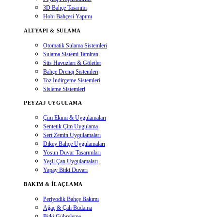
3D Bahçe Tasarımı
Hobi Bahçesi Yapımı
ALTYAPI & SULAMA
Otomatik Sulama Sistemleri
Sulama Sistemi Tamiratı
Süs Havuzları & Göletler
Bahçe Drenaj Sistemleri
Toz İndirgeme Sistemleri
Sisleme Sistemleri
PEYZAJ UYGULAMA
Çim Ekimi & Uygulamaları
Sentetik Çim Uygulama
Sert Zemin Uygulamaları
Dikey Bahçe Uygulamaları
Yosun Duvar Tasarımları
Yeşil Çatı Uygulamaları
Yapay Bitki Duvarı
BAKIM & İLAÇLAMA
Periyodik Bahçe Bakımı
Ağaç & Çalı Budama
Bitki Gübreleme