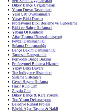
Sert Zemin Uygulamaları
Dikey Bahçe Uygulamaları
Yosun Duvar Tasarımları
Yeşil Çatı Uygulamaları
Yapay Bitki Duvarı
Profesyonel Bitki Besleme ve Gübreleme
Bitki ve Bahçe İlaçlamasi
Yabani Ot Kontrolü
Ağaç Taşıma (Transplantasyon)
Peyzaj Danışmanlığı
Sulama Danışmanlığı
Bahçe Bakım Danışmanlığı
Tarımsal Danışmanlık
Periyodik Bahçe Bakımı
Profesyonel Budama Hizmeti
Yapay Bitki Duvarı
Toz İndirgeme Sistemleri
Sisleme Sistemleri
Genel Haşere İlaçlama
Hazır Rulo Çim
Zoysia Çim
Dikey Bahçe & Kara Yosunu
Top Yosun Dekorasyonu
Belediye Ruhsat Projesi
Büyük Ağaç Taşıma & Nakli