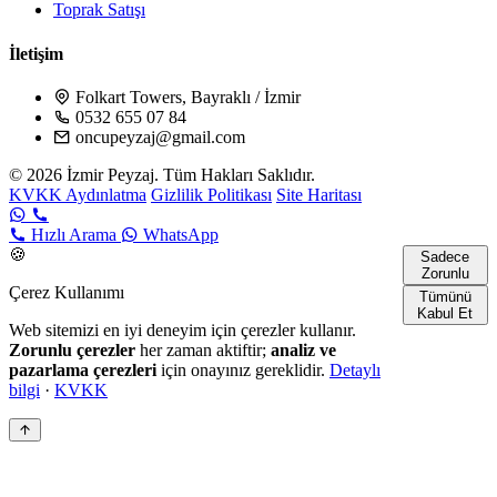
Toprak Satışı
İletişim
Folkart Towers, Bayraklı / İzmir
0532 655 07 84
oncupeyzaj@gmail.com
© 2026 İzmir Peyzaj. Tüm Hakları Saklıdır.
KVKK Aydınlatma
Gizlilik Politikası
Site Haritası
Hızlı Arama
WhatsApp
🍪
Sadece
Zorunlu
Çerez Kullanımı
Tümünü
Kabul Et
Web sitemizi en iyi deneyim için çerezler kullanır.
Zorunlu çerezler
her zaman aktiftir;
analiz ve
pazarlama çerezleri
için onayınız gereklidir.
Detaylı
bilgi
·
KVKK