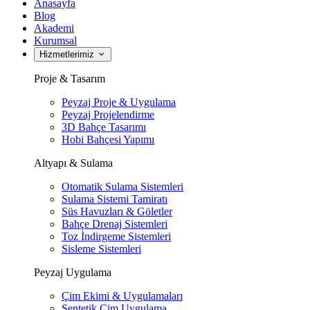
Anasayfa
Blog
Akademi
Kurumsal
Hizmetlerimiz
Proje & Tasarım
Peyzaj Proje & Uygulama
Peyzaj Projelendirme
3D Bahçe Tasarımı
Hobi Bahçesi Yapımı
Altyapı & Sulama
Otomatik Sulama Sistemleri
Sulama Sistemi Tamiratı
Süs Havuzları & Göletler
Bahçe Drenaj Sistemleri
Toz İndirgeme Sistemleri
Sisleme Sistemleri
Peyzaj Uygulama
Çim Ekimi & Uygulamaları
Sentetik Çim Uygulama