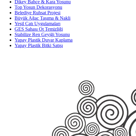
Dikey Bahçe & Kara Yosunu
Top Yosun Dekorasyonu
Belediye Ruhsat Projesi
Büyük Ağaç Taşıma & Nakli
Yeşil Çatı Uygulamaları
GES Sahası Ot Temizliği
Stabilize Ren Geyiği Yosunu
Yapay Plastik Duvar Kaplama
Yapay Plastik Bitki Satışı