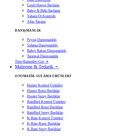
Genel Haşere İlaçlama
Bahçe & Bitki İlaçlama
Yabani Ot Kontrolü
Ağaç Taşıma
DANIŞMANLIK
Peyzaj Danışmanlığı
Sulama Danışmanlığı
Bahçe Bakım Danışmanlığı
Tarımsal Danışmanlık
Tüm Hizmetleri Gör
Malzeme & Tedarik
OTOMATIK SULAMA ÜRÜNLERI
Hunter Kontrol Üniteleri
Hunter Rotor Başlıklar
Hunter Sprey Başlıklar
RainBird Kontrol Üniteleri
RainBird Rotor Başlıklar
RainBird Sprey Başlıklar
K-Rain Kontrol Üniteleri
K-Rain Rotor Başlıklar
K-Rain Sprey Başlıklar