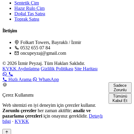
Sentetik Çim
Hazır Rulo Çim
Doğal Taş Satışı
Toprak Satışı
İletişim
Folkart Towers, Bayraklı / İzmir
0532 655 07 84
oncupeyzaj@gmail.com
© 2026 İzmir Peyzaj. Tüm Hakları Saklıdır.
KVKK Aydınlatma
Gizlilik Politikası
Site Haritası
Hızlı Arama
WhatsApp
🍪
Sadece
Zorunlu
Çerez Kullanımı
Tümünü
Kabul Et
Web sitemizi en iyi deneyim için çerezler kullanır.
Zorunlu çerezler
her zaman aktiftir;
analiz ve
pazarlama çerezleri
için onayınız gereklidir.
Detaylı
bilgi
·
KVKK