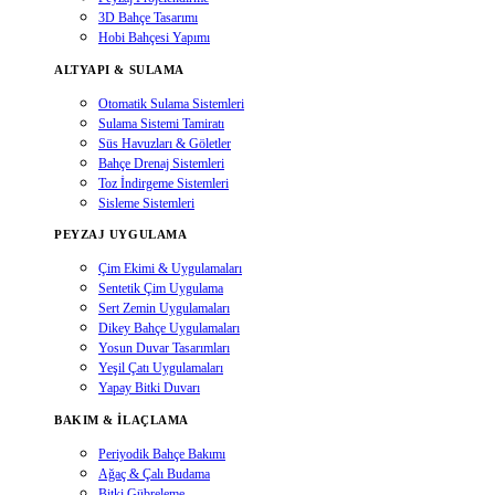
3D Bahçe Tasarımı
Hobi Bahçesi Yapımı
ALTYAPI & SULAMA
Otomatik Sulama Sistemleri
Sulama Sistemi Tamiratı
Süs Havuzları & Göletler
Bahçe Drenaj Sistemleri
Toz İndirgeme Sistemleri
Sisleme Sistemleri
PEYZAJ UYGULAMA
Çim Ekimi & Uygulamaları
Sentetik Çim Uygulama
Sert Zemin Uygulamaları
Dikey Bahçe Uygulamaları
Yosun Duvar Tasarımları
Yeşil Çatı Uygulamaları
Yapay Bitki Duvarı
BAKIM & İLAÇLAMA
Periyodik Bahçe Bakımı
Ağaç & Çalı Budama
Bitki Gübreleme