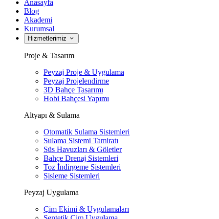
Anasayfa
Blog
Akademi
Kurumsal
Hizmetlerimiz
Proje & Tasarım
Peyzaj Proje & Uygulama
Peyzaj Projelendirme
3D Bahçe Tasarımı
Hobi Bahçesi Yapımı
Altyapı & Sulama
Otomatik Sulama Sistemleri
Sulama Sistemi Tamiratı
Süs Havuzları & Göletler
Bahçe Drenaj Sistemleri
Toz İndirgeme Sistemleri
Sisleme Sistemleri
Peyzaj Uygulama
Çim Ekimi & Uygulamaları
Sentetik Çim Uygulama