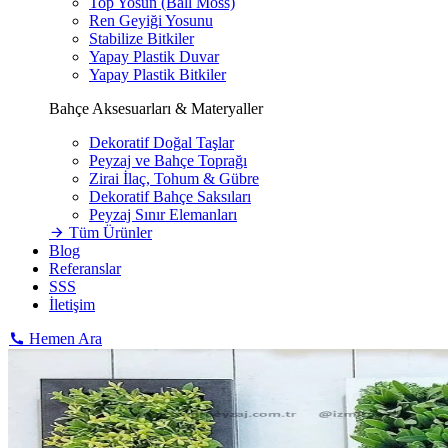
Top Yosun (Ball Moss)
Ren Geyiği Yosunu
Stabilize Bitkiler
Yapay Plastik Duvar
Yapay Plastik Bitkiler
Bahçe Aksesuarları & Materyaller
Dekoratif Doğal Taşlar
Peyzaj ve Bahçe Toprağı
Zirai İlaç, Tohum & Gübre
Dekoratif Bahçe Saksıları
Peyzaj Sınır Elemanları
Tüm Ürünler
Blog
Referanslar
SSS
İletişim
Hemen Ara