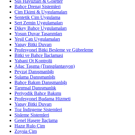
Süs Havuzları & Göletler
Bahçe Drenaj Sistemleri
Çim Ekimi & Uygulamaları
Sentetik Çim Uygulama
Sert Zemin Uygulamaları
Dikey Bahçe Uygulamaları
Yosun Duvar Tasarımları
Yeşil Çatı Uygulamaları
Yapay Bitki Duvarı
Profesyonel Bitki Besleme ve Gübreleme
Bitki ve Bahçe İlaçlamasi
Yabani Ot Kontrolü
Ağaç Taşıma (Transplantasyon)
Peyzaj Danışmanlığı
Sulama Danışmanlığı
Bahçe Bakım Danışmanlığı
Tarımsal Danışmanlık
Periyodik Bahçe Bakımı
Profesyonel Budama Hizmeti
Yapay Bitki Duvarı
Toz İndirgeme Sistemleri
Sisleme Sistemleri
Genel Haşere İlaçlama
Hazır Rulo Çim
Zoysia Çim