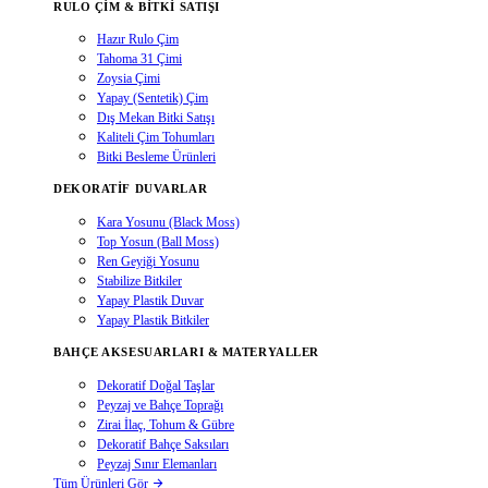
RULO ÇIM & BITKI SATIŞI
Hazır Rulo Çim
Tahoma 31 Çimi
Zoysia Çimi
Yapay (Sentetik) Çim
Dış Mekan Bitki Satışı
Kaliteli Çim Tohumları
Bitki Besleme Ürünleri
DEKORATIF DUVARLAR
Kara Yosunu (Black Moss)
Top Yosun (Ball Moss)
Ren Geyiği Yosunu
Stabilize Bitkiler
Yapay Plastik Duvar
Yapay Plastik Bitkiler
BAHÇE AKSESUARLARI & MATERYALLER
Dekoratif Doğal Taşlar
Peyzaj ve Bahçe Toprağı
Zirai İlaç, Tohum & Gübre
Dekoratif Bahçe Saksıları
Peyzaj Sınır Elemanları
Tüm Ürünleri Gör