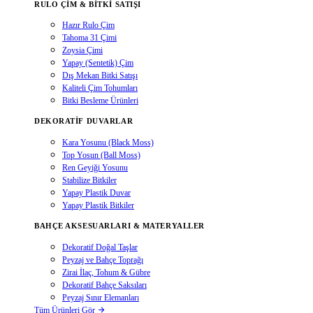
RULO ÇIM & BITKI SATIŞI
Hazır Rulo Çim
Tahoma 31 Çimi
Zoysia Çimi
Yapay (Sentetik) Çim
Dış Mekan Bitki Satışı
Kaliteli Çim Tohumları
Bitki Besleme Ürünleri
DEKORATIF DUVARLAR
Kara Yosunu (Black Moss)
Top Yosun (Ball Moss)
Ren Geyiği Yosunu
Stabilize Bitkiler
Yapay Plastik Duvar
Yapay Plastik Bitkiler
BAHÇE AKSESUARLARI & MATERYALLER
Dekoratif Doğal Taşlar
Peyzaj ve Bahçe Toprağı
Zirai İlaç, Tohum & Gübre
Dekoratif Bahçe Saksıları
Peyzaj Sınır Elemanları
Tüm Ürünleri Gör