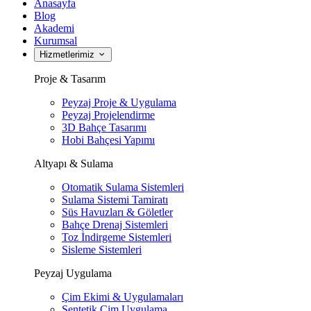
Anasayfa
Blog
Akademi
Kurumsal
Hizmetlerimiz
Proje & Tasarım
Peyzaj Proje & Uygulama
Peyzaj Projelendirme
3D Bahçe Tasarımı
Hobi Bahçesi Yapımı
Altyapı & Sulama
Otomatik Sulama Sistemleri
Sulama Sistemi Tamiratı
Süs Havuzları & Göletler
Bahçe Drenaj Sistemleri
Toz İndirgeme Sistemleri
Sisleme Sistemleri
Peyzaj Uygulama
Çim Ekimi & Uygulamaları
Sentetik Çim Uygulama