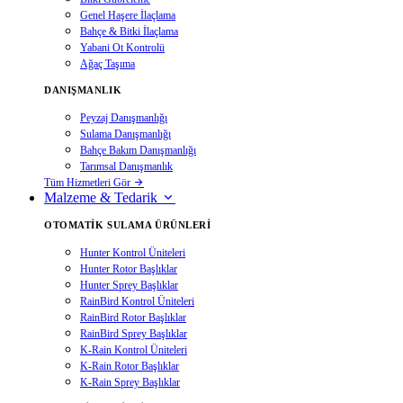
Genel Haşere İlaçlama
Bahçe & Bitki İlaçlama
Yabani Ot Kontrolü
Ağaç Taşıma
DANIŞMANLIK
Peyzaj Danışmanlığı
Sulama Danışmanlığı
Bahçe Bakım Danışmanlığı
Tarımsal Danışmanlık
Tüm Hizmetleri Gör
Malzeme & Tedarik
OTOMATIK SULAMA ÜRÜNLERI
Hunter Kontrol Üniteleri
Hunter Rotor Başlıklar
Hunter Sprey Başlıklar
RainBird Kontrol Üniteleri
RainBird Rotor Başlıklar
RainBird Sprey Başlıklar
K-Rain Kontrol Üniteleri
K-Rain Rotor Başlıklar
K-Rain Sprey Başlıklar