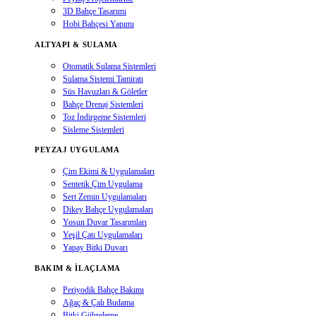
3D Bahçe Tasarımı
Hobi Bahçesi Yapımı
ALTYAPI & SULAMA
Otomatik Sulama Sistemleri
Sulama Sistemi Tamiratı
Süs Havuzları & Göletler
Bahçe Drenaj Sistemleri
Toz İndirgeme Sistemleri
Sisleme Sistemleri
PEYZAJ UYGULAMA
Çim Ekimi & Uygulamaları
Sentetik Çim Uygulama
Sert Zemin Uygulamaları
Dikey Bahçe Uygulamaları
Yosun Duvar Tasarımları
Yeşil Çatı Uygulamaları
Yapay Bitki Duvarı
BAKIM & İLAÇLAMA
Periyodik Bahçe Bakımı
Ağaç & Çalı Budama
Bitki Gübreleme