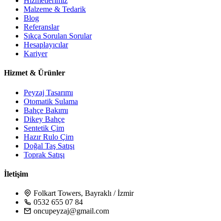
Hizmetlerimiz
Malzeme & Tedarik
Blog
Referanslar
Sıkça Sorulan Sorular
Hesaplayıcılar
Kariyer
Hizmet & Ürünler
Peyzaj Tasarımı
Otomatik Sulama
Bahçe Bakımı
Dikey Bahçe
Sentetik Çim
Hazır Rulo Çim
Doğal Taş Satışı
Toprak Satışı
İletişim
Folkart Towers, Bayraklı / İzmir
0532 655 07 84
oncupeyzaj@gmail.com