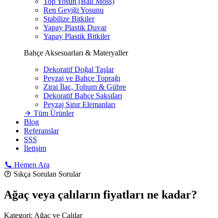
Top Yosun (Ball Moss)
Ren Geyiği Yosunu
Stabilize Bitkiler
Yapay Plastik Duvar
Yapay Plastik Bitkiler
Bahçe Aksesuarları & Materyaller
Dekoratif Doğal Taşlar
Peyzaj ve Bahçe Toprağı
Zirai İlaç, Tohum & Gübre
Dekoratif Bahçe Saksıları
Peyzaj Sınır Elemanları
Tüm Ürünler
Blog
Referanslar
SSS
İletişim
Hemen Ara
Sıkça Sorulan Sorular
Ağaç veya çalıların fiyatları ne kadar?
Kategori:
Ağaç ve Çalılar