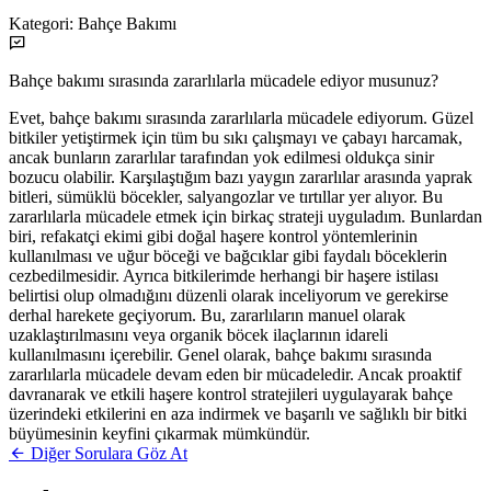
Kategori:
Bahçe Bakımı
Bahçe bakımı sırasında zararlılarla mücadele ediyor musunuz?
Evet, bahçe bakımı sırasında zararlılarla mücadele ediyorum. Güzel
bitkiler yetiştirmek için tüm bu sıkı çalışmayı ve çabayı harcamak,
ancak bunların zararlılar tarafından yok edilmesi oldukça sinir
bozucu olabilir. Karşılaştığım bazı yaygın zararlılar arasında yaprak
bitleri, sümüklü böcekler, salyangozlar ve tırtıllar yer alıyor. Bu
zararlılarla mücadele etmek için birkaç strateji uyguladım. Bunlardan
biri, refakatçi ekimi gibi doğal haşere kontrol yöntemlerinin
kullanılması ve uğur böceği ve bağcıklar gibi faydalı böceklerin
cezbedilmesidir. Ayrıca bitkilerimde herhangi bir haşere istilası
belirtisi olup olmadığını düzenli olarak inceliyorum ve gerekirse
derhal harekete geçiyorum. Bu, zararlıların manuel olarak
uzaklaştırılmasını veya organik böcek ilaçlarının idareli
kullanılmasını içerebilir. Genel olarak, bahçe bakımı sırasında
zararlılarla mücadele devam eden bir mücadeledir. Ancak proaktif
davranarak ve etkili haşere kontrol stratejileri uygulayarak bahçe
üzerindeki etkilerini en aza indirmek ve başarılı ve sağlıklı bir bitki
büyümesinin keyfini çıkarmak mümkündür.
Diğer Sorulara Göz At