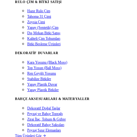
RULO ÇIM & BITKI SATIŞI
Hazır Rulo Çim
Tahoma 31 Çimi
Zoysia Çimi
Yapay (Sentetik) Çim
Dış Mekan Bitki Satışı
Kaliteli Çim Tohumları
Bitki Besleme Ürünleri
DEKORATIF DUVARLAR
Kara Yosunu (Black Moss)
Top Yosun (Ball Moss)
Ren Geyiği Yosunu
Stabilize Bitkiler
Yapay Plastik Duvar
Yapay Plastik Bitkiler
BAHÇE AKSESUARLARI & MATERYALLER
Dekoratif Doğal Taşlar
Peyzaj ve Bahçe Toprağı
Zirai İlaç, Tohum & Gübre
Dekoratif Bahçe Saksıları
Peyzaj Sınır Elemanları
Tüm Ürünleri Gör