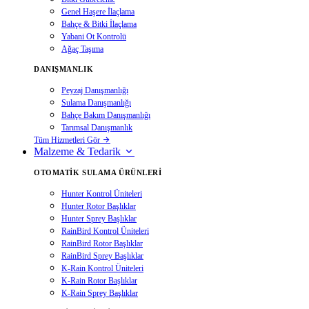
Genel Haşere İlaçlama
Bahçe & Bitki İlaçlama
Yabani Ot Kontrolü
Ağaç Taşıma
DANIŞMANLIK
Peyzaj Danışmanlığı
Sulama Danışmanlığı
Bahçe Bakım Danışmanlığı
Tarımsal Danışmanlık
Tüm Hizmetleri Gör
Malzeme & Tedarik
OTOMATIK SULAMA ÜRÜNLERI
Hunter Kontrol Üniteleri
Hunter Rotor Başlıklar
Hunter Sprey Başlıklar
RainBird Kontrol Üniteleri
RainBird Rotor Başlıklar
RainBird Sprey Başlıklar
K-Rain Kontrol Üniteleri
K-Rain Rotor Başlıklar
K-Rain Sprey Başlıklar