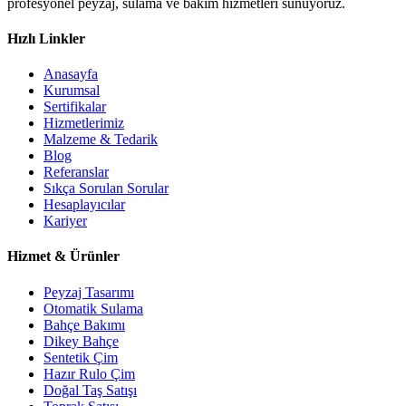
profesyonel peyzaj, sulama ve bakım hizmetleri sunuyoruz.
Hızlı Linkler
Anasayfa
Kurumsal
Sertifikalar
Hizmetlerimiz
Malzeme & Tedarik
Blog
Referanslar
Sıkça Sorulan Sorular
Hesaplayıcılar
Kariyer
Hizmet & Ürünler
Peyzaj Tasarımı
Otomatik Sulama
Bahçe Bakımı
Dikey Bahçe
Sentetik Çim
Hazır Rulo Çim
Doğal Taş Satışı