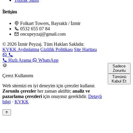
Toprak Satışı
İletişim
Folkart Towers, Bayraklı / İzmir
0532 655 07 84
oncupeyzaj@gmail.com
© 2026 İzmir Peyzaj. Tüm Hakları Saklıdır.
KVKK Aydınlatma
Gizlilik Politikası
Site Haritası
Hızlı Arama
WhatsApp
🍪
Sadece
Zorunlu
Çerez Kullanımı
Tümünü
Kabul Et
Web sitemizi en iyi deneyim için çerezler kullanır.
Zorunlu çerezler
her zaman aktiftir;
analiz ve
pazarlama çerezleri
için onayınız gereklidir.
Detaylı
bilgi
·
KVKK