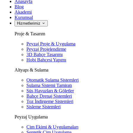
Anasayfa
Blog
Akademi
Kurumsal
Hizmetlerimiz
Proje & Tasarım
Peyzaj Proje & Uygulama
Peyzaj Projelendirme
3D Bahçe Tasarımı
Hobi Bahçesi Yapımı
Altyapı & Sulama
Otomatik Sulama Sistemleri
Sulama Sistemi Tamiratı
Süs Havuzları & Göletler
Bahçe Drenaj Sistemleri
Toz İndirgeme Sistemleri
Sisleme Sistemleri
Peyzaj Uygulama
Çim Ekimi & Uygulamaları
Sentetik Çim Uygulama