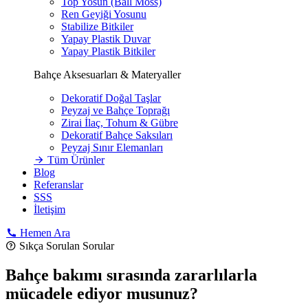
Top Yosun (Ball Moss)
Ren Geyiği Yosunu
Stabilize Bitkiler
Yapay Plastik Duvar
Yapay Plastik Bitkiler
Bahçe Aksesuarları & Materyaller
Dekoratif Doğal Taşlar
Peyzaj ve Bahçe Toprağı
Zirai İlaç, Tohum & Gübre
Dekoratif Bahçe Saksıları
Peyzaj Sınır Elemanları
Tüm Ürünler
Blog
Referanslar
SSS
İletişim
Hemen Ara
Sıkça Sorulan Sorular
Bahçe bakımı sırasında zararlılarla
mücadele ediyor musunuz?