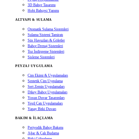
3D Bahçe Tasarımı
Hobi Bahçesi Yapımı
ALTYAPI & SULAMA
Otomatik Sulama Sistemleri
Sulama Sistemi Tamiratı
Süs Havuzları & Göletler
Bahçe Drenaj Sistemleri
Toz İndirgeme Sistemleri
Sisleme Sistemleri
PEYZAJ UYGULAMA
Çim Ekimi & Uygulamaları
Sentetik Çim Uygulama
Sert Zemin Uygulamaları
Dikey Bahçe Uygulamaları
Yosun Duvar Tasarımları
Yeşil Çatı Uygulamaları
Yapay Bitki Duvarı
BAKIM & İLAÇLAMA
Periyodik Bahçe Bakımı
Ağaç & Çalı Budama
Bitki Gübreleme