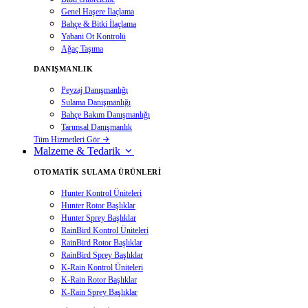
Genel Haşere İlaçlama
Bahçe & Bitki İlaçlama
Yabani Ot Kontrolü
Ağaç Taşıma
DANIŞMANLIK
Peyzaj Danışmanlığı
Sulama Danışmanlığı
Bahçe Bakım Danışmanlığı
Tarımsal Danışmanlık
Tüm Hizmetleri Gör
Malzeme & Tedarik
OTOMATIK SULAMA ÜRÜNLERI
Hunter Kontrol Üniteleri
Hunter Rotor Başlıklar
Hunter Sprey Başlıklar
RainBird Kontrol Üniteleri
RainBird Rotor Başlıklar
RainBird Sprey Başlıklar
K-Rain Kontrol Üniteleri
K-Rain Rotor Başlıklar
K-Rain Sprey Başlıklar