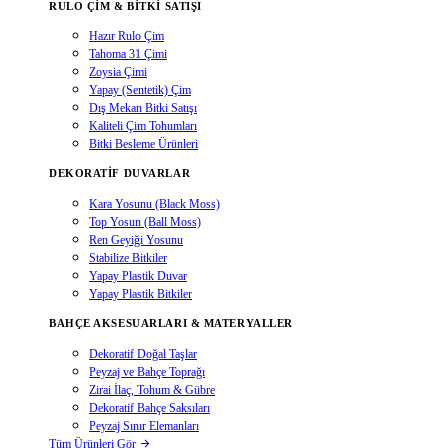
RULO ÇIM & BITKI SATIŞI
Hazır Rulo Çim
Tahoma 31 Çimi
Zoysia Çimi
Yapay (Sentetik) Çim
Dış Mekan Bitki Satışı
Kaliteli Çim Tohumları
Bitki Besleme Ürünleri
DEKORATIF DUVARLAR
Kara Yosunu (Black Moss)
Top Yosun (Ball Moss)
Ren Geyiği Yosunu
Stabilize Bitkiler
Yapay Plastik Duvar
Yapay Plastik Bitkiler
BAHÇE AKSESUARLARI & MATERYALLER
Dekoratif Doğal Taşlar
Peyzaj ve Bahçe Toprağı
Zirai İlaç, Tohum & Gübre
Dekoratif Bahçe Saksıları
Peyzaj Sınır Elemanları
Tüm Ürünleri Gör