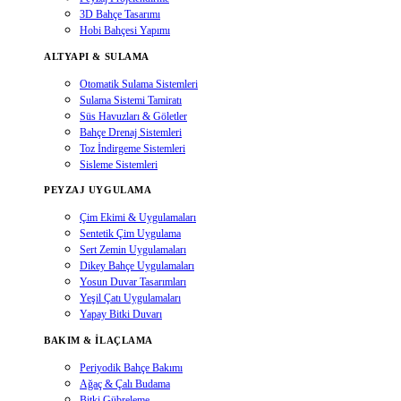
3D Bahçe Tasarımı
Hobi Bahçesi Yapımı
ALTYAPI & SULAMA
Otomatik Sulama Sistemleri
Sulama Sistemi Tamiratı
Süs Havuzları & Göletler
Bahçe Drenaj Sistemleri
Toz İndirgeme Sistemleri
Sisleme Sistemleri
PEYZAJ UYGULAMA
Çim Ekimi & Uygulamaları
Sentetik Çim Uygulama
Sert Zemin Uygulamaları
Dikey Bahçe Uygulamaları
Yosun Duvar Tasarımları
Yeşil Çatı Uygulamaları
Yapay Bitki Duvarı
BAKIM & İLAÇLAMA
Periyodik Bahçe Bakımı
Ağaç & Çalı Budama
Bitki Gübreleme