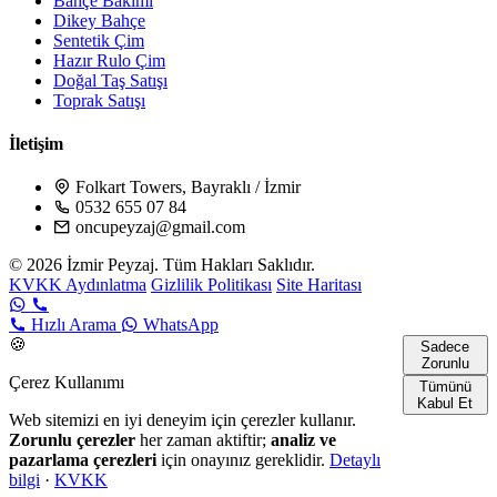
Bahçe Bakımı
Dikey Bahçe
Sentetik Çim
Hazır Rulo Çim
Doğal Taş Satışı
Toprak Satışı
İletişim
Folkart Towers, Bayraklı / İzmir
0532 655 07 84
oncupeyzaj@gmail.com
© 2026 İzmir Peyzaj. Tüm Hakları Saklıdır.
KVKK Aydınlatma
Gizlilik Politikası
Site Haritası
Hızlı Arama
WhatsApp
🍪
Sadece
Zorunlu
Çerez Kullanımı
Tümünü
Kabul Et
Web sitemizi en iyi deneyim için çerezler kullanır.
Zorunlu çerezler
her zaman aktiftir;
analiz ve
pazarlama çerezleri
için onayınız gereklidir.
Detaylı
bilgi
·
KVKK