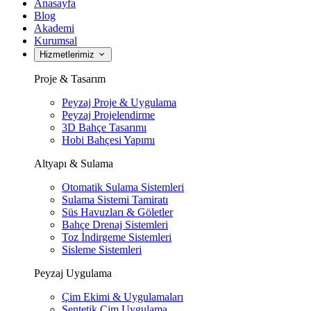
Anasayfa
Blog
Akademi
Kurumsal
Hizmetlerimiz
Proje & Tasarım
Peyzaj Proje & Uygulama
Peyzaj Projelendirme
3D Bahçe Tasarımı
Hobi Bahçesi Yapımı
Altyapı & Sulama
Otomatik Sulama Sistemleri
Sulama Sistemi Tamiratı
Süs Havuzları & Göletler
Bahçe Drenaj Sistemleri
Toz İndirgeme Sistemleri
Sisleme Sistemleri
Peyzaj Uygulama
Çim Ekimi & Uygulamaları
Sentetik Çim Uygulama