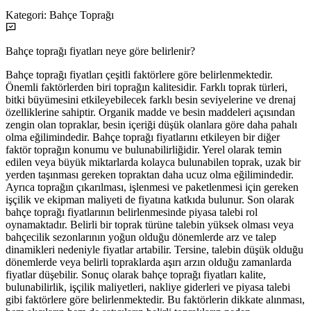
Kategori:
Bahçe Toprağı
Bahçe toprağı fiyatları neye göre belirlenir?
Bahçe toprağı fiyatları çeşitli faktörlere göre belirlenmektedir.
Önemli faktörlerden biri toprağın kalitesidir. Farklı toprak türleri,
bitki büyümesini etkileyebilecek farklı besin seviyelerine ve drenaj
özelliklerine sahiptir. Organik madde ve besin maddeleri açısından
zengin olan topraklar, besin içeriği düşük olanlara göre daha pahalı
olma eğilimindedir. Bahçe toprağı fiyatlarını etkileyen bir diğer
faktör toprağın konumu ve bulunabilirliğidir. Yerel olarak temin
edilen veya büyük miktarlarda kolayca bulunabilen toprak, uzak bir
yerden taşınması gereken topraktan daha ucuz olma eğilimindedir.
Ayrıca toprağın çıkarılması, işlenmesi ve paketlenmesi için gereken
işçilik ve ekipman maliyeti de fiyatına katkıda bulunur. Son olarak
bahçe toprağı fiyatlarının belirlenmesinde piyasa talebi rol
oynamaktadır. Belirli bir toprak türüne talebin yüksek olması veya
bahçecilik sezonlarının yoğun olduğu dönemlerde arz ve talep
dinamikleri nedeniyle fiyatlar artabilir. Tersine, talebin düşük olduğu
dönemlerde veya belirli topraklarda aşırı arzın olduğu zamanlarda
fiyatlar düşebilir. Sonuç olarak bahçe toprağı fiyatları kalite,
bulunabilirlik, işçilik maliyetleri, nakliye giderleri ve piyasa talebi
gibi faktörlere göre belirlenmektedir. Bu faktörlerin dikkate alınması,