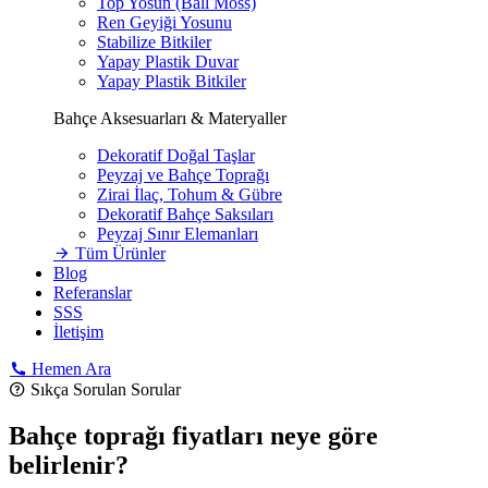
Top Yosun (Ball Moss)
Ren Geyiği Yosunu
Stabilize Bitkiler
Yapay Plastik Duvar
Yapay Plastik Bitkiler
Bahçe Aksesuarları & Materyaller
Dekoratif Doğal Taşlar
Peyzaj ve Bahçe Toprağı
Zirai İlaç, Tohum & Gübre
Dekoratif Bahçe Saksıları
Peyzaj Sınır Elemanları
Tüm Ürünler
Blog
Referanslar
SSS
İletişim
Hemen Ara
Sıkça Sorulan Sorular
Bahçe toprağı fiyatları neye göre
belirlenir?