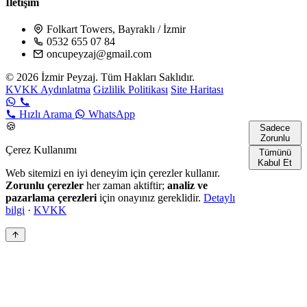
İletişim
Folkart Towers, Bayraklı / İzmir
0532 655 07 84
oncupeyzaj@gmail.com
© 2026 İzmir Peyzaj. Tüm Hakları Saklıdır.
KVKK Aydınlatma
Gizlilik Politikası
Site Haritası
Hızlı Arama
WhatsApp
🍪
Sadece
Zorunlu
Çerez Kullanımı
Tümünü
Kabul Et
Web sitemizi en iyi deneyim için çerezler kullanır.
Zorunlu çerezler
her zaman aktiftir;
analiz ve
pazarlama çerezleri
için onayınız gereklidir.
Detaylı
bilgi
·
KVKK