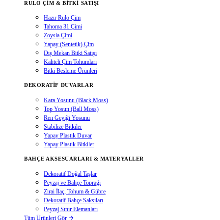
RULO ÇIM & BITKI SATIŞI
Hazır Rulo Çim
Tahoma 31 Çimi
Zoysia Çimi
Yapay (Sentetik) Çim
Dış Mekan Bitki Satışı
Kaliteli Çim Tohumları
Bitki Besleme Ürünleri
DEKORATIF DUVARLAR
Kara Yosunu (Black Moss)
Top Yosun (Ball Moss)
Ren Geyiği Yosunu
Stabilize Bitkiler
Yapay Plastik Duvar
Yapay Plastik Bitkiler
BAHÇE AKSESUARLARI & MATERYALLER
Dekoratif Doğal Taşlar
Peyzaj ve Bahçe Toprağı
Zirai İlaç, Tohum & Gübre
Dekoratif Bahçe Saksıları
Peyzaj Sınır Elemanları
Tüm Ürünleri Gör