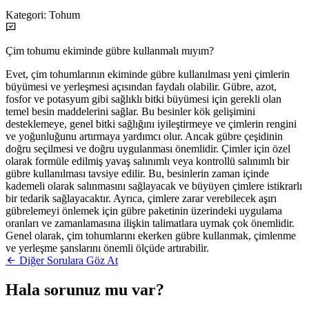
Kategori:
Tohum
Çim tohumu ekiminde gübre kullanmalı mıyım?
Evet, çim tohumlarının ekiminde gübre kullanılması yeni çimlerin
büyümesi ve yerleşmesi açısından faydalı olabilir. Gübre, azot,
fosfor ve potasyum gibi sağlıklı bitki büyümesi için gerekli olan
temel besin maddelerini sağlar. Bu besinler kök gelişimini
desteklemeye, genel bitki sağlığını iyileştirmeye ve çimlerin rengini
ve yoğunluğunu artırmaya yardımcı olur. Ancak gübre çeşidinin
doğru seçilmesi ve doğru uygulanması önemlidir. Çimler için özel
olarak formüle edilmiş yavaş salınımlı veya kontrollü salınımlı bir
gübre kullanılması tavsiye edilir. Bu, besinlerin zaman içinde
kademeli olarak salınmasını sağlayacak ve büyüyen çimlere istikrarlı
bir tedarik sağlayacaktır. Ayrıca, çimlere zarar verebilecek aşırı
gübrelemeyi önlemek için gübre paketinin üzerindeki uygulama
oranları ve zamanlamasına ilişkin talimatlara uymak çok önemlidir.
Genel olarak, çim tohumlarını ekerken gübre kullanmak, çimlenme
ve yerleşme şanslarını önemli ölçüde artırabilir.
Diğer Sorulara Göz At
Hala sorunuz mu var?