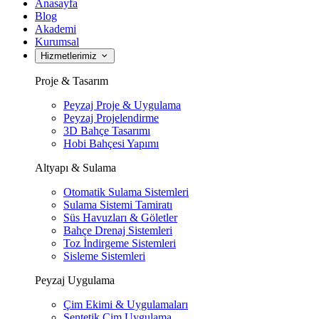
Anasayfa
Blog
Akademi
Kurumsal
Hizmetlerimiz
Proje & Tasarım
Peyzaj Proje & Uygulama
Peyzaj Projelendirme
3D Bahçe Tasarımı
Hobi Bahçesi Yapımı
Altyapı & Sulama
Otomatik Sulama Sistemleri
Sulama Sistemi Tamiratı
Süs Havuzları & Göletler
Bahçe Drenaj Sistemleri
Toz İndirgeme Sistemleri
Sisleme Sistemleri
Peyzaj Uygulama
Çim Ekimi & Uygulamaları
Sentetik Çim Uygulama