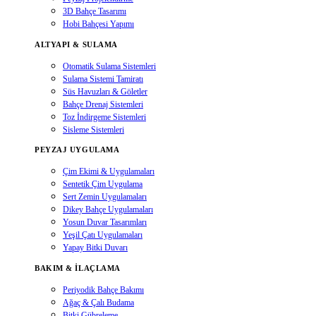
3D Bahçe Tasarımı
Hobi Bahçesi Yapımı
ALTYAPI & SULAMA
Otomatik Sulama Sistemleri
Sulama Sistemi Tamiratı
Süs Havuzları & Göletler
Bahçe Drenaj Sistemleri
Toz İndirgeme Sistemleri
Sisleme Sistemleri
PEYZAJ UYGULAMA
Çim Ekimi & Uygulamaları
Sentetik Çim Uygulama
Sert Zemin Uygulamaları
Dikey Bahçe Uygulamaları
Yosun Duvar Tasarımları
Yeşil Çatı Uygulamaları
Yapay Bitki Duvarı
BAKIM & İLAÇLAMA
Periyodik Bahçe Bakımı
Ağaç & Çalı Budama
Bitki Gübreleme