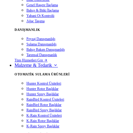
Genel Haşere İlaçlama
Bahçe & Bitki İlaçlama
Yabani Ot Kontrolü
Ağaç Taşıma
DANIŞMANLIK
Peyzaj Danışmanlığı
Sulama Danışmanlığı
Bahçe Bakım Danışmanlığı
Tarımsal Danışmanlık
Tüm Hizmetleri Gör
Malzeme & Tedarik
OTOMATIK SULAMA ÜRÜNLERI
Hunter Kontrol Üniteleri
Hunter Rotor Başlıklar
Hunter Sprey Başlıklar
RainBird Kontrol Üniteleri
RainBird Rotor Başlıklar
RainBird Sprey Başlıklar
K-Rain Kontrol Üniteleri
K-Rain Rotor Başlıklar
K-Rain Sprey Başlıklar