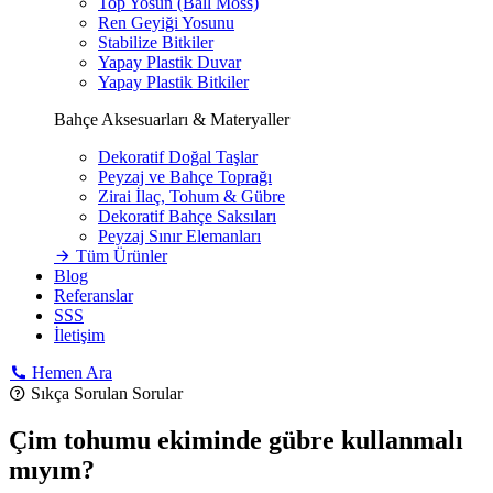
Top Yosun (Ball Moss)
Ren Geyiği Yosunu
Stabilize Bitkiler
Yapay Plastik Duvar
Yapay Plastik Bitkiler
Bahçe Aksesuarları & Materyaller
Dekoratif Doğal Taşlar
Peyzaj ve Bahçe Toprağı
Zirai İlaç, Tohum & Gübre
Dekoratif Bahçe Saksıları
Peyzaj Sınır Elemanları
Tüm Ürünler
Blog
Referanslar
SSS
İletişim
Hemen Ara
Sıkça Sorulan Sorular
Çim tohumu ekiminde gübre kullanmalı
mıyım?