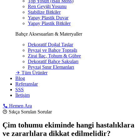
Top Yosun (Ball Moss)
Ren Geyiği Yosunu
Stabilize Bitkiler
Yapay Plastik Duvar
Yapay Plastik Bitkiler
Bahçe Aksesuarları & Materyaller
Dekoratif Doğal Taşlar
Peyzaj ve Bahçe Toprağı
Zirai İlaç, Tohum & Gübre
Dekoratif Bahçe Saksıları
Peyzaj Sınır Elemanları
Tüm Ürünler
Blog
Referanslar
SSS
İletişim
Hemen Ara
Sıkça Sorulan Sorular
Çim tohumu ekiminde hangi hastalıklara
ve zararlılara dikkat edilmelidir?