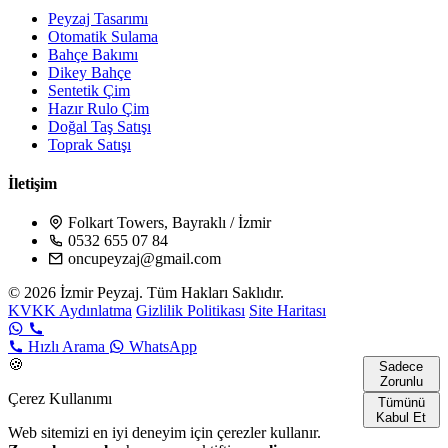
Peyzaj Tasarımı
Otomatik Sulama
Bahçe Bakımı
Dikey Bahçe
Sentetik Çim
Hazır Rulo Çim
Doğal Taş Satışı
Toprak Satışı
İletişim
Folkart Towers, Bayraklı / İzmir
0532 655 07 84
oncupeyzaj@gmail.com
© 2026 İzmir Peyzaj. Tüm Hakları Saklıdır.
KVKK Aydınlatma
Gizlilik Politikası
Site Haritası
Hızlı Arama
WhatsApp
🍪
Sadece
Zorunlu
Çerez Kullanımı
Tümünü
Kabul Et
Web sitemizi en iyi deneyim için çerezler kullanır.