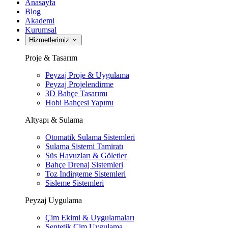
Anasayfa
Blog
Akademi
Kurumsal
Hizmetlerimiz
Proje & Tasarım
Peyzaj Proje & Uygulama
Peyzaj Projelendirme
3D Bahçe Tasarımı
Hobi Bahçesi Yapımı
Altyapı & Sulama
Otomatik Sulama Sistemleri
Sulama Sistemi Tamiratı
Süs Havuzları & Göletler
Bahçe Drenaj Sistemleri
Toz İndirgeme Sistemleri
Sisleme Sistemleri
Peyzaj Uygulama
Çim Ekimi & Uygulamaları
Sentetik Çim Uygulama