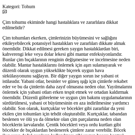
Kategori:
Tohum
Çim tohumu ekiminde hangi hastalıklara ve zararlılara dikkat
edilmelidir?
Çim tohumları ekerken, çimlerinizin büyümesini ve sağlığını
etkileyebilecek potansiyel hastalıkları ve zararlıları dikkate almak
önemlidir. Dikkat edilmesi gereken yaygın hastalıklardan biri,
kahverengi leke veya dolar lekesi gibi mantar enfeksiyonlarıdır.
Bunlar çim bıçaklarının renginin değişmesine ve incelmesine neden
olabilir. Mantar hastalıklarını önlemek için aşırı sulamayarak ve
düzenli olarak uygun yükseklikte biçerek uygun hava
sirkülasyonunu sağlayın. Bir diğer yaygın sorun ise yabani ot
istilasıdır. Yabani otlar, besinler ve güneş ışığı için çimlerle rekabet
eder ve bu da çimlerin daha zayıf olmasına neden olur. Yayılmalarını
önlemek için yabani otları erken tespit etmek ve ortadan kaldırmak
önemlidir. Düzenli gübreleme ve uygun çim bakımı uygulamalarının
sürdürülmesi, yabani ot büyümesinin en aza indirilmesine yardımcı
olabilir. Son olarak, kurtçuklar ve böcekler gibi zararlılar da yeni
ekilen çim tohumları için tehdit oluşturabilir. Kurtçuklar, tabandan
beslenen ve ölü ya da ölmekte olan çim parçalarına neden olan
böceklerin larvalarıdır. Çentik böcekleri veya ordu kurtları gibi
böcekler de bıçaklardan beslenerek çimlere zarar verebilir. Böcek