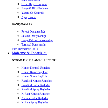
Genel Haşere İlaçlama
Bahçe & Bitki İlaçlama
Yabani Ot Kontrolü
Ağaç Taşıma
DANIŞMANLIK
Peyzaj Danışmanlığı
Sulama Danışmanlığı
Bahçe Bakım Danışmanlığı
Tarımsal Danışmanlık
Tüm Hizmetleri Gör
Malzeme & Tedarik
OTOMATIK SULAMA ÜRÜNLERI
Hunter Kontrol Üniteleri
Hunter Rotor Başlıklar
Hunter Sprey Başlıklar
RainBird Kontrol Üniteleri
RainBird Rotor Başlıklar
RainBird Sprey Başlıklar
K-Rain Kontrol Üniteleri
K-Rain Rotor Başlıklar
K-Rain Sprey Başlıklar