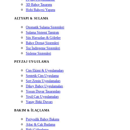
3D Bahçe Tasarımı
Hobi Bahçesi Yapımı
ALTYAPI & SULAMA
Otomatik Sulama Sistemleri
Sulama Sistemi Tamiratı
Süs Havuzları & Göletler
Bahçe Drenaj Sistemleri
Toz İndirgeme Sistemleri
Sisleme Sistemleri
PEYZAJ UYGULAMA
Çim Ekimi & Uygulamaları
Sentetik Çim Uygulama
Sert Zemin Uygulamaları
Dikey Bahçe Uygulamaları
Yosun Duvar Tasarımları
Yeşil Çatı Uygulamaları
Yapay Bitki Duvarı
BAKIM & İLAÇLAMA
Periyodik Bahçe Bakımı
Ağaç & Çalı Budama
Bitki Gübreleme