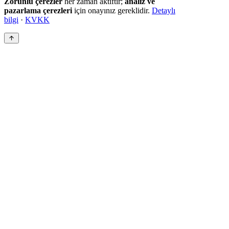
Zorunlu çerezler
her zaman aktiftir;
analiz ve
pazarlama çerezleri
için onayınız gereklidir.
Detaylı
bilgi
·
KVKK