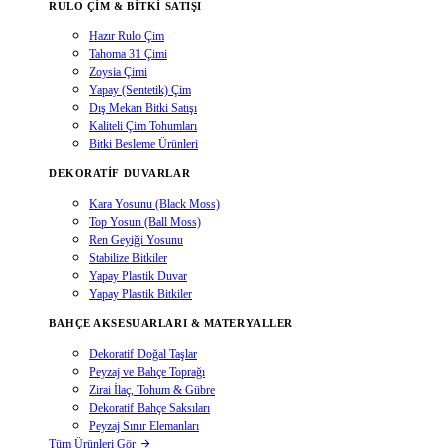
RULO ÇIM & BITKI SATIŞI
Hazır Rulo Çim
Tahoma 31 Çimi
Zoysia Çimi
Yapay (Sentetik) Çim
Dış Mekan Bitki Satışı
Kaliteli Çim Tohumları
Bitki Besleme Ürünleri
DEKORATIF DUVARLAR
Kara Yosunu (Black Moss)
Top Yosun (Ball Moss)
Ren Geyiği Yosunu
Stabilize Bitkiler
Yapay Plastik Duvar
Yapay Plastik Bitkiler
BAHÇE AKSESUARLARI & MATERYALLER
Dekoratif Doğal Taşlar
Peyzaj ve Bahçe Toprağı
Zirai İlaç, Tohum & Gübre
Dekoratif Bahçe Saksıları
Peyzaj Sınır Elemanları
Tüm Ürünleri Gör