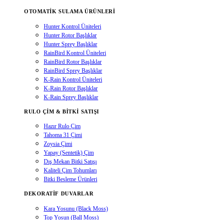
OTOMATIK SULAMA ÜRÜNLERI
Hunter Kontrol Üniteleri
Hunter Rotor Başlıklar
Hunter Sprey Başlıklar
RainBird Kontrol Üniteleri
RainBird Rotor Başlıklar
RainBird Sprey Başlıklar
K-Rain Kontrol Üniteleri
K-Rain Rotor Başlıklar
K-Rain Sprey Başlıklar
RULO ÇIM & BITKI SATIŞI
Hazır Rulo Çim
Tahoma 31 Çimi
Zoysia Çimi
Yapay (Sentetik) Çim
Dış Mekan Bitki Satışı
Kaliteli Çim Tohumları
Bitki Besleme Ürünleri
DEKORATIF DUVARLAR
Kara Yosunu (Black Moss)
Top Yosun (Ball Moss)