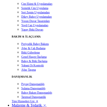
Çim Ekimi & Uygulamaları
Sentetik Çim Uygulama
Sert Zemin Uygulamaları
Dikey Bahçe Uygulamaları
Yosun Duvar Tasarımları
Yeşil Çatı Uygulamaları
Yapay Bitki Duvarı
BAKIM & İLAÇLAMA
Periyodik Bahçe Bakımı
Ağaç & Çalı Budama
Bitki Gübreleme
Genel Haşere İlaçlama
Bahçe & Bitki İlaçlama
Yabani Ot Kontrolü
Ağaç Taşıma
DANIŞMANLIK
Peyzaj Danışmanlığı
Sulama Danışmanlığı
Bahçe Bakım Danışmanlığı
Tarımsal Danışmanlık
Tüm Hizmetleri Gör
Malzeme & Tedarik