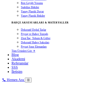
Ren Geyiği Yosunu
Stabilize Bitkiler
Yapay Plastik Duvar
Yapay Plastik Bitkiler
BAHÇE AKSESUARLARI & MATERYALLER
Dekoratif Doğal Taşlar
Peyzaj ve Bahçe Toprağı
Zirai İlaç, Tohum & Gübre
Dekoratif Bahçe Saksıları
Peyzaj Sınır Elemanları
Tüm Ürünleri Gör
Blog
Akademi
Referanslar
SSS
İletişim
Hemen Ara