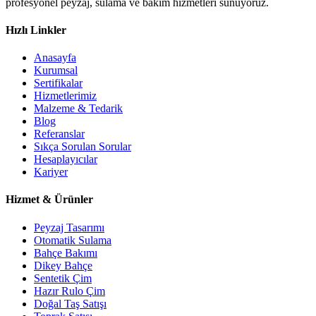
profesyonel peyzaj, sulama ve bakım hizmetleri sunuyoruz.
Hızlı Linkler
Anasayfa
Kurumsal
Sertifikalar
Hizmetlerimiz
Malzeme & Tedarik
Blog
Referanslar
Sıkça Sorulan Sorular
Hesaplayıcılar
Kariyer
Hizmet & Ürünler
Peyzaj Tasarımı
Otomatik Sulama
Bahçe Bakımı
Dikey Bahçe
Sentetik Çim
Hazır Rulo Çim
Doğal Taş Satışı