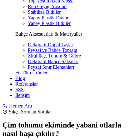
Top Yosun (Ball Moss)
Ren Geyiği Yosunu
Stabilize Bitkiler
Yapay Plastik Duvar
Yapay Plastik Bitkiler
Bahçe Aksesuarları & Materyaller
Dekoratif Doğal Taşlar
Peyzaj ve Bahçe Toprağı
Zirai İlaç, Tohum & Gübre
Dekoratif Bahçe Saksıları
Peyzaj Sınır Elemanları
Tüm Ürünler
Blog
Referanslar
SSS
İletişim
Hemen Ara
Sıkça Sorulan Sorular
Çim tohumu ekiminde yabani otlarla
nasıl başa çıkılır?