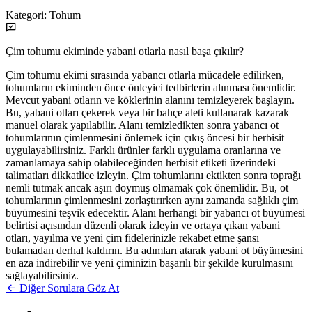
Kategori:
Tohum
Çim tohumu ekiminde yabani otlarla nasıl başa çıkılır?
Çim tohumu ekimi sırasında yabancı otlarla mücadele edilirken,
tohumların ekiminden önce önleyici tedbirlerin alınması önemlidir.
Mevcut yabani otların ve köklerinin alanını temizleyerek başlayın.
Bu, yabani otları çekerek veya bir bahçe aleti kullanarak kazarak
manuel olarak yapılabilir. Alanı temizledikten sonra yabancı ot
tohumlarının çimlenmesini önlemek için çıkış öncesi bir herbisit
uygulayabilirsiniz. Farklı ürünler farklı uygulama oranlarına ve
zamanlamaya sahip olabileceğinden herbisit etiketi üzerindeki
talimatları dikkatlice izleyin. Çim tohumlarını ektikten sonra toprağı
nemli tutmak ancak aşırı doymuş olmamak çok önemlidir. Bu, ot
tohumlarının çimlenmesini zorlaştırırken aynı zamanda sağlıklı çim
büyümesini teşvik edecektir. Alanı herhangi bir yabancı ot büyümesi
belirtisi açısından düzenli olarak izleyin ve ortaya çıkan yabani
otları, yayılma ve yeni çim fidelerinizle rekabet etme şansı
bulamadan derhal kaldırın. Bu adımları atarak yabani ot büyümesini
en aza indirebilir ve yeni çiminizin başarılı bir şekilde kurulmasını
sağlayabilirsiniz.
Diğer Sorulara Göz At