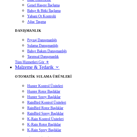
Genel Haşere İlaçlama
Bahçe & Bitki İlaçlama
Yabani Ot Kontrolü
Ağaç Taşıma
DANIŞMANLIK
Peyzaj Danışmanlığı
Sulama Danışmanlığı
Bahçe Bakım Danışmanlığı
Tarımsal Danışmanlık
Tüm Hizmetleri Gör
Malzeme & Tedarik
OTOMATIK SULAMA ÜRÜNLERI
Hunter Kontrol Üniteleri
Hunter Rotor Başlıklar
Hunter Sprey Başlıklar
RainBird Kontrol Üniteleri
RainBird Rotor Başlıklar
RainBird Sprey Başlıklar
K-Rain Kontrol Üniteleri
K-Rain Rotor Başlıklar
K-Rain Sprey Başlıklar