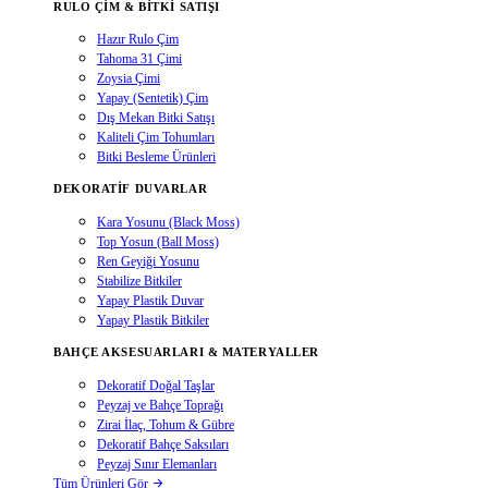
RULO ÇIM & BITKI SATIŞI
Hazır Rulo Çim
Tahoma 31 Çimi
Zoysia Çimi
Yapay (Sentetik) Çim
Dış Mekan Bitki Satışı
Kaliteli Çim Tohumları
Bitki Besleme Ürünleri
DEKORATIF DUVARLAR
Kara Yosunu (Black Moss)
Top Yosun (Ball Moss)
Ren Geyiği Yosunu
Stabilize Bitkiler
Yapay Plastik Duvar
Yapay Plastik Bitkiler
BAHÇE AKSESUARLARI & MATERYALLER
Dekoratif Doğal Taşlar
Peyzaj ve Bahçe Toprağı
Zirai İlaç, Tohum & Gübre
Dekoratif Bahçe Saksıları
Peyzaj Sınır Elemanları
Tüm Ürünleri Gör