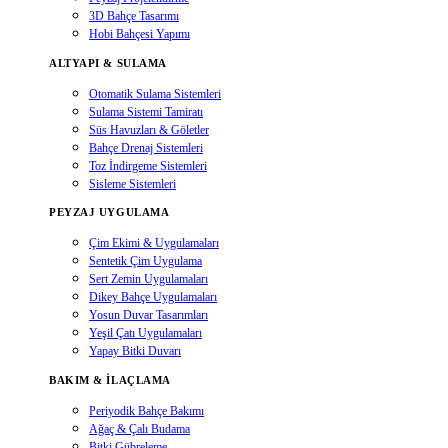
3D Bahçe Tasarımı
Hobi Bahçesi Yapımı
ALTYAPI & SULAMA
Otomatik Sulama Sistemleri
Sulama Sistemi Tamiratı
Süs Havuzları & Göletler
Bahçe Drenaj Sistemleri
Toz İndirgeme Sistemleri
Sisleme Sistemleri
PEYZAJ UYGULAMA
Çim Ekimi & Uygulamaları
Sentetik Çim Uygulama
Sert Zemin Uygulamaları
Dikey Bahçe Uygulamaları
Yosun Duvar Tasarımları
Yeşil Çatı Uygulamaları
Yapay Bitki Duvarı
BAKIM & İLAÇLAMA
Periyodik Bahçe Bakımı
Ağaç & Çalı Budama
Bitki Gübreleme