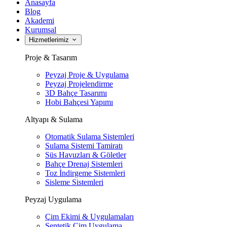
Anasayfa
Blog
Akademi
Kurumsal
Hizmetlerimiz
Proje & Tasarım
Peyzaj Proje & Uygulama
Peyzaj Projelendirme
3D Bahçe Tasarımı
Hobi Bahçesi Yapımı
Altyapı & Sulama
Otomatik Sulama Sistemleri
Sulama Sistemi Tamiratı
Süs Havuzları & Göletler
Bahçe Drenaj Sistemleri
Toz İndirgeme Sistemleri
Sisleme Sistemleri
Peyzaj Uygulama
Çim Ekimi & Uygulamaları
Sentetik Çim Uygulama