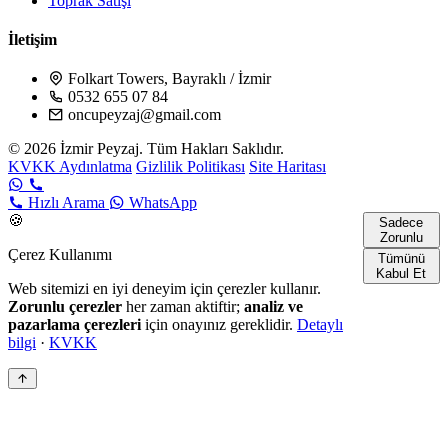
Toprak Satışı
İletişim
Folkart Towers, Bayraklı / İzmir
0532 655 07 84
oncupeyzaj@gmail.com
© 2026 İzmir Peyzaj. Tüm Hakları Saklıdır.
KVKK Aydınlatma
Gizlilik Politikası
Site Haritası
Hızlı Arama
WhatsApp
🍪
Sadece
Zorunlu
Çerez Kullanımı
Tümünü
Kabul Et
Web sitemizi en iyi deneyim için çerezler kullanır.
Zorunlu çerezler
her zaman aktiftir;
analiz ve
pazarlama çerezleri
için onayınız gereklidir.
Detaylı
bilgi
·
KVKK