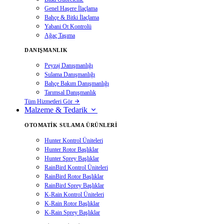
Genel Haşere İlaçlama
Bahçe & Bitki İlaçlama
Yabani Ot Kontrolü
Ağaç Taşıma
DANIŞMANLIK
Peyzaj Danışmanlığı
Sulama Danışmanlığı
Bahçe Bakım Danışmanlığı
Tarımsal Danışmanlık
Tüm Hizmetleri Gör
Malzeme & Tedarik
OTOMATIK SULAMA ÜRÜNLERI
Hunter Kontrol Üniteleri
Hunter Rotor Başlıklar
Hunter Sprey Başlıklar
RainBird Kontrol Üniteleri
RainBird Rotor Başlıklar
RainBird Sprey Başlıklar
K-Rain Kontrol Üniteleri
K-Rain Rotor Başlıklar
K-Rain Sprey Başlıklar