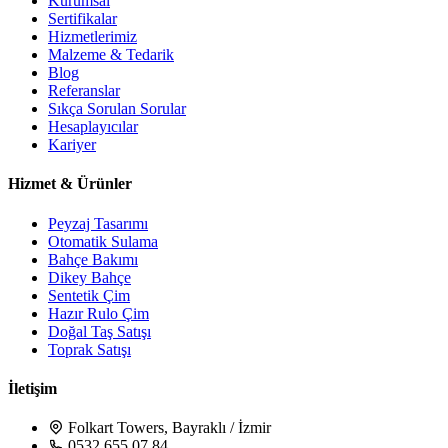
Kurumsal
Sertifikalar
Hizmetlerimiz
Malzeme & Tedarik
Blog
Referanslar
Sıkça Sorulan Sorular
Hesaplayıcılar
Kariyer
Hizmet & Ürünler
Peyzaj Tasarımı
Otomatik Sulama
Bahçe Bakımı
Dikey Bahçe
Sentetik Çim
Hazır Rulo Çim
Doğal Taş Satışı
Toprak Satışı
İletişim
Folkart Towers, Bayraklı / İzmir
0532 655 07 84