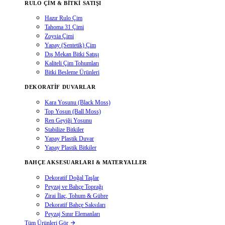
RULO ÇIM & BITKI SATIŞI
Hazır Rulo Çim
Tahoma 31 Çimi
Zoysia Çimi
Yapay (Sentetik) Çim
Dış Mekan Bitki Satışı
Kaliteli Çim Tohumları
Bitki Besleme Ürünleri
DEKORATIF DUVARLAR
Kara Yosunu (Black Moss)
Top Yosun (Ball Moss)
Ren Geyiği Yosunu
Stabilize Bitkiler
Yapay Plastik Duvar
Yapay Plastik Bitkiler
BAHÇE AKSESUARLARI & MATERYALLER
Dekoratif Doğal Taşlar
Peyzaj ve Bahçe Toprağı
Zirai İlaç, Tohum & Gübre
Dekoratif Bahçe Saksıları
Peyzaj Sınır Elemanları
Tüm Ürünleri Gör