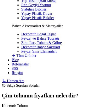
Top Yosun (Ball Moss)
Ren Geyiği Yosunu
Stabilize Bitkiler
Yapay Plastik Duvar
Yapay Plastik Bitkiler
Bahçe Aksesuarları & Materyaller
Dekoratif Doğal Taşlar
Peyzaj ve Bahçe Toprağı
Zirai İlaç, Tohum & Gübre
Dekoratif Bahçe Saksıları
Peyzaj Sınır Elemanları
Tüm Ürünler
Blog
Referanslar
SSS
İletişim
Hemen Ara
Sıkça Sorulan Sorular
Çim tohumu fiyatları nelerdir?
Kategori:
Tohum