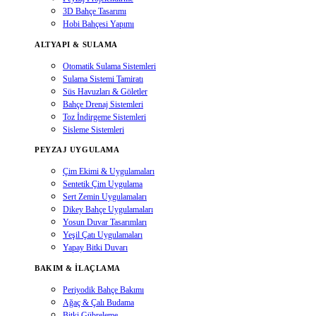
3D Bahçe Tasarımı
Hobi Bahçesi Yapımı
ALTYAPI & SULAMA
Otomatik Sulama Sistemleri
Sulama Sistemi Tamiratı
Süs Havuzları & Göletler
Bahçe Drenaj Sistemleri
Toz İndirgeme Sistemleri
Sisleme Sistemleri
PEYZAJ UYGULAMA
Çim Ekimi & Uygulamaları
Sentetik Çim Uygulama
Sert Zemin Uygulamaları
Dikey Bahçe Uygulamaları
Yosun Duvar Tasarımları
Yeşil Çatı Uygulamaları
Yapay Bitki Duvarı
BAKIM & İLAÇLAMA
Periyodik Bahçe Bakımı
Ağaç & Çalı Budama
Bitki Gübreleme