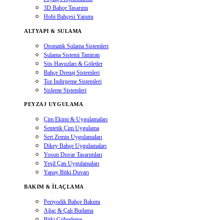
3D Bahçe Tasarımı
Hobi Bahçesi Yapımı
ALTYAPI & SULAMA
Otomatik Sulama Sistemleri
Sulama Sistemi Tamiratı
Süs Havuzları & Göletler
Bahçe Drenaj Sistemleri
Toz İndirgeme Sistemleri
Sisleme Sistemleri
PEYZAJ UYGULAMA
Çim Ekimi & Uygulamaları
Sentetik Çim Uygulama
Sert Zemin Uygulamaları
Dikey Bahçe Uygulamaları
Yosun Duvar Tasarımları
Yeşil Çatı Uygulamaları
Yapay Bitki Duvarı
BAKIM & İLAÇLAMA
Periyodik Bahçe Bakımı
Ağaç & Çalı Budama
Bitki Gübreleme