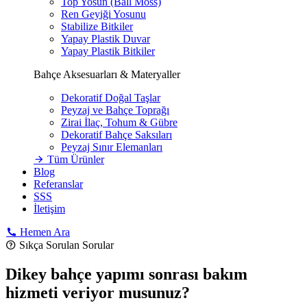
Top Yosun (Ball Moss)
Ren Geyiği Yosunu
Stabilize Bitkiler
Yapay Plastik Duvar
Yapay Plastik Bitkiler
Bahçe Aksesuarları & Materyaller
Dekoratif Doğal Taşlar
Peyzaj ve Bahçe Toprağı
Zirai İlaç, Tohum & Gübre
Dekoratif Bahçe Saksıları
Peyzaj Sınır Elemanları
Tüm Ürünler
Blog
Referanslar
SSS
İletişim
Hemen Ara
Sıkça Sorulan Sorular
Dikey bahçe yapımı sonrası bakım
hizmeti veriyor musunuz?