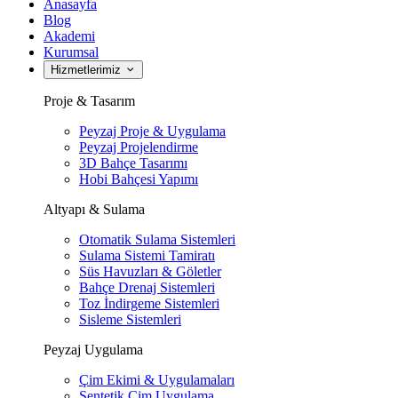
Anasayfa
Blog
Akademi
Kurumsal
Hizmetlerimiz
Proje & Tasarım
Peyzaj Proje & Uygulama
Peyzaj Projelendirme
3D Bahçe Tasarımı
Hobi Bahçesi Yapımı
Altyapı & Sulama
Otomatik Sulama Sistemleri
Sulama Sistemi Tamiratı
Süs Havuzları & Göletler
Bahçe Drenaj Sistemleri
Toz İndirgeme Sistemleri
Sisleme Sistemleri
Peyzaj Uygulama
Çim Ekimi & Uygulamaları
Sentetik Çim Uygulama