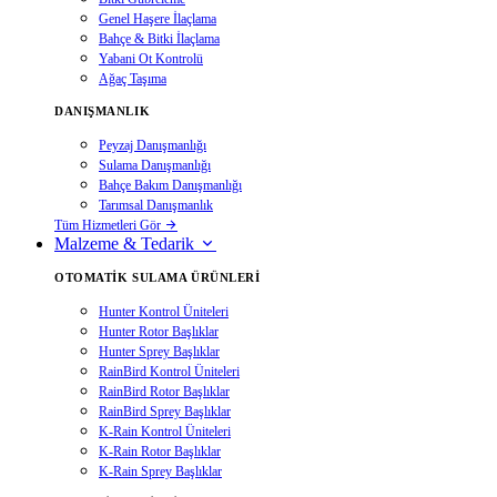
Genel Haşere İlaçlama
Bahçe & Bitki İlaçlama
Yabani Ot Kontrolü
Ağaç Taşıma
DANIŞMANLIK
Peyzaj Danışmanlığı
Sulama Danışmanlığı
Bahçe Bakım Danışmanlığı
Tarımsal Danışmanlık
Tüm Hizmetleri Gör
Malzeme & Tedarik
OTOMATIK SULAMA ÜRÜNLERI
Hunter Kontrol Üniteleri
Hunter Rotor Başlıklar
Hunter Sprey Başlıklar
RainBird Kontrol Üniteleri
RainBird Rotor Başlıklar
RainBird Sprey Başlıklar
K-Rain Kontrol Üniteleri
K-Rain Rotor Başlıklar
K-Rain Sprey Başlıklar