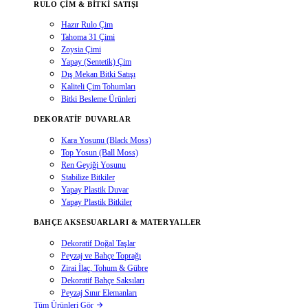
RULO ÇIM & BITKI SATIŞI
Hazır Rulo Çim
Tahoma 31 Çimi
Zoysia Çimi
Yapay (Sentetik) Çim
Dış Mekan Bitki Satışı
Kaliteli Çim Tohumları
Bitki Besleme Ürünleri
DEKORATIF DUVARLAR
Kara Yosunu (Black Moss)
Top Yosun (Ball Moss)
Ren Geyiği Yosunu
Stabilize Bitkiler
Yapay Plastik Duvar
Yapay Plastik Bitkiler
BAHÇE AKSESUARLARI & MATERYALLER
Dekoratif Doğal Taşlar
Peyzaj ve Bahçe Toprağı
Zirai İlaç, Tohum & Gübre
Dekoratif Bahçe Saksıları
Peyzaj Sınır Elemanları
Tüm Ürünleri Gör