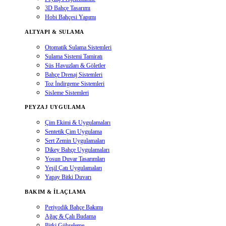
3D Bahçe Tasarımı
Hobi Bahçesi Yapımı
ALTYAPI & SULAMA
Otomatik Sulama Sistemleri
Sulama Sistemi Tamiratı
Süs Havuzları & Göletler
Bahçe Drenaj Sistemleri
Toz İndirgeme Sistemleri
Sisleme Sistemleri
PEYZAJ UYGULAMA
Çim Ekimi & Uygulamaları
Sentetik Çim Uygulama
Sert Zemin Uygulamaları
Dikey Bahçe Uygulamaları
Yosun Duvar Tasarımları
Yeşil Çatı Uygulamaları
Yapay Bitki Duvarı
BAKIM & İLAÇLAMA
Periyodik Bahçe Bakımı
Ağaç & Çalı Budama
Bitki Gübreleme