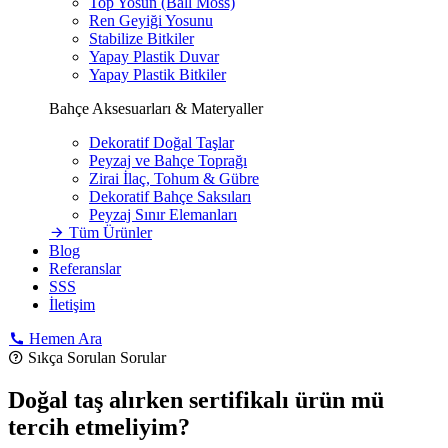
Top Yosun (Ball Moss)
Ren Geyiği Yosunu
Stabilize Bitkiler
Yapay Plastik Duvar
Yapay Plastik Bitkiler
Bahçe Aksesuarları & Materyaller
Dekoratif Doğal Taşlar
Peyzaj ve Bahçe Toprağı
Zirai İlaç, Tohum & Gübre
Dekoratif Bahçe Saksıları
Peyzaj Sınır Elemanları
Tüm Ürünler
Blog
Referanslar
SSS
İletişim
Hemen Ara
Sıkça Sorulan Sorular
Doğal taş alırken sertifikalı ürün mü
tercih etmeliyim?