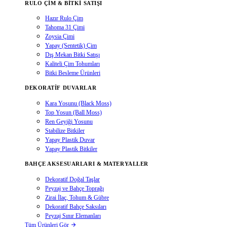
RULO ÇIM & BITKI SATIŞI
Hazır Rulo Çim
Tahoma 31 Çimi
Zoysia Çimi
Yapay (Sentetik) Çim
Dış Mekan Bitki Satışı
Kaliteli Çim Tohumları
Bitki Besleme Ürünleri
DEKORATIF DUVARLAR
Kara Yosunu (Black Moss)
Top Yosun (Ball Moss)
Ren Geyiği Yosunu
Stabilize Bitkiler
Yapay Plastik Duvar
Yapay Plastik Bitkiler
BAHÇE AKSESUARLARI & MATERYALLER
Dekoratif Doğal Taşlar
Peyzaj ve Bahçe Toprağı
Zirai İlaç, Tohum & Gübre
Dekoratif Bahçe Saksıları
Peyzaj Sınır Elemanları
Tüm Ürünleri Gör