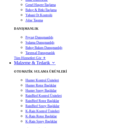
Genel Haşere İlaçlama
Bahçe & Bitki İlaçlama
Yabani Ot Kontrolü
Ağaç Taşıma
DANIŞMANLIK
Peyzaj Danışmanlığı
Sulama Danışmanlığı
Bahçe Bakım Danışmanlığı
Tarımsal Danışmanlık
Tüm Hizmetleri Gör
Malzeme & Tedarik
OTOMATIK SULAMA ÜRÜNLERI
Hunter Kontrol Üniteleri
Hunter Rotor Başlıklar
Hunter Sprey Başlıklar
RainBird Kontrol Üniteleri
RainBird Rotor Başlıklar
RainBird Sprey Başlıklar
K-Rain Kontrol Üniteleri
K-Rain Rotor Başlıklar
K-Rain Sprey Başlıklar