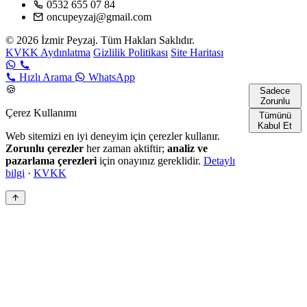
0532 655 07 84
oncupeyzaj@gmail.com
© 2026 İzmir Peyzaj. Tüm Hakları Saklıdır.
KVKK Aydınlatma
Gizlilik Politikası
Site Haritası
Hızlı Arama
WhatsApp
🍪
Sadece
Zorunlu
Çerez Kullanımı
Tümünü
Kabul Et
Web sitemizi en iyi deneyim için çerezler kullanır.
Zorunlu çerezler
her zaman aktiftir;
analiz ve
pazarlama çerezleri
için onayınız gereklidir.
Detaylı
bilgi
·
KVKK