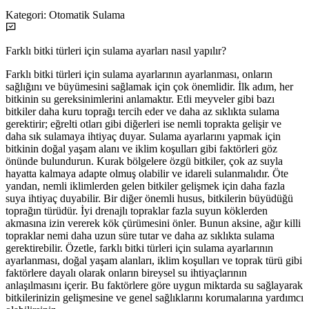
Kategori:
Otomatik Sulama
Farklı bitki türleri için sulama ayarları nasıl yapılır?
Farklı bitki türleri için sulama ayarlarının ayarlanması, onların
sağlığını ve büyümesini sağlamak için çok önemlidir. İlk adım, her
bitkinin su gereksinimlerini anlamaktır. Etli meyveler gibi bazı
bitkiler daha kuru toprağı tercih eder ve daha az sıklıkta sulama
gerektirir; eğrelti otları gibi diğerleri ise nemli toprakta gelişir ve
daha sık sulamaya ihtiyaç duyar. Sulama ayarlarını yapmak için
bitkinin doğal yaşam alanı ve iklim koşulları gibi faktörleri göz
önünde bulundurun. Kurak bölgelere özgü bitkiler, çok az suyla
hayatta kalmaya adapte olmuş olabilir ve idareli sulanmalıdır. Öte
yandan, nemli iklimlerden gelen bitkiler gelişmek için daha fazla
suya ihtiyaç duyabilir. Bir diğer önemli husus, bitkilerin büyüdüğü
toprağın türüdür. İyi drenajlı topraklar fazla suyun köklerden
akmasına izin vererek kök çürümesini önler. Bunun aksine, ağır killi
topraklar nemi daha uzun süre tutar ve daha az sıklıkta sulama
gerektirebilir. Özetle, farklı bitki türleri için sulama ayarlarının
ayarlanması, doğal yaşam alanları, iklim koşulları ve toprak türü gibi
faktörlere dayalı olarak onların bireysel su ihtiyaçlarının
anlaşılmasını içerir. Bu faktörlere göre uygun miktarda su sağlayarak
bitkilerinizin gelişmesine ve genel sağlıklarını korumalarına yardımcı