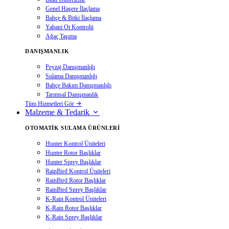
Genel Haşere İlaçlama
Bahçe & Bitki İlaçlama
Yabani Ot Kontrolü
Ağaç Taşıma
DANIŞMANLIK
Peyzaj Danışmanlığı
Sulama Danışmanlığı
Bahçe Bakım Danışmanlığı
Tarımsal Danışmanlık
Tüm Hizmetleri Gör
Malzeme & Tedarik
OTOMATIK SULAMA ÜRÜNLERI
Hunter Kontrol Üniteleri
Hunter Rotor Başlıklar
Hunter Sprey Başlıklar
RainBird Kontrol Üniteleri
RainBird Rotor Başlıklar
RainBird Sprey Başlıklar
K-Rain Kontrol Üniteleri
K-Rain Rotor Başlıklar
K-Rain Sprey Başlıklar