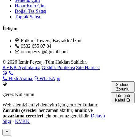
Sentetik Çim
Hazır Rulo Çim
Doğal Taş Satışı
Toprak Satışı
İletişim
Folkart Towers, Bayraklı / İzmir
0532 655 07 84
oncupeyzaj@gmail.com
© 2026 İzmir Peyzaj. Tüm Hakları Saklıdır.
KVKK Aydınlatma
Gizlilik Politikası
Site Haritası
Hızlı Arama
WhatsApp
🍪
Sadece
Zorunlu
Çerez Kullanımı
Tümünü
Kabul Et
Web sitemizi en iyi deneyim için çerezler kullanır.
Zorunlu çerezler
her zaman aktiftir;
analiz ve
pazarlama çerezleri
için onayınız gereklidir.
Detaylı
bilgi
·
KVKK