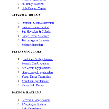
3D Bahçe Tasarımı
Hobi Bahçesi Yapımı
ALTYAPI & SULAMA
Otomatik Sulama Sistemleri
Sulama Sistemi Tamiratı
Süs Havuzları & Göletler
Bahçe Drenaj Sistemleri
Toz İndirgeme Sistemleri
Sisleme Sistemleri
PEYZAJ UYGULAMA
Çim Ekimi & Uygulamaları
Sentetik Çim Uygulama
Sert Zemin Uygulamaları
Dikey Bahçe Uygulamaları
Yosun Duvar Tasarımları
Yeşil Çatı Uygulamaları
Yapay Bitki Duvarı
BAKIM & İLAÇLAMA
Periyodik Bahçe Bakımı
Ağaç & Çalı Budama
Bitki Gübreleme