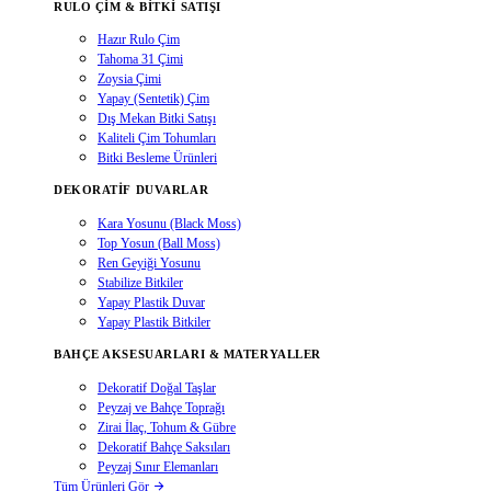
RULO ÇIM & BITKI SATIŞI
Hazır Rulo Çim
Tahoma 31 Çimi
Zoysia Çimi
Yapay (Sentetik) Çim
Dış Mekan Bitki Satışı
Kaliteli Çim Tohumları
Bitki Besleme Ürünleri
DEKORATIF DUVARLAR
Kara Yosunu (Black Moss)
Top Yosun (Ball Moss)
Ren Geyiği Yosunu
Stabilize Bitkiler
Yapay Plastik Duvar
Yapay Plastik Bitkiler
BAHÇE AKSESUARLARI & MATERYALLER
Dekoratif Doğal Taşlar
Peyzaj ve Bahçe Toprağı
Zirai İlaç, Tohum & Gübre
Dekoratif Bahçe Saksıları
Peyzaj Sınır Elemanları
Tüm Ürünleri Gör