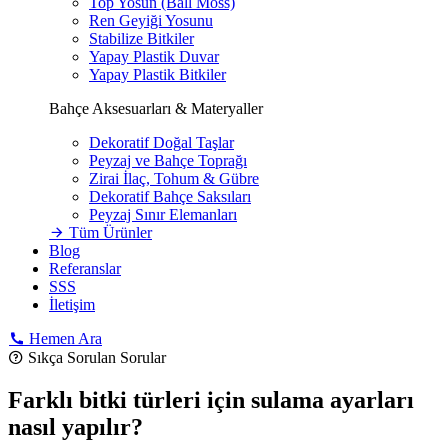
Top Yosun (Ball Moss)
Ren Geyiği Yosunu
Stabilize Bitkiler
Yapay Plastik Duvar
Yapay Plastik Bitkiler
Bahçe Aksesuarları & Materyaller
Dekoratif Doğal Taşlar
Peyzaj ve Bahçe Toprağı
Zirai İlaç, Tohum & Gübre
Dekoratif Bahçe Saksıları
Peyzaj Sınır Elemanları
Tüm Ürünler
Blog
Referanslar
SSS
İletişim
Hemen Ara
Sıkça Sorulan Sorular
Farklı bitki türleri için sulama ayarları
nasıl yapılır?