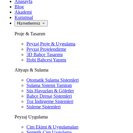
Anasayfa
Blog
Akademi
Kurumsal
Hizmetlerimiz
Proje & Tasarım
Peyzaj Proje & Uygulama
Peyzaj Projelendirme
3D Bahçe Tasarımı
Hobi Bahçesi Yapımı
Altyapı & Sulama
Otomatik Sulama Sistemleri
Sulama Sistemi Tamiratı
Süs Havuzları & Göletler
Bahçe Drenaj Sistemleri
Toz İndirgeme Sistemleri
Sisleme Sistemleri
Peyzaj Uygulama
Çim Ekimi & Uygulamaları
Sentetik Çim Uygulama