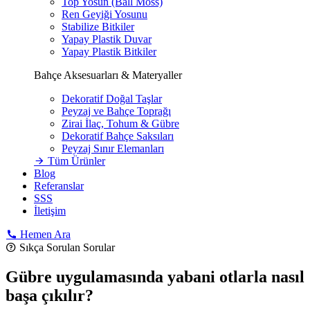
Top Yosun (Ball Moss)
Ren Geyiği Yosunu
Stabilize Bitkiler
Yapay Plastik Duvar
Yapay Plastik Bitkiler
Bahçe Aksesuarları & Materyaller
Dekoratif Doğal Taşlar
Peyzaj ve Bahçe Toprağı
Zirai İlaç, Tohum & Gübre
Dekoratif Bahçe Saksıları
Peyzaj Sınır Elemanları
Tüm Ürünler
Blog
Referanslar
SSS
İletişim
Hemen Ara
Sıkça Sorulan Sorular
Gübre uygulamasında yabani otlarla nasıl
başa çıkılır?