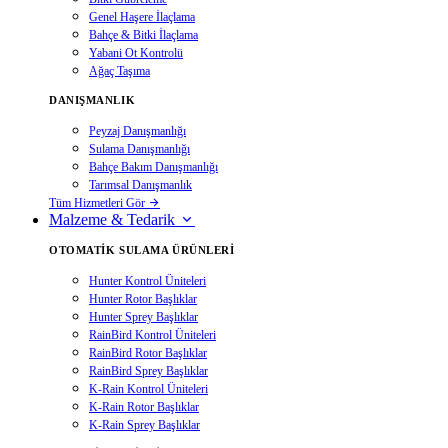
Genel Haşere İlaçlama
Bahçe & Bitki İlaçlama
Yabani Ot Kontrolü
Ağaç Taşıma
DANIŞMANLIK
Peyzaj Danışmanlığı
Sulama Danışmanlığı
Bahçe Bakım Danışmanlığı
Tarımsal Danışmanlık
Tüm Hizmetleri Gör
Malzeme & Tedarik
OTOMATIK SULAMA ÜRÜNLERI
Hunter Kontrol Üniteleri
Hunter Rotor Başlıklar
Hunter Sprey Başlıklar
RainBird Kontrol Üniteleri
RainBird Rotor Başlıklar
RainBird Sprey Başlıklar
K-Rain Kontrol Üniteleri
K-Rain Rotor Başlıklar
K-Rain Sprey Başlıklar