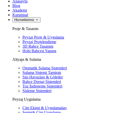
Anasayfa
Blog
Akademi
Kurumsal
Hizmetlerimiz
Proje & Tasarım
Peyzaj Proje & Uygulama
Peyzaj Projelendirme
3D Bahçe Tasarımı
Hobi Bahçesi Yapımı
Altyapı & Sulama
Otomatik Sulama Sistemleri
Sulama Sistemi Tamiratı
Süs Havuzları & Göletler
Bahçe Drenaj Sistemleri
Toz İndirgeme Sistemleri
Sisleme Sistemleri
Peyzaj Uygulama
Çim Ekimi & Uygulamaları
Sentetik Çim Uygulama