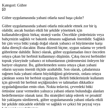
Kategori:
Gübre
Gübre uygulamasında yabani otlarla nasıl başa çıkılır?
Gübre uygulamasında yabani otlarla mücadele etmek zor bir iş
olabilir, ancak bunları etkili bir şekilde yönetmek için
kullanabileceğiniz birkaç strateji vardır. Öncelikle çimlerinizin veya
bahçenizin sağlıklı ve bakımlı olmasını sağlamak önemlidir. Sağlıklı
bir çim veya bitki yatağı doğal olarak yabancı ot büyümesine karşı
daha dirençli olacaktır. Buna düzenli biçme, uygun sulama ve yeterli
gübreleme dahildir. İkinci olarak, gübre uygulamadan önce önceden
ortaya çıkan bir herbisit kullanmayı düşünün. Çıkış öncesi herbisitler
toprak yüzeyinde yabancı ot tohumlarının çimlenmesini önleyen bir
bariyer oluşturur. Bu, gübrelemeden sonra ortaya çıkan yabani
otların sayısını önemli ölçüde azaltabilir. Son olarak, çabalarınıza
rağmen hala yabani otların büyüdüğünü görürseniz, onlara ortaya
çıktıktan sonra bir herbisit uygulayın. Belirli bitkilerinizde kullanım
için güvenli bir herbisit seçtiğinizden ve talimatları dikkatlice
uyguladığınızdan emin olun. Nokta tedavisi, çevredeki bitki
örtüsüne zarar vermeden yalnızca yabani otların bulunduğu alanları
hedeflemenize olanak tanır. Bu stratejileri takip ederek ve proaktif
bir yaklaşımı sürdürerek, gübre uygulamasında yabani otlarla etkili
bir şekilde mücadele edebilir ve sağlıklı ve çekici bir peyzaj veya