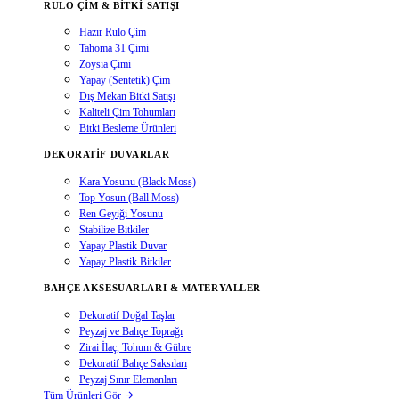
RULO ÇIM & BITKI SATIŞI
Hazır Rulo Çim
Tahoma 31 Çimi
Zoysia Çimi
Yapay (Sentetik) Çim
Dış Mekan Bitki Satışı
Kaliteli Çim Tohumları
Bitki Besleme Ürünleri
DEKORATIF DUVARLAR
Kara Yosunu (Black Moss)
Top Yosun (Ball Moss)
Ren Geyiği Yosunu
Stabilize Bitkiler
Yapay Plastik Duvar
Yapay Plastik Bitkiler
BAHÇE AKSESUARLARI & MATERYALLER
Dekoratif Doğal Taşlar
Peyzaj ve Bahçe Toprağı
Zirai İlaç, Tohum & Gübre
Dekoratif Bahçe Saksıları
Peyzaj Sınır Elemanları
Tüm Ürünleri Gör