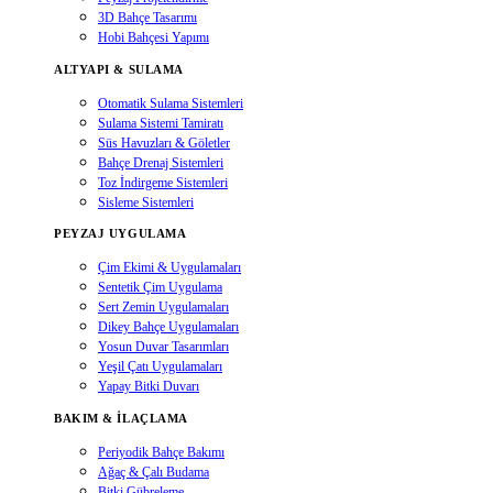
3D Bahçe Tasarımı
Hobi Bahçesi Yapımı
ALTYAPI & SULAMA
Otomatik Sulama Sistemleri
Sulama Sistemi Tamiratı
Süs Havuzları & Göletler
Bahçe Drenaj Sistemleri
Toz İndirgeme Sistemleri
Sisleme Sistemleri
PEYZAJ UYGULAMA
Çim Ekimi & Uygulamaları
Sentetik Çim Uygulama
Sert Zemin Uygulamaları
Dikey Bahçe Uygulamaları
Yosun Duvar Tasarımları
Yeşil Çatı Uygulamaları
Yapay Bitki Duvarı
BAKIM & İLAÇLAMA
Periyodik Bahçe Bakımı
Ağaç & Çalı Budama
Bitki Gübreleme