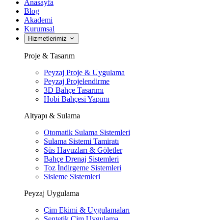
Anasayfa
Blog
Akademi
Kurumsal
Hizmetlerimiz
Proje & Tasarım
Peyzaj Proje & Uygulama
Peyzaj Projelendirme
3D Bahçe Tasarımı
Hobi Bahçesi Yapımı
Altyapı & Sulama
Otomatik Sulama Sistemleri
Sulama Sistemi Tamiratı
Süs Havuzları & Göletler
Bahçe Drenaj Sistemleri
Toz İndirgeme Sistemleri
Sisleme Sistemleri
Peyzaj Uygulama
Çim Ekimi & Uygulamaları
Sentetik Çim Uygulama