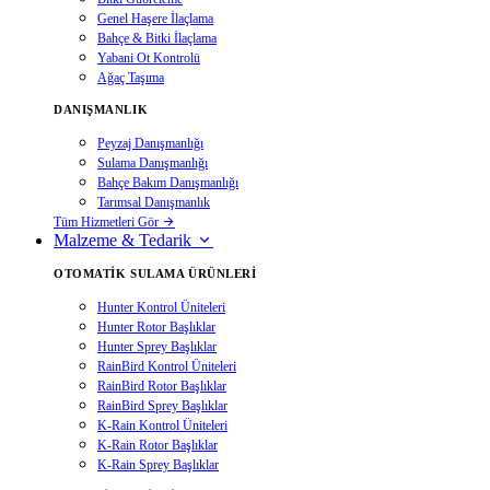
Genel Haşere İlaçlama
Bahçe & Bitki İlaçlama
Yabani Ot Kontrolü
Ağaç Taşıma
DANIŞMANLIK
Peyzaj Danışmanlığı
Sulama Danışmanlığı
Bahçe Bakım Danışmanlığı
Tarımsal Danışmanlık
Tüm Hizmetleri Gör
Malzeme & Tedarik
OTOMATIK SULAMA ÜRÜNLERI
Hunter Kontrol Üniteleri
Hunter Rotor Başlıklar
Hunter Sprey Başlıklar
RainBird Kontrol Üniteleri
RainBird Rotor Başlıklar
RainBird Sprey Başlıklar
K-Rain Kontrol Üniteleri
K-Rain Rotor Başlıklar
K-Rain Sprey Başlıklar