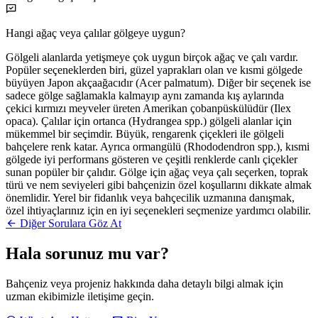
Hangi ağaç veya çalılar gölgeye uygun?
Gölgeli alanlarda yetişmeye çok uygun birçok ağaç ve çalı vardır.
Popüler seçeneklerden biri, güzel yaprakları olan ve kısmi gölgede
büyüyen Japon akçaağacıdır (Acer palmatum). Diğer bir seçenek ise
sadece gölge sağlamakla kalmayıp aynı zamanda kış aylarında
çekici kırmızı meyveler üreten Amerikan çobanpüskülüdür (Ilex
opaca). Çalılar için ortanca (Hydrangea spp.) gölgeli alanlar için
mükemmel bir seçimdir. Büyük, rengarenk çiçekleri ile gölgeli
bahçelere renk katar. Ayrıca ormangülü (Rhododendron spp.), kısmi
gölgede iyi performans gösteren ve çeşitli renklerde canlı çiçekler
sunan popüler bir çalıdır. Gölge için ağaç veya çalı seçerken, toprak
türü ve nem seviyeleri gibi bahçenizin özel koşullarını dikkate almak
önemlidir. Yerel bir fidanlık veya bahçecilik uzmanına danışmak,
özel ihtiyaçlarınız için en iyi seçenekleri seçmenize yardımcı olabilir.
Diğer Sorulara Göz At
Hala sorunuz mu var?
Bahçeniz veya projeniz hakkında daha detaylı bilgi almak için
uzman ekibimizle iletişime geçin.