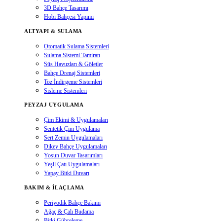
3D Bahçe Tasarımı
Hobi Bahçesi Yapımı
ALTYAPI & SULAMA
Otomatik Sulama Sistemleri
Sulama Sistemi Tamiratı
Süs Havuzları & Göletler
Bahçe Drenaj Sistemleri
Toz İndirgeme Sistemleri
Sisleme Sistemleri
PEYZAJ UYGULAMA
Çim Ekimi & Uygulamaları
Sentetik Çim Uygulama
Sert Zemin Uygulamaları
Dikey Bahçe Uygulamaları
Yosun Duvar Tasarımları
Yeşil Çatı Uygulamaları
Yapay Bitki Duvarı
BAKIM & İLAÇLAMA
Periyodik Bahçe Bakımı
Ağaç & Çalı Budama
Bitki Gübreleme