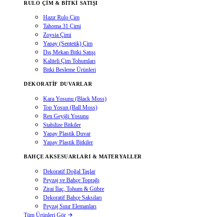
RULO ÇIM & BITKI SATIŞI
Hazır Rulo Çim
Tahoma 31 Çimi
Zoysia Çimi
Yapay (Sentetik) Çim
Dış Mekan Bitki Satışı
Kaliteli Çim Tohumları
Bitki Besleme Ürünleri
DEKORATIF DUVARLAR
Kara Yosunu (Black Moss)
Top Yosun (Ball Moss)
Ren Geyiği Yosunu
Stabilize Bitkiler
Yapay Plastik Duvar
Yapay Plastik Bitkiler
BAHÇE AKSESUARLARI & MATERYALLER
Dekoratif Doğal Taşlar
Peyzaj ve Bahçe Toprağı
Zirai İlaç, Tohum & Gübre
Dekoratif Bahçe Saksıları
Peyzaj Sınır Elemanları
Tüm Ürünleri Gör