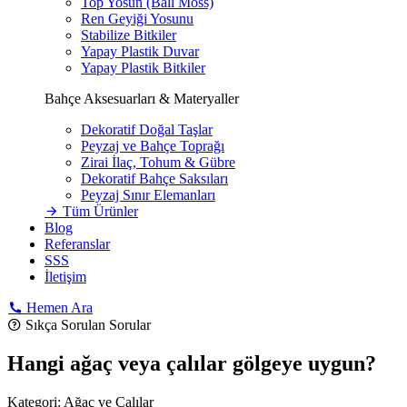
Top Yosun (Ball Moss)
Ren Geyiği Yosunu
Stabilize Bitkiler
Yapay Plastik Duvar
Yapay Plastik Bitkiler
Bahçe Aksesuarları & Materyaller
Dekoratif Doğal Taşlar
Peyzaj ve Bahçe Toprağı
Zirai İlaç, Tohum & Gübre
Dekoratif Bahçe Saksıları
Peyzaj Sınır Elemanları
Tüm Ürünler
Blog
Referanslar
SSS
İletişim
Hemen Ara
Sıkça Sorulan Sorular
Hangi ağaç veya çalılar gölgeye uygun?
Kategori:
Ağaç ve Çalılar