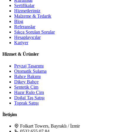
Kurumsal
Sertifikalar
Hizmetlerimiz
Malzeme & Tedarik
Blog
Referanslar
Sıkça Sorulan Sorular
Hesaplayıcılar
Kariyer
Hizmet & Ürünler
Peyzaj Tasarımı
Otomatik Sulama
Bahçe Bakımı
Dikey Bahçe
Sentetik Çim
Hazır Rulo Çim
Doğal Taş Satışı
Toprak Satışı
İletişim
Folkart Towers, Bayraklı / İzmir
0532 655 07 84