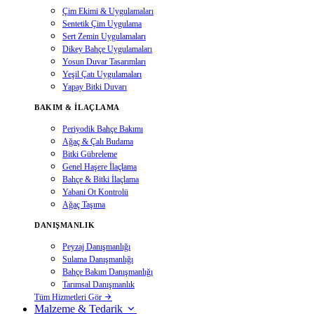
Çim Ekimi & Uygulamaları
Sentetik Çim Uygulama
Sert Zemin Uygulamaları
Dikey Bahçe Uygulamaları
Yosun Duvar Tasarımları
Yeşil Çatı Uygulamaları
Yapay Bitki Duvarı
BAKIM & İLAÇLAMA
Periyodik Bahçe Bakımı
Ağaç & Çalı Budama
Bitki Gübreleme
Genel Haşere İlaçlama
Bahçe & Bitki İlaçlama
Yabani Ot Kontrolü
Ağaç Taşıma
DANIŞMANLIK
Peyzaj Danışmanlığı
Sulama Danışmanlığı
Bahçe Bakım Danışmanlığı
Tarımsal Danışmanlık
Tüm Hizmetleri Gör
Malzeme & Tedarik