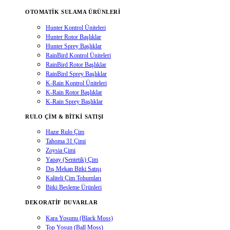
OTOMATIK SULAMA ÜRÜNLERI
Hunter Kontrol Üniteleri
Hunter Rotor Başlıklar
Hunter Sprey Başlıklar
RainBird Kontrol Üniteleri
RainBird Rotor Başlıklar
RainBird Sprey Başlıklar
K-Rain Kontrol Üniteleri
K-Rain Rotor Başlıklar
K-Rain Sprey Başlıklar
RULO ÇIM & BITKI SATIŞI
Hazır Rulo Çim
Tahoma 31 Çimi
Zoysia Çimi
Yapay (Sentetik) Çim
Dış Mekan Bitki Satışı
Kaliteli Çim Tohumları
Bitki Besleme Ürünleri
DEKORATIF DUVARLAR
Kara Yosunu (Black Moss)
Top Yosun (Ball Moss)