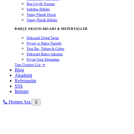
Ren Geyiği Yosunu
Stabilize Bitkiler
Yapay Plastik Duvar
Yapay Plastik Bitkiler
BAHÇE AKSESUARLARI & MATERYALLER
Dekoratif Doğal Taşlar
Peyzaj ve Bahçe Toprağı
Zirai İlaç, Tohum & Gübre
Dekoratif Bahçe Saksıları
Peyzaj Sınır Elemanları
Tüm Ürünleri Gör
Blog
Akademi
Referanslar
SSS
İletişim
Hemen Ara