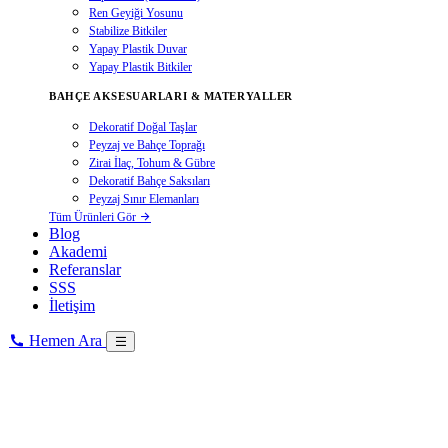
Ren Geyiği Yosunu
Stabilize Bitkiler
Yapay Plastik Duvar
Yapay Plastik Bitkiler
BAHÇE AKSESUARLARI & MATERYALLER
Dekoratif Doğal Taşlar
Peyzaj ve Bahçe Toprağı
Zirai İlaç, Tohum & Gübre
Dekoratif Bahçe Saksıları
Peyzaj Sınır Elemanları
Tüm Ürünleri Gör
Blog
Akademi
Referanslar
SSS
İletişim
Hemen Ara