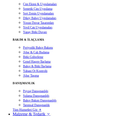
Çim Ekimi & Uygulamaları
Sentetik Çim Uygulama
Sert Zemin Uygulamaları
Dikey Bahçe Uygulamaları
Yosun Duvar Tasarımları
Yeşil Çatı Uygulamaları
Yapay Bitki Duvarı
BAKIM & İLAÇLAMA
Periyodik Bahçe Bakımı
Ağaç & Çalı Budama
Bitki Gübreleme
Genel Haşere İlaçlama
Bahçe & Bitki İlaçlama
Yabani Ot Kontrolü
Ağaç Taşıma
DANIŞMANLIK
Peyzaj Danışmanlığı
Sulama Danışmanlığı
Bahçe Bakım Danışmanlığı
Tarımsal Danışmanlık
Tüm Hizmetleri Gör
Malzeme & Tedarik