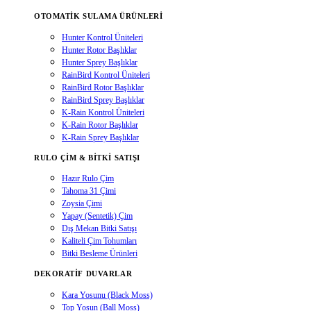
OTOMATIK SULAMA ÜRÜNLERI
Hunter Kontrol Üniteleri
Hunter Rotor Başlıklar
Hunter Sprey Başlıklar
RainBird Kontrol Üniteleri
RainBird Rotor Başlıklar
RainBird Sprey Başlıklar
K-Rain Kontrol Üniteleri
K-Rain Rotor Başlıklar
K-Rain Sprey Başlıklar
RULO ÇIM & BITKI SATIŞI
Hazır Rulo Çim
Tahoma 31 Çimi
Zoysia Çimi
Yapay (Sentetik) Çim
Dış Mekan Bitki Satışı
Kaliteli Çim Tohumları
Bitki Besleme Ürünleri
DEKORATIF DUVARLAR
Kara Yosunu (Black Moss)
Top Yosun (Ball Moss)