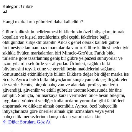
Kategori:
Gübre
Hangi markaların gübreleri daha kalitelidir?
Gübre kalitesinin belirlenmesi bitkilerinizin özel ihtiyaçları, toprak
koşulları ve kişisel tercihleriniz gibi çeşitli faktörlere bağlı
olduğundan subjektif olabilir. Ancak genel olarak kaliteli gübre
üretmesiyle tanınan bazı markalar da vardır. Gübre kalitesi nedeniyle
sıklıkla övülen markalardan biri Miracle-Gro'dur. Farklı bitki
türlerine göre tasarlanmış geniş bir gübre yelpazesi sunuyorlar ve
uzun yıllardır sektörde yer alıyorlar. Ürünleri, sağlıklı bitki
büyümesini teşvik etme ve gerekli besin maddelerini sağlama
konusundaki etkinlikleriyle bilinir. Dikkate değer bir diğer marka ise
Scotts. Ayrıca farklı bitki ihtiyaçlarını karşılayan çok çeşitli gübreler
de vardır. Scotts, birçok bahçıvan ve alandaki profesyonellerin
güvendiği, güvenilir ve etkili gübreler üretme konusunda bir üne
sahiptir. Sonuçta, bir markaya karar vermeden önce besin bileşimi,
uygulama yöntemi ve diğer kullanıcıların yorumları gibi faktörleri
araştırmak ve dikkate almak önemlidir. Ayrıca, özel bahçecilik
ihtiyaçlarınıza göre öneriler almak için uzmanlara veya yerel
bahçecilik merkezlerine danışmak da yararlı olacaktır.
Diğer Sorulara Göz At