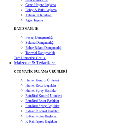
Genel Haşere İlaçlama
Bahçe & Bitki İlaçlama
Yabani Ot Kontrolü
Ağaç Taşıma
DANIŞMANLIK
Peyzaj Danışmanlığı
Sulama Danışmanlığı
Bahçe Bakım Danışmanlığı
Tarımsal Danışmanlık
Tüm Hizmetleri Gör
Malzeme & Tedarik
OTOMATIK SULAMA ÜRÜNLERI
Hunter Kontrol Üniteleri
Hunter Rotor Başlıklar
Hunter Sprey Başlıklar
RainBird Kontrol Üniteleri
RainBird Rotor Başlıklar
RainBird Sprey Başlıklar
K-Rain Kontrol Üniteleri
K-Rain Rotor Başlıklar
K-Rain Sprey Başlıklar