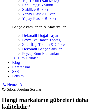
Top Yosun (Ball Moss)
Ren Geyiği Yosunu
Stabilize Bitkiler
Yapay Plastik Duvar
Yapay Plastik Bitkiler
Bahçe Aksesuarları & Materyaller
Dekoratif Doğal Taşlar
Peyzaj ve Bahçe Toprağı
Zirai İlaç, Tohum & Gübre
Dekoratif Bahçe Saksıları
Peyzaj Sınır Elemanları
Tüm Ürünler
Blog
Referanslar
SSS
İletişim
Hemen Ara
Sıkça Sorulan Sorular
Hangi markaların gübreleri daha
kalitelidir?