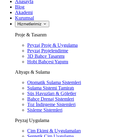
Anasayfa
Blog
Akademi
Kurumsal
Hizmetlerimiz
Proje & Tasarım
Peyzaj Proje & Uygulama
Peyzaj Projelendirme
3D Bahçe Tasarımı
Hobi Bahçesi Yapımı
Altyapı & Sulama
Otomatik Sulama Sistemleri
Sulama Sistemi Tamiratı
Süs Havuzları & Göletler
Bahçe Drenaj Sistemleri
Toz İndirgeme Sistemleri
Sisleme Sistemleri
Peyzaj Uygulama
Çim Ekimi & Uygulamaları
Sentetik Çim Uygulama