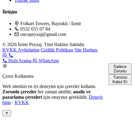
Toprak Satışı
İletişim
Folkart Towers, Bayraklı / İzmir
0532 655 07 84
oncupeyzaj@gmail.com
© 2026 İzmir Peyzaj. Tüm Hakları Saklıdır.
KVKK Aydınlatma
Gizlilik Politikası
Site Haritası
Hızlı Arama
WhatsApp
🍪
Sadece
Zorunlu
Çerez Kullanımı
Tümünü
Kabul Et
Web sitemizi en iyi deneyim için çerezler kullanır.
Zorunlu çerezler
her zaman aktiftir;
analiz ve
pazarlama çerezleri
için onayınız gereklidir.
Detaylı
bilgi
·
KVKK