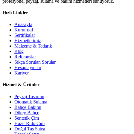
profesyonel peyzaj, sulama ve bakım hizmetleri sunuyoruz.
Hızlı Linkler
Anasayfa
Kurumsal
Sertifikalar
Hizmetlerimiz
Malzeme & Tedarik
Blog
Referanslar
Sıkça Sorulan Sorular
Hesaplayıcılar
Kariyer
Hizmet & Ürünler
Peyzaj Tasarımı
Otomatik Sulama
Bahçe Bakımı
Dikey Bahçe
Sentetik Çim
Hazır Rulo Çim
Doğal Taş Satışı