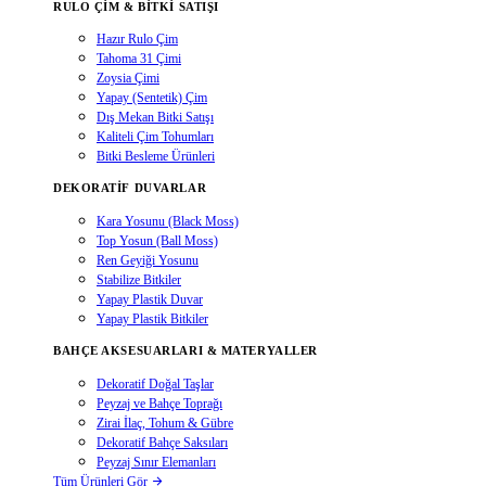
RULO ÇIM & BITKI SATIŞI
Hazır Rulo Çim
Tahoma 31 Çimi
Zoysia Çimi
Yapay (Sentetik) Çim
Dış Mekan Bitki Satışı
Kaliteli Çim Tohumları
Bitki Besleme Ürünleri
DEKORATIF DUVARLAR
Kara Yosunu (Black Moss)
Top Yosun (Ball Moss)
Ren Geyiği Yosunu
Stabilize Bitkiler
Yapay Plastik Duvar
Yapay Plastik Bitkiler
BAHÇE AKSESUARLARI & MATERYALLER
Dekoratif Doğal Taşlar
Peyzaj ve Bahçe Toprağı
Zirai İlaç, Tohum & Gübre
Dekoratif Bahçe Saksıları
Peyzaj Sınır Elemanları
Tüm Ürünleri Gör