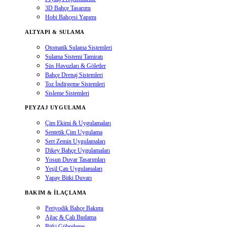
3D Bahçe Tasarımı
Hobi Bahçesi Yapımı
ALTYAPI & SULAMA
Otomatik Sulama Sistemleri
Sulama Sistemi Tamiratı
Süs Havuzları & Göletler
Bahçe Drenaj Sistemleri
Toz İndirgeme Sistemleri
Sisleme Sistemleri
PEYZAJ UYGULAMA
Çim Ekimi & Uygulamaları
Sentetik Çim Uygulama
Sert Zemin Uygulamaları
Dikey Bahçe Uygulamaları
Yosun Duvar Tasarımları
Yeşil Çatı Uygulamaları
Yapay Bitki Duvarı
BAKIM & İLAÇLAMA
Periyodik Bahçe Bakımı
Ağaç & Çalı Budama
Bitki Gübreleme