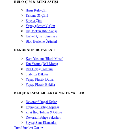
RULO ÇIM & BITKI SATIŞI
Hazır Rulo Çim
Tahoma 31 Çimi
Zoysia Çimi
Yapay (Sentetik) Çim
Dış Mekan Bitki Satışı
Kaliteli Çim Tohumları
Bitki Besleme Ürünleri
DEKORATIF DUVARLAR
Kara Yosunu (Black Moss)
Top Yosun (Ball Moss)
Ren Geyiği Yosunu
Stabilize Bitkiler
Yapay Plastik Duvar
Yapay Plastik Bitkiler
BAHÇE AKSESUARLARI & MATERYALLER
Dekoratif Doğal Taşlar
Peyzaj ve Bahçe Toprağı
Zirai İlaç, Tohum & Gübre
Dekoratif Bahçe Saksıları
Peyzaj Sınır Elemanları
Tüm Ürünleri Gör