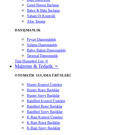
Genel Haşere İlaçlama
Bahçe & Bitki İlaçlama
Yabani Ot Kontrolü
Ağaç Taşıma
DANIŞMANLIK
Peyzaj Danışmanlığı
Sulama Danışmanlığı
Bahçe Bakım Danışmanlığı
Tarımsal Danışmanlık
Tüm Hizmetleri Gör
Malzeme & Tedarik
OTOMATIK SULAMA ÜRÜNLERI
Hunter Kontrol Üniteleri
Hunter Rotor Başlıklar
Hunter Sprey Başlıklar
RainBird Kontrol Üniteleri
RainBird Rotor Başlıklar
RainBird Sprey Başlıklar
K-Rain Kontrol Üniteleri
K-Rain Rotor Başlıklar
K-Rain Sprey Başlıklar