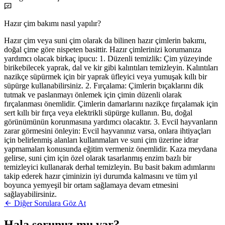
Hazır çim bakımı nasıl yapılır?
Hazır çim veya suni çim olarak da bilinen hazır çimlerin bakımı,
doğal çime göre nispeten basittir. Hazır çimlerinizi korumanıza
yardımcı olacak birkaç ipucu: 1. Düzenli temizlik: Çim yüzeyinde
birikebilecek yaprak, dal ve kir gibi kalıntıları temizleyin. Kalıntıları
nazikçe süpürmek için bir yaprak üfleyici veya yumuşak kıllı bir
süpürge kullanabilirsiniz. 2. Fırçalama: Çimlerin bıçaklarını dik
tutmak ve paslanmayı önlemek için çimin düzenli olarak
fırçalanması önemlidir. Çimlerin damarlarını nazikçe fırçalamak için
sert kıllı bir fırça veya elektrikli süpürge kullanın. Bu, doğal
görünümünün korunmasına yardımcı olacaktır. 3. Evcil hayvanların
zarar görmesini önleyin: Evcil hayvanınız varsa, onlara ihtiyaçları
için belirlenmiş alanları kullanmaları ve suni çim üzerine idrar
yapmamaları konusunda eğitim vermeniz önemlidir. Kaza meydana
gelirse, suni çim için özel olarak tasarlanmış enzim bazlı bir
temizleyici kullanarak derhal temizleyin. Bu basit bakım adımlarını
takip ederek hazır çiminizin iyi durumda kalmasını ve tüm yıl
boyunca yemyeşil bir ortam sağlamaya devam etmesini
sağlayabilirsiniz.
Diğer Sorulara Göz At
Hala sorunuz mu var?