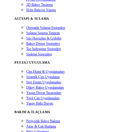
3D Bahçe Tasarımı
Hobi Bahçesi Yapımı
ALTYAPI & SULAMA
Otomatik Sulama Sistemleri
Sulama Sistemi Tamiratı
Süs Havuzları & Göletler
Bahçe Drenaj Sistemleri
Toz İndirgeme Sistemleri
Sisleme Sistemleri
PEYZAJ UYGULAMA
Çim Ekimi & Uygulamaları
Sentetik Çim Uygulama
Sert Zemin Uygulamaları
Dikey Bahçe Uygulamaları
Yosun Duvar Tasarımları
Yeşil Çatı Uygulamaları
Yapay Bitki Duvarı
BAKIM & İLAÇLAMA
Periyodik Bahçe Bakımı
Ağaç & Çalı Budama
Bitki Gübreleme