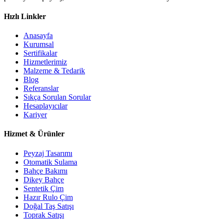
Hızlı Linkler
Anasayfa
Kurumsal
Sertifikalar
Hizmetlerimiz
Malzeme & Tedarik
Blog
Referanslar
Sıkça Sorulan Sorular
Hesaplayıcılar
Kariyer
Hizmet & Ürünler
Peyzaj Tasarımı
Otomatik Sulama
Bahçe Bakımı
Dikey Bahçe
Sentetik Çim
Hazır Rulo Çim
Doğal Taş Satışı
Toprak Satışı