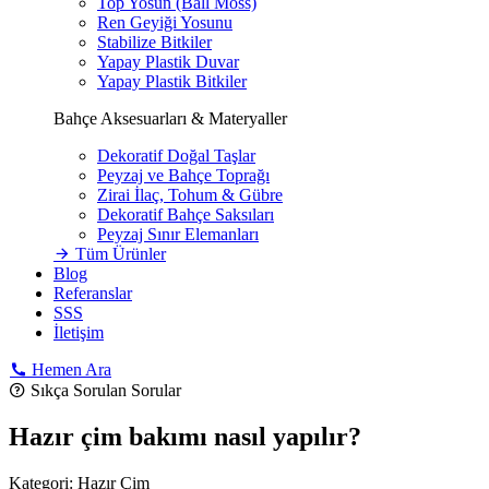
Top Yosun (Ball Moss)
Ren Geyiği Yosunu
Stabilize Bitkiler
Yapay Plastik Duvar
Yapay Plastik Bitkiler
Bahçe Aksesuarları & Materyaller
Dekoratif Doğal Taşlar
Peyzaj ve Bahçe Toprağı
Zirai İlaç, Tohum & Gübre
Dekoratif Bahçe Saksıları
Peyzaj Sınır Elemanları
Tüm Ürünler
Blog
Referanslar
SSS
İletişim
Hemen Ara
Sıkça Sorulan Sorular
Hazır çim bakımı nasıl yapılır?
Kategori:
Hazır Çim