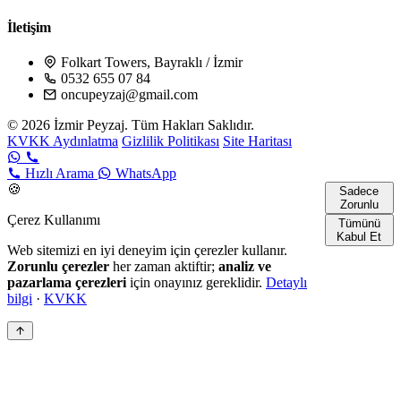
İletişim
Folkart Towers, Bayraklı / İzmir
0532 655 07 84
oncupeyzaj@gmail.com
© 2026 İzmir Peyzaj. Tüm Hakları Saklıdır.
KVKK Aydınlatma
Gizlilik Politikası
Site Haritası
Hızlı Arama
WhatsApp
🍪
Sadece
Zorunlu
Çerez Kullanımı
Tümünü
Kabul Et
Web sitemizi en iyi deneyim için çerezler kullanır.
Zorunlu çerezler
her zaman aktiftir;
analiz ve
pazarlama çerezleri
için onayınız gereklidir.
Detaylı
bilgi
·
KVKK