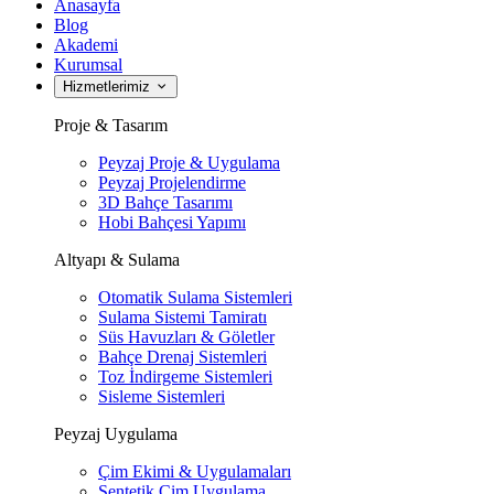
Anasayfa
Blog
Akademi
Kurumsal
Hizmetlerimiz
Proje & Tasarım
Peyzaj Proje & Uygulama
Peyzaj Projelendirme
3D Bahçe Tasarımı
Hobi Bahçesi Yapımı
Altyapı & Sulama
Otomatik Sulama Sistemleri
Sulama Sistemi Tamiratı
Süs Havuzları & Göletler
Bahçe Drenaj Sistemleri
Toz İndirgeme Sistemleri
Sisleme Sistemleri
Peyzaj Uygulama
Çim Ekimi & Uygulamaları
Sentetik Çim Uygulama