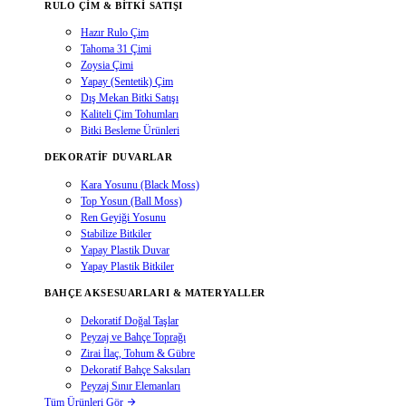
RULO ÇIM & BITKI SATIŞI
Hazır Rulo Çim
Tahoma 31 Çimi
Zoysia Çimi
Yapay (Sentetik) Çim
Dış Mekan Bitki Satışı
Kaliteli Çim Tohumları
Bitki Besleme Ürünleri
DEKORATIF DUVARLAR
Kara Yosunu (Black Moss)
Top Yosun (Ball Moss)
Ren Geyiği Yosunu
Stabilize Bitkiler
Yapay Plastik Duvar
Yapay Plastik Bitkiler
BAHÇE AKSESUARLARI & MATERYALLER
Dekoratif Doğal Taşlar
Peyzaj ve Bahçe Toprağı
Zirai İlaç, Tohum & Gübre
Dekoratif Bahçe Saksıları
Peyzaj Sınır Elemanları
Tüm Ürünleri Gör