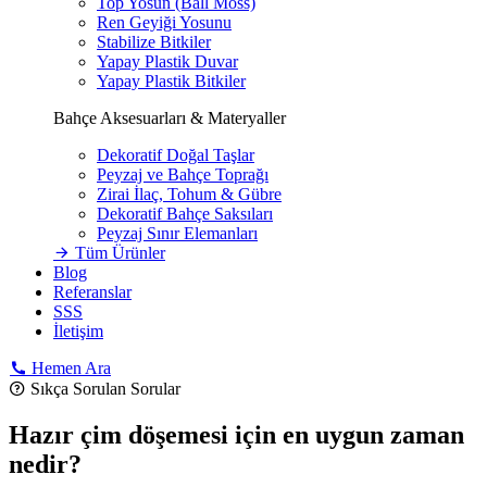
Top Yosun (Ball Moss)
Ren Geyiği Yosunu
Stabilize Bitkiler
Yapay Plastik Duvar
Yapay Plastik Bitkiler
Bahçe Aksesuarları & Materyaller
Dekoratif Doğal Taşlar
Peyzaj ve Bahçe Toprağı
Zirai İlaç, Tohum & Gübre
Dekoratif Bahçe Saksıları
Peyzaj Sınır Elemanları
Tüm Ürünler
Blog
Referanslar
SSS
İletişim
Hemen Ara
Sıkça Sorulan Sorular
Hazır çim döşemesi için en uygun zaman
nedir?