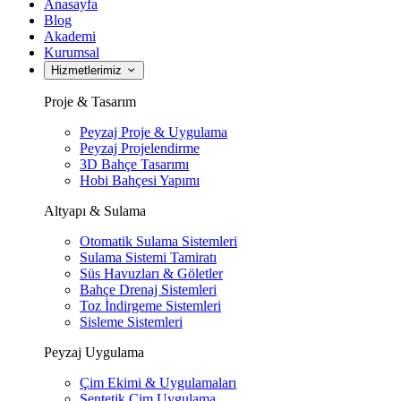
Anasayfa
Blog
Akademi
Kurumsal
Hizmetlerimiz
Proje & Tasarım
Peyzaj Proje & Uygulama
Peyzaj Projelendirme
3D Bahçe Tasarımı
Hobi Bahçesi Yapımı
Altyapı & Sulama
Otomatik Sulama Sistemleri
Sulama Sistemi Tamiratı
Süs Havuzları & Göletler
Bahçe Drenaj Sistemleri
Toz İndirgeme Sistemleri
Sisleme Sistemleri
Peyzaj Uygulama
Çim Ekimi & Uygulamaları
Sentetik Çim Uygulama