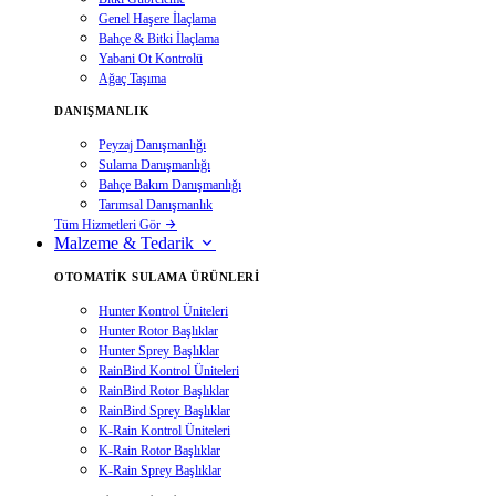
Genel Haşere İlaçlama
Bahçe & Bitki İlaçlama
Yabani Ot Kontrolü
Ağaç Taşıma
DANIŞMANLIK
Peyzaj Danışmanlığı
Sulama Danışmanlığı
Bahçe Bakım Danışmanlığı
Tarımsal Danışmanlık
Tüm Hizmetleri Gör
Malzeme & Tedarik
OTOMATIK SULAMA ÜRÜNLERI
Hunter Kontrol Üniteleri
Hunter Rotor Başlıklar
Hunter Sprey Başlıklar
RainBird Kontrol Üniteleri
RainBird Rotor Başlıklar
RainBird Sprey Başlıklar
K-Rain Kontrol Üniteleri
K-Rain Rotor Başlıklar
K-Rain Sprey Başlıklar