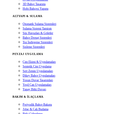
3D Bahçe Tasarımı
Hobi Bahçesi Yapımı
ALTYAPI & SULAMA
Otomatik Sulama Sistemleri
Sulama Sistemi Tamiratı
Süs Havuzları & Göletler
Bahçe Drenaj Sistemleri
Toz İndirgeme Sistemleri
Sisleme Sistemleri
PEYZAJ UYGULAMA
Çim Ekimi & Uygulamaları
Sentetik Çim Uygulama
Sert Zemin Uygulamaları
Dikey Bahçe Uygulamaları
Yosun Duvar Tasarımları
Yeşil Çatı Uygulamaları
Yapay Bitki Duvarı
BAKIM & İLAÇLAMA
Periyodik Bahçe Bakımı
Ağaç & Çalı Budama
Bitki Gübreleme