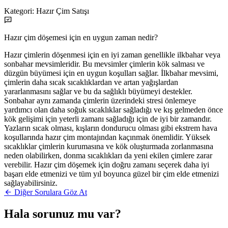
Kategori:
Hazır Çim Satışı
Hazır çim döşemesi için en uygun zaman nedir?
Hazır çimlerin döşenmesi için en iyi zaman genellikle ilkbahar veya
sonbahar mevsimleridir. Bu mevsimler çimlerin kök salması ve
düzgün büyümesi için en uygun koşulları sağlar. İlkbahar mevsimi,
çimlerin daha sıcak sıcaklıklardan ve artan yağışlardan
yararlanmasını sağlar ve bu da sağlıklı büyümeyi destekler.
Sonbahar aynı zamanda çimlerin üzerindeki stresi önlemeye
yardımcı olan daha soğuk sıcaklıklar sağladığı ve kış gelmeden önce
kök gelişimi için yeterli zamanı sağladığı için de iyi bir zamandır.
Yazların sıcak olması, kışların dondurucu olması gibi ekstrem hava
koşullarında hazır çim montajından kaçınmak önemlidir. Yüksek
sıcaklıklar çimlerin kurumasına ve kök oluşturmada zorlanmasına
neden olabilirken, donma sıcaklıkları da yeni ekilen çimlere zarar
verebilir. Hazır çim döşemek için doğru zamanı seçerek daha iyi
başarı elde etmenizi ve tüm yıl boyunca güzel bir çim elde etmenizi
sağlayabilirsiniz.
Diğer Sorulara Göz At
Hala sorunuz mu var?