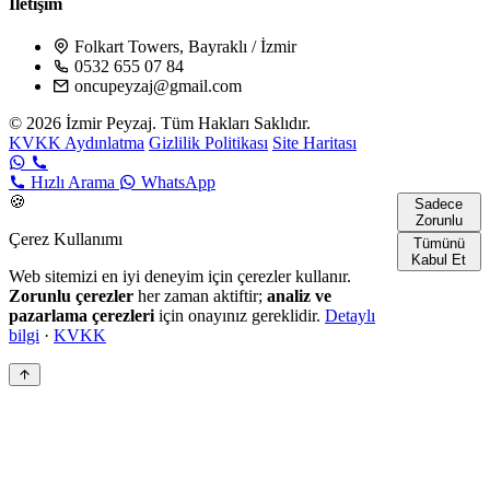
İletişim
Folkart Towers, Bayraklı / İzmir
0532 655 07 84
oncupeyzaj@gmail.com
© 2026 İzmir Peyzaj. Tüm Hakları Saklıdır.
KVKK Aydınlatma
Gizlilik Politikası
Site Haritası
Hızlı Arama
WhatsApp
🍪
Sadece
Zorunlu
Çerez Kullanımı
Tümünü
Kabul Et
Web sitemizi en iyi deneyim için çerezler kullanır.
Zorunlu çerezler
her zaman aktiftir;
analiz ve
pazarlama çerezleri
için onayınız gereklidir.
Detaylı
bilgi
·
KVKK