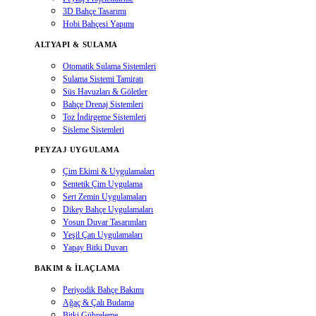
3D Bahçe Tasarımı
Hobi Bahçesi Yapımı
ALTYAPI & SULAMA
Otomatik Sulama Sistemleri
Sulama Sistemi Tamiratı
Süs Havuzları & Göletler
Bahçe Drenaj Sistemleri
Toz İndirgeme Sistemleri
Sisleme Sistemleri
PEYZAJ UYGULAMA
Çim Ekimi & Uygulamaları
Sentetik Çim Uygulama
Sert Zemin Uygulamaları
Dikey Bahçe Uygulamaları
Yosun Duvar Tasarımları
Yeşil Çatı Uygulamaları
Yapay Bitki Duvarı
BAKIM & İLAÇLAMA
Periyodik Bahçe Bakımı
Ağaç & Çalı Budama
Bitki Gübreleme