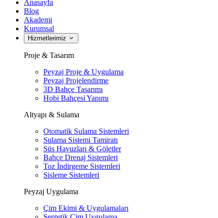
Anasayfa
Blog
Akademi
Kurumsal
Hizmetlerimiz
Proje & Tasarım
Peyzaj Proje & Uygulama
Peyzaj Projelendirme
3D Bahçe Tasarımı
Hobi Bahçesi Yapımı
Altyapı & Sulama
Otomatik Sulama Sistemleri
Sulama Sistemi Tamiratı
Süs Havuzları & Göletler
Bahçe Drenaj Sistemleri
Toz İndirgeme Sistemleri
Sisleme Sistemleri
Peyzaj Uygulama
Çim Ekimi & Uygulamaları
Sentetik Çim Uygulama