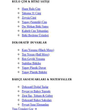
RULO ÇIM & BITKI SATIŞI
Hazır Rulo Çim
Tahoma 31 Çimi
Zoysia Çimi
Yapay (Sentetik) Çim
Dış Mekan Bitki Satışı
Kaliteli Çim Tohumları
Bitki Besleme Ürünleri
DEKORATIF DUVARLAR
Kara Yosunu (Black Moss)
Top Yosun (Ball Moss)
Ren Geyiği Yosunu
Stabilize Bitkiler
Yapay Plastik Duvar
Yapay Plastik Bitkiler
BAHÇE AKSESUARLARI & MATERYALLER
Dekoratif Doğal Taşlar
Peyzaj ve Bahçe Toprağı
Zirai İlaç, Tohum & Gübre
Dekoratif Bahçe Saksıları
Peyzaj Sınır Elemanları
Tüm Ürünleri Gör