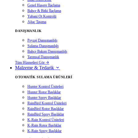
Genel Haşere İlaçlama
Bahçe & Bitki İlaçlama
Yabani Ot Kontrolü
Ağaç Taşıma
DANIŞMANLIK
Peyzaj Danışmanlığı
Sulama Danışmanlığı
Bahçe Bakım Danışmanlığı
Tarımsal Danışmanlık
Tüm Hizmetleri Gör
Malzeme & Tedarik
OTOMATIK SULAMA ÜRÜNLERI
Hunter Kontrol Üniteleri
Hunter Rotor Başlıklar
Hunter Sprey Başlıklar
RainBird Kontrol Üniteleri
RainBird Rotor Başlıklar
RainBird Sprey Başlıklar
K-Rain Kontrol Üniteleri
K-Rain Rotor Başlıklar
K-Rain Sprey Başlıklar