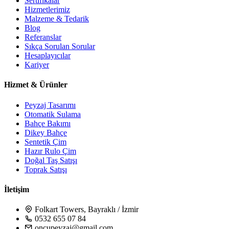
Sertifikalar
Hizmetlerimiz
Malzeme & Tedarik
Blog
Referanslar
Sıkça Sorulan Sorular
Hesaplayıcılar
Kariyer
Hizmet & Ürünler
Peyzaj Tasarımı
Otomatik Sulama
Bahçe Bakımı
Dikey Bahçe
Sentetik Çim
Hazır Rulo Çim
Doğal Taş Satışı
Toprak Satışı
İletişim
Folkart Towers, Bayraklı / İzmir
0532 655 07 84
oncupeyzaj@gmail.com