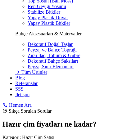
Top Yosun (Ball Moss)
Ren Geyiği Yosunu
Stabilize Bitkiler
Yapay Plastik Duvar
Yapay Plastik Bitkiler
Bahçe Aksesuarları & Materyaller
Dekoratif Doğal Taşlar
Peyzaj ve Bahçe Toprağı
Zirai İlaç, Tohum & Gübre
Dekoratif Bahçe Saksıları
Peyzaj Sınır Elemanları
Tüm Ürünler
Blog
Referanslar
SSS
İletişim
Hemen Ara
Sıkça Sorulan Sorular
Hazır çim fiyatları ne kadar?
Kategori:
Hazır Çim Satışı