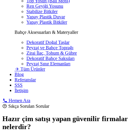
Top Yosun (Ball Moss)
Ren Geyiği Yosunu
Stabilize Bitkiler
Yapay Plastik Duvar
Yapay Plastik Bitkiler
Bahçe Aksesuarları & Materyaller
Dekoratif Doğal Taşlar
Peyzaj ve Bahçe Toprağı
Zirai İlaç, Tohum & Gübre
Dekoratif Bahçe Saksıları
Peyzaj Sınır Elemanları
Tüm Ürünler
Blog
Referanslar
SSS
İletişim
Hemen Ara
Sıkça Sorulan Sorular
Hazır çim satışı yapan güvenilir firmalar
nelerdir?