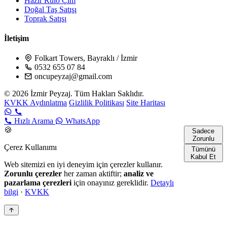
Hazır Rulo Çim
Doğal Taş Satışı
Toprak Satışı
İletişim
Folkart Towers, Bayraklı / İzmir
0532 655 07 84
oncupeyzaj@gmail.com
© 2026 İzmir Peyzaj. Tüm Hakları Saklıdır.
KVKK Aydınlatma
Gizlilik Politikası
Site Haritası
Hızlı Arama
WhatsApp
🍪
Sadece
Zorunlu
Çerez Kullanımı
Tümünü
Kabul Et
Web sitemizi en iyi deneyim için çerezler kullanır.
Zorunlu çerezler
her zaman aktiftir;
analiz ve
pazarlama çerezleri
için onayınız gereklidir.
Detaylı
bilgi
·
KVKK