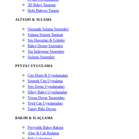
3D Bahçe Tasarımı
Hobi Bahçesi Yapımı
ALTYAPI & SULAMA
Otomatik Sulama Sistemleri
Sulama Sistemi Tamiratı
Süs Havuzları & Göletler
Bahçe Drenaj Sistemleri
Toz İndirgeme Sistemleri
Sisleme Sistemleri
PEYZAJ UYGULAMA
Çim Ekimi & Uygulamaları
Sentetik Çim Uygulama
Sert Zemin Uygulamaları
Dikey Bahçe Uygulamaları
Yosun Duvar Tasarımları
Yeşil Çatı Uygulamaları
Yapay Bitki Duvarı
BAKIM & İLAÇLAMA
Periyodik Bahçe Bakımı
Ağaç & Çalı Budama
Bitki Gübreleme