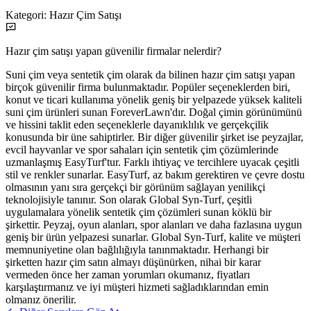
Kategori:
Hazır Çim Satışı
Hazır çim satışı yapan güvenilir firmalar nelerdir?
Suni çim veya sentetik çim olarak da bilinen hazır çim satışı yapan
birçok güvenilir firma bulunmaktadır. Popüler seçeneklerden biri,
konut ve ticari kullanıma yönelik geniş bir yelpazede yüksek kaliteli
suni çim ürünleri sunan ForeverLawn'dır. Doğal çimin görünümünü
ve hissini taklit eden seçeneklerle dayanıklılık ve gerçekçilik
konusunda bir üne sahiptirler. Bir diğer güvenilir şirket ise peyzajlar,
evcil hayvanlar ve spor sahaları için sentetik çim çözümlerinde
uzmanlaşmış EasyTurf'tur. Farklı ihtiyaç ve tercihlere uyacak çeşitli
stil ve renkler sunarlar. EasyTurf, az bakım gerektiren ve çevre dostu
olmasının yanı sıra gerçekçi bir görünüm sağlayan yenilikçi
teknolojisiyle tanınır. Son olarak Global Syn-Turf, çeşitli
uygulamalara yönelik sentetik çim çözümleri sunan köklü bir
şirkettir. Peyzaj, oyun alanları, spor alanları ve daha fazlasına uygun
geniş bir ürün yelpazesi sunarlar. Global Syn-Turf, kalite ve müşteri
memnuniyetine olan bağlılığıyla tanınmaktadır. Herhangi bir
şirketten hazır çim satın almayı düşünürken, nihai bir karar
vermeden önce her zaman yorumları okumanız, fiyatları
karşılaştırmanız ve iyi müşteri hizmeti sağladıklarından emin
olmanız önerilir.