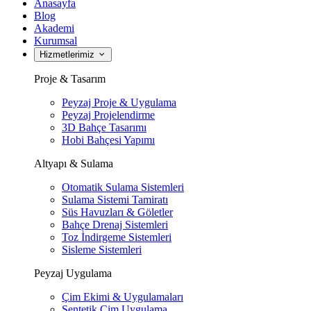
Anasayfa
Blog
Akademi
Kurumsal
Hizmetlerimiz
Proje & Tasarım
Peyzaj Proje & Uygulama
Peyzaj Projelendirme
3D Bahçe Tasarımı
Hobi Bahçesi Yapımı
Altyapı & Sulama
Otomatik Sulama Sistemleri
Sulama Sistemi Tamiratı
Süs Havuzları & Göletler
Bahçe Drenaj Sistemleri
Toz İndirgeme Sistemleri
Sisleme Sistemleri
Peyzaj Uygulama
Çim Ekimi & Uygulamaları
Sentetik Çim Uygulama