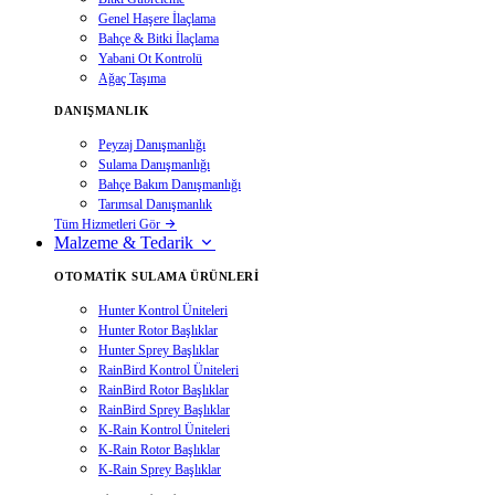
Genel Haşere İlaçlama
Bahçe & Bitki İlaçlama
Yabani Ot Kontrolü
Ağaç Taşıma
DANIŞMANLIK
Peyzaj Danışmanlığı
Sulama Danışmanlığı
Bahçe Bakım Danışmanlığı
Tarımsal Danışmanlık
Tüm Hizmetleri Gör
Malzeme & Tedarik
OTOMATIK SULAMA ÜRÜNLERI
Hunter Kontrol Üniteleri
Hunter Rotor Başlıklar
Hunter Sprey Başlıklar
RainBird Kontrol Üniteleri
RainBird Rotor Başlıklar
RainBird Sprey Başlıklar
K-Rain Kontrol Üniteleri
K-Rain Rotor Başlıklar
K-Rain Sprey Başlıklar