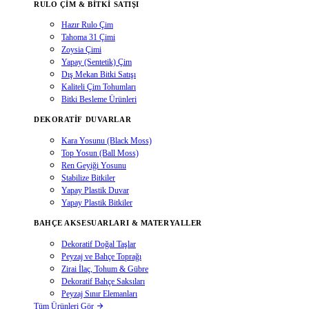
RULO ÇIM & BITKI SATIŞI
Hazır Rulo Çim
Tahoma 31 Çimi
Zoysia Çimi
Yapay (Sentetik) Çim
Dış Mekan Bitki Satışı
Kaliteli Çim Tohumları
Bitki Besleme Ürünleri
DEKORATIF DUVARLAR
Kara Yosunu (Black Moss)
Top Yosun (Ball Moss)
Ren Geyiği Yosunu
Stabilize Bitkiler
Yapay Plastik Duvar
Yapay Plastik Bitkiler
BAHÇE AKSESUARLARI & MATERYALLER
Dekoratif Doğal Taşlar
Peyzaj ve Bahçe Toprağı
Zirai İlaç, Tohum & Gübre
Dekoratif Bahçe Saksıları
Peyzaj Sınır Elemanları
Tüm Ürünleri Gör