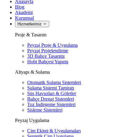
Anasayfa
Blog
Akademi
Kurumsal
Hizmetlerimiz
Proje & Tasarım
Peyzaj Proje & Uygulama
Peyzaj Projelendirme
3D Bahçe Tasarımı
Hobi Bahçesi Yapımı
Altyapı & Sulama
Otomatik Sulama Sistemleri
Sulama Sistemi Tamiratı
Süs Havuzları & Göletler
Bahçe Drenaj Sistemleri
Toz İndirgeme Sistemleri
Sisleme Sistemleri
Peyzaj Uygulama
Çim Ekimi & Uygulamaları
Sentetik Çim Uygulama