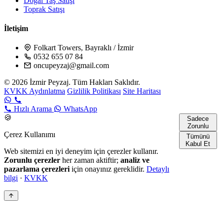
Doğal Taş Satışı
Toprak Satışı
İletişim
Folkart Towers, Bayraklı / İzmir
0532 655 07 84
oncupeyzaj@gmail.com
© 2026 İzmir Peyzaj. Tüm Hakları Saklıdır.
KVKK Aydınlatma
Gizlilik Politikası
Site Haritası
Hızlı Arama
WhatsApp
🍪
Sadece
Zorunlu
Çerez Kullanımı
Tümünü
Kabul Et
Web sitemizi en iyi deneyim için çerezler kullanır.
Zorunlu çerezler
her zaman aktiftir;
analiz ve
pazarlama çerezleri
için onayınız gereklidir.
Detaylı
bilgi
·
KVKK