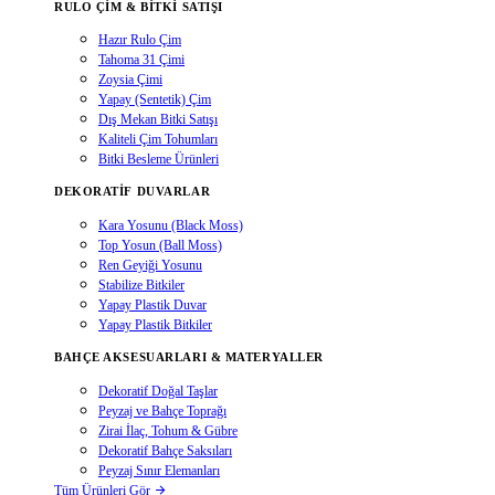
RULO ÇIM & BITKI SATIŞI
Hazır Rulo Çim
Tahoma 31 Çimi
Zoysia Çimi
Yapay (Sentetik) Çim
Dış Mekan Bitki Satışı
Kaliteli Çim Tohumları
Bitki Besleme Ürünleri
DEKORATIF DUVARLAR
Kara Yosunu (Black Moss)
Top Yosun (Ball Moss)
Ren Geyiği Yosunu
Stabilize Bitkiler
Yapay Plastik Duvar
Yapay Plastik Bitkiler
BAHÇE AKSESUARLARI & MATERYALLER
Dekoratif Doğal Taşlar
Peyzaj ve Bahçe Toprağı
Zirai İlaç, Tohum & Gübre
Dekoratif Bahçe Saksıları
Peyzaj Sınır Elemanları
Tüm Ürünleri Gör