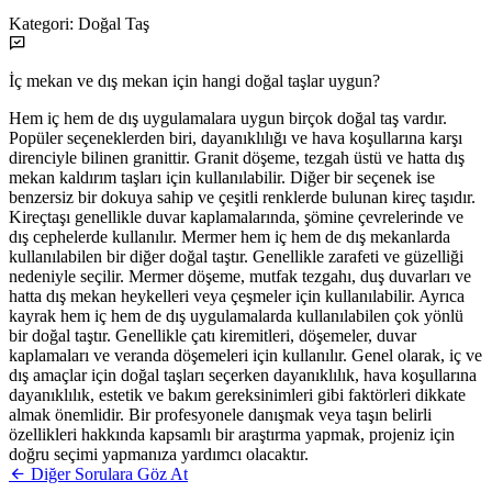
Kategori:
Doğal Taş
İç mekan ve dış mekan için hangi doğal taşlar uygun?
Hem iç hem de dış uygulamalara uygun birçok doğal taş vardır.
Popüler seçeneklerden biri, dayanıklılığı ve hava koşullarına karşı
direnciyle bilinen granittir. Granit döşeme, tezgah üstü ve hatta dış
mekan kaldırım taşları için kullanılabilir. Diğer bir seçenek ise
benzersiz bir dokuya sahip ve çeşitli renklerde bulunan kireç taşıdır.
Kireçtaşı genellikle duvar kaplamalarında, şömine çevrelerinde ve
dış cephelerde kullanılır. Mermer hem iç hem de dış mekanlarda
kullanılabilen bir diğer doğal taştır. Genellikle zarafeti ve güzelliği
nedeniyle seçilir. Mermer döşeme, mutfak tezgahı, duş duvarları ve
hatta dış mekan heykelleri veya çeşmeler için kullanılabilir. Ayrıca
kayrak hem iç hem de dış uygulamalarda kullanılabilen çok yönlü
bir doğal taştır. Genellikle çatı kiremitleri, döşemeler, duvar
kaplamaları ve veranda döşemeleri için kullanılır. Genel olarak, iç ve
dış amaçlar için doğal taşları seçerken dayanıklılık, hava koşullarına
dayanıklılık, estetik ve bakım gereksinimleri gibi faktörleri dikkate
almak önemlidir. Bir profesyonele danışmak veya taşın belirli
özellikleri hakkında kapsamlı bir araştırma yapmak, projeniz için
doğru seçimi yapmanıza yardımcı olacaktır.
Diğer Sorulara Göz At