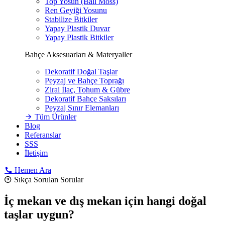
Top Yosun (Ball Moss)
Ren Geyiği Yosunu
Stabilize Bitkiler
Yapay Plastik Duvar
Yapay Plastik Bitkiler
Bahçe Aksesuarları & Materyaller
Dekoratif Doğal Taşlar
Peyzaj ve Bahçe Toprağı
Zirai İlaç, Tohum & Gübre
Dekoratif Bahçe Saksıları
Peyzaj Sınır Elemanları
Tüm Ürünler
Blog
Referanslar
SSS
İletişim
Hemen Ara
Sıkça Sorulan Sorular
İç mekan ve dış mekan için hangi doğal
taşlar uygun?