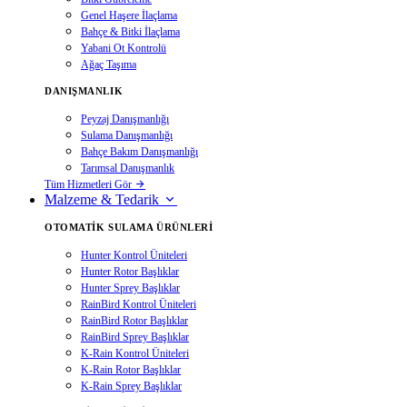
Genel Haşere İlaçlama
Bahçe & Bitki İlaçlama
Yabani Ot Kontrolü
Ağaç Taşıma
DANIŞMANLIK
Peyzaj Danışmanlığı
Sulama Danışmanlığı
Bahçe Bakım Danışmanlığı
Tarımsal Danışmanlık
Tüm Hizmetleri Gör
Malzeme & Tedarik
OTOMATIK SULAMA ÜRÜNLERI
Hunter Kontrol Üniteleri
Hunter Rotor Başlıklar
Hunter Sprey Başlıklar
RainBird Kontrol Üniteleri
RainBird Rotor Başlıklar
RainBird Sprey Başlıklar
K-Rain Kontrol Üniteleri
K-Rain Rotor Başlıklar
K-Rain Sprey Başlıklar