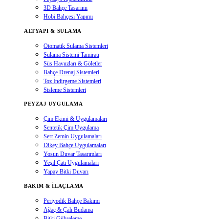
3D Bahçe Tasarımı
Hobi Bahçesi Yapımı
ALTYAPI & SULAMA
Otomatik Sulama Sistemleri
Sulama Sistemi Tamiratı
Süs Havuzları & Göletler
Bahçe Drenaj Sistemleri
Toz İndirgeme Sistemleri
Sisleme Sistemleri
PEYZAJ UYGULAMA
Çim Ekimi & Uygulamaları
Sentetik Çim Uygulama
Sert Zemin Uygulamaları
Dikey Bahçe Uygulamaları
Yosun Duvar Tasarımları
Yeşil Çatı Uygulamaları
Yapay Bitki Duvarı
BAKIM & İLAÇLAMA
Periyodik Bahçe Bakımı
Ağaç & Çalı Budama
Bitki Gübreleme