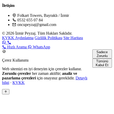
İletişim
Folkart Towers, Bayraklı / İzmir
0532 655 07 84
oncupeyzaj@gmail.com
© 2026 İzmir Peyzaj. Tüm Hakları Saklıdır.
KVKK Aydınlatma
Gizlilik Politikası
Site Haritası
Hızlı Arama
WhatsApp
🍪
Sadece
Zorunlu
Çerez Kullanımı
Tümünü
Kabul Et
Web sitemizi en iyi deneyim için çerezler kullanır.
Zorunlu çerezler
her zaman aktiftir;
analiz ve
pazarlama çerezleri
için onayınız gereklidir.
Detaylı
bilgi
·
KVKK