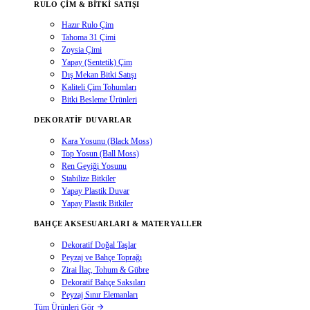
RULO ÇIM & BITKI SATIŞI
Hazır Rulo Çim
Tahoma 31 Çimi
Zoysia Çimi
Yapay (Sentetik) Çim
Dış Mekan Bitki Satışı
Kaliteli Çim Tohumları
Bitki Besleme Ürünleri
DEKORATIF DUVARLAR
Kara Yosunu (Black Moss)
Top Yosun (Ball Moss)
Ren Geyiği Yosunu
Stabilize Bitkiler
Yapay Plastik Duvar
Yapay Plastik Bitkiler
BAHÇE AKSESUARLARI & MATERYALLER
Dekoratif Doğal Taşlar
Peyzaj ve Bahçe Toprağı
Zirai İlaç, Tohum & Gübre
Dekoratif Bahçe Saksıları
Peyzaj Sınır Elemanları
Tüm Ürünleri Gör