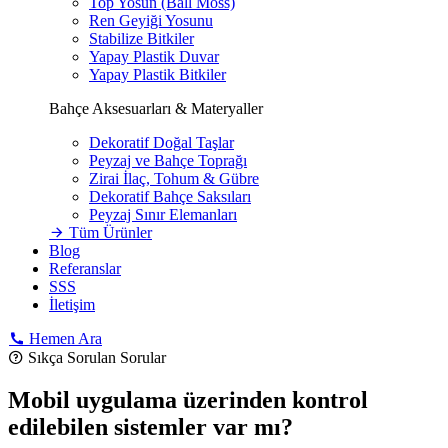
Top Yosun (Ball Moss)
Ren Geyiği Yosunu
Stabilize Bitkiler
Yapay Plastik Duvar
Yapay Plastik Bitkiler
Bahçe Aksesuarları & Materyaller
Dekoratif Doğal Taşlar
Peyzaj ve Bahçe Toprağı
Zirai İlaç, Tohum & Gübre
Dekoratif Bahçe Saksıları
Peyzaj Sınır Elemanları
Tüm Ürünler
Blog
Referanslar
SSS
İletişim
Hemen Ara
Sıkça Sorulan Sorular
Mobil uygulama üzerinden kontrol
edilebilen sistemler var mı?