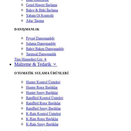
Genel Haşere İlaçlama
Bahçe & Bitki İlaçlama
Yabani Ot Kontrolü
Ağaç Taşıma
DANIŞMANLIK
Peyzaj Danışmanlığı
Sulama Danışmanlığı
Bahçe Bakım Danışmanlığı
Tarımsal Danışmanlık
Tüm Hizmetleri Gör
Malzeme & Tedarik
OTOMATIK SULAMA ÜRÜNLERI
Hunter Kontrol Üniteleri
Hunter Rotor Başlıklar
Hunter Sprey Başlıklar
RainBird Kontrol Üniteleri
RainBird Rotor Başlıklar
RainBird Sprey Başlıklar
K-Rain Kontrol Üniteleri
K-Rain Rotor Başlıklar
K-Rain Sprey Başlıklar