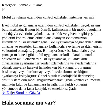
Kategori:
Otomatik Sulama
Mobil uygulama üzerinden kontrol edilebilen sistemler var mı?
Evet mobil uygulamalar üzerinden kontrol edilebilen birçok sistem
bulunmaktadır. Bunun bir örneği, kullanıcıların bir mobil uygulama
aracılığıyla evlerinin aydınlatma, sıcaklık ve güvenlik gibi çeşitli
yönlerini kontrol etmelerine olanak tanıyan ev otomasyon
sistemleridir. Bu sistemler genellikle uygulamaya bağlanabilen akıllı
cihazlar ve sensörler kullanarak kullanıcılara evlerine uzaktan erişim
ve kontrol olanağı sağlıyor. Bir başka örnek ise buzdolabı veya
çamaşır makinesi gibi mobil uygulamalar kullanılarak kontrol
edilebilen akıllı cihazlardır. Bu uygulamalar, kullanıcıların
cihazlarının ayarlarını her yerden izlemelerine ve ayarlamalarına
olanak tanıyarak hareket halindeyken bir yıkama programını
başlatmayı veya durdurmayı veya buzdolabının sıcaklığını
ayarlamayı kolaylaştırır. Genel olarak teknolojideki ilerlemeler,
çeşitli sistemlerin mobil uygulamalar aracılığıyla kontrol edilmesini
mümkün kıldı ve kullanıcılara hayatlarının farklı yönlerini
yönetmede daha fazla kolaylık ve esneklik sağladı.
Diğer Sorulara Göz At
Hala sorunuz mu var?