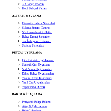
3D Bahçe Tasarımı
Hobi Bahçesi Yapımı
ALTYAPI & SULAMA
Otomatik Sulama Sistemleri
Sulama Sistemi Tamiratı
Süs Havuzları & Göletler
Bahçe Drenaj Sistemleri
Toz İndirgeme Sistemleri
Sisleme Sistemleri
PEYZAJ UYGULAMA
Çim Ekimi & Uygulamaları
Sentetik Çim Uygulama
Sert Zemin Uygulamaları
Dikey Bahçe Uygulamaları
Yosun Duvar Tasarımları
Yeşil Çatı Uygulamaları
Yapay Bitki Duvarı
BAKIM & İLAÇLAMA
Periyodik Bahçe Bakımı
Ağaç & Çalı Budama
Bitki Gübreleme