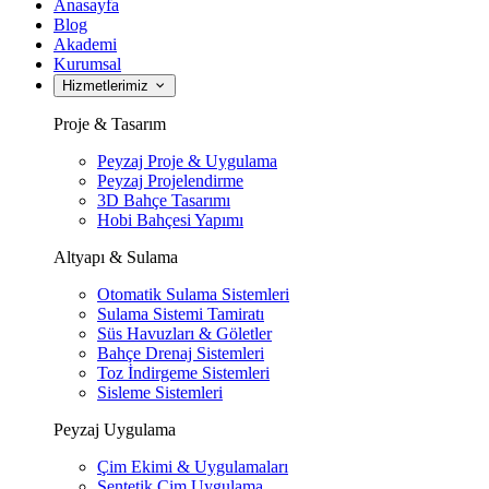
Anasayfa
Blog
Akademi
Kurumsal
Hizmetlerimiz
Proje & Tasarım
Peyzaj Proje & Uygulama
Peyzaj Projelendirme
3D Bahçe Tasarımı
Hobi Bahçesi Yapımı
Altyapı & Sulama
Otomatik Sulama Sistemleri
Sulama Sistemi Tamiratı
Süs Havuzları & Göletler
Bahçe Drenaj Sistemleri
Toz İndirgeme Sistemleri
Sisleme Sistemleri
Peyzaj Uygulama
Çim Ekimi & Uygulamaları
Sentetik Çim Uygulama