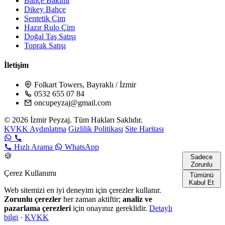
Bahçe Bakımı
Dikey Bahçe
Sentetik Çim
Hazır Rulo Çim
Doğal Taş Satışı
Toprak Satışı
İletişim
Folkart Towers, Bayraklı / İzmir
0532 655 07 84
oncupeyzaj@gmail.com
© 2026 İzmir Peyzaj. Tüm Hakları Saklıdır.
KVKK Aydınlatma
Gizlilik Politikası
Site Haritası
Hızlı Arama
WhatsApp
🍪
Sadece
Zorunlu
Çerez Kullanımı
Tümünü
Kabul Et
Web sitemizi en iyi deneyim için çerezler kullanır.
Zorunlu çerezler
her zaman aktiftir;
analiz ve
pazarlama çerezleri
için onayınız gereklidir.
Detaylı
bilgi
·
KVKK