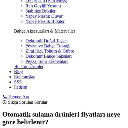
Top Yosun (Ball Moss)
Ren Geyiği Yosunu
Stabilize Bitkiler
Yapay Plastik Duvar
Yapay Plastik Bitkiler
Bahçe Aksesuarları & Materyaller
Dekoratif Doğal Taşlar
Peyzaj ve Bahçe Toprağı
Zirai İlaç, Tohum & Gübre
Dekoratif Bahçe Saksıları
Peyzaj Sınır Elemanları
Tüm Ürünler
Blog
Referanslar
SSS
İletişim
Hemen Ara
Sıkça Sorulan Sorular
Otomatik sulama ürünleri fiyatları neye
göre belirlenir?