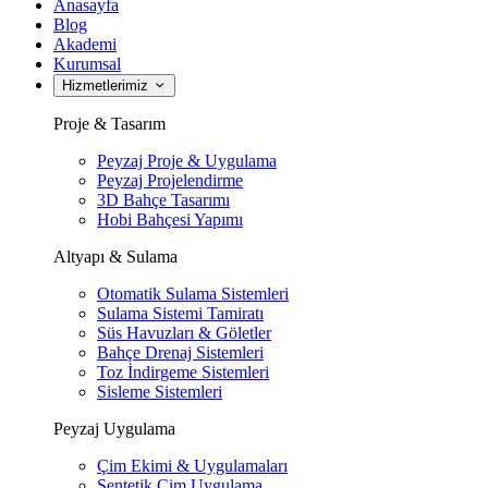
Anasayfa
Blog
Akademi
Kurumsal
Hizmetlerimiz
Proje & Tasarım
Peyzaj Proje & Uygulama
Peyzaj Projelendirme
3D Bahçe Tasarımı
Hobi Bahçesi Yapımı
Altyapı & Sulama
Otomatik Sulama Sistemleri
Sulama Sistemi Tamiratı
Süs Havuzları & Göletler
Bahçe Drenaj Sistemleri
Toz İndirgeme Sistemleri
Sisleme Sistemleri
Peyzaj Uygulama
Çim Ekimi & Uygulamaları
Sentetik Çim Uygulama