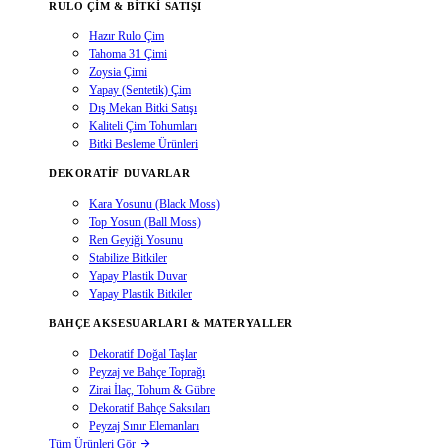
RULO ÇIM & BITKI SATIŞI
Hazır Rulo Çim
Tahoma 31 Çimi
Zoysia Çimi
Yapay (Sentetik) Çim
Dış Mekan Bitki Satışı
Kaliteli Çim Tohumları
Bitki Besleme Ürünleri
DEKORATIF DUVARLAR
Kara Yosunu (Black Moss)
Top Yosun (Ball Moss)
Ren Geyiği Yosunu
Stabilize Bitkiler
Yapay Plastik Duvar
Yapay Plastik Bitkiler
BAHÇE AKSESUARLARI & MATERYALLER
Dekoratif Doğal Taşlar
Peyzaj ve Bahçe Toprağı
Zirai İlaç, Tohum & Gübre
Dekoratif Bahçe Saksıları
Peyzaj Sınır Elemanları
Tüm Ürünleri Gör