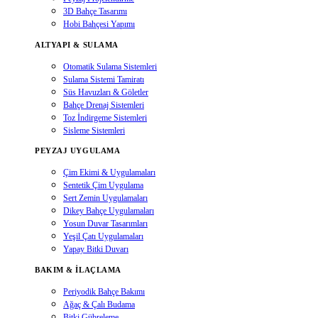
3D Bahçe Tasarımı
Hobi Bahçesi Yapımı
ALTYAPI & SULAMA
Otomatik Sulama Sistemleri
Sulama Sistemi Tamiratı
Süs Havuzları & Göletler
Bahçe Drenaj Sistemleri
Toz İndirgeme Sistemleri
Sisleme Sistemleri
PEYZAJ UYGULAMA
Çim Ekimi & Uygulamaları
Sentetik Çim Uygulama
Sert Zemin Uygulamaları
Dikey Bahçe Uygulamaları
Yosun Duvar Tasarımları
Yeşil Çatı Uygulamaları
Yapay Bitki Duvarı
BAKIM & İLAÇLAMA
Periyodik Bahçe Bakımı
Ağaç & Çalı Budama
Bitki Gübreleme