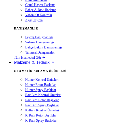
Genel Haşere İlaçlama
Bahçe & Bitki İlaçlama
Yabani Ot Kontrolü
Ağaç Taşıma
DANIŞMANLIK
Peyzaj Danışmanlığı
Sulama Danışmanlığı
Bahçe Bakım Danışmanlığı
Tarımsal Danışmanlık
Tüm Hizmetleri Gör
Malzeme & Tedarik
OTOMATIK SULAMA ÜRÜNLERI
Hunter Kontrol Üniteleri
Hunter Rotor Başlıklar
Hunter Sprey Başlıklar
RainBird Kontrol Üniteleri
RainBird Rotor Başlıklar
RainBird Sprey Başlıklar
K-Rain Kontrol Üniteleri
K-Rain Rotor Başlıklar
K-Rain Sprey Başlıklar