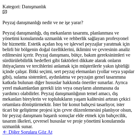
Kategori:
Danışmanlık
Peyzaj danışmanlığı nedir ve ne işe yarar?
Peyzaj danışmanlığı, dış mekanların tasarımı, planlanması ve
yönetimi konularında uzmanlık ve rehberlik sağlayan profesyonel
bir hizmettir. Estetik açıdan hoş ve işlevsel peyzajlar yaratmak için
belirli bir bölgenin doğal özelliklerini, iklimini ve çevresinin analiz
edilmesini içerir. Peyzaj danışmanı, bütçe, bakım gereksinimleri ve
sürdürülebilirlik hedefleri gibi faktörleri dikkate alarak onların
ihtiyaçlarını ve tercihlerini anlamak için müşterilerle yakın işbirliği
içinde çalışır. Bitki seçimi, sert peyzaj elemanları (yollar veya yapılar
gibi), sulama sistemleri, aydınlatma ve peyzajın genel tasarımına
katkıda bulunan diğer hususlar hakkında öneriler sunarlar. Ayrıca
yerel makamlardan gerekli izin veya onayların alınmasına da
yardımcı olabilirler. Peyzaj danışmanlığının temel amacı, dış
mekanları bireylerin ve toplulukların yaşam kalitesini artıran çekici
ortamlara dönüştürmektir. İster bir konut bahçesi tasarlıyor, ister
ticari bir geliştirme projesi için çevre düzenlemesini planlıyor olsun,
bir peyzaj danışmanı başarılı sonuçlar elde etmek için bahçecilik,
tasarım ilkeleri, çevresel hususlar ve proje yönetimi konularında
uzmanlık sunar.
Diğer Sorulara Göz At