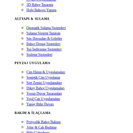
3D Bahçe Tasarımı
Hobi Bahçesi Yapımı
ALTYAPI & SULAMA
Otomatik Sulama Sistemleri
Sulama Sistemi Tamiratı
Süs Havuzları & Göletler
Bahçe Drenaj Sistemleri
Toz İndirgeme Sistemleri
Sisleme Sistemleri
PEYZAJ UYGULAMA
Çim Ekimi & Uygulamaları
Sentetik Çim Uygulama
Sert Zemin Uygulamaları
Dikey Bahçe Uygulamaları
Yosun Duvar Tasarımları
Yeşil Çatı Uygulamaları
Yapay Bitki Duvarı
BAKIM & İLAÇLAMA
Periyodik Bahçe Bakımı
Ağaç & Çalı Budama
Bitki Gübreleme