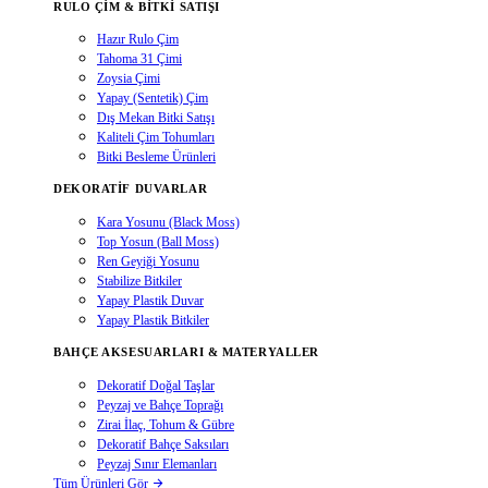
RULO ÇIM & BITKI SATIŞI
Hazır Rulo Çim
Tahoma 31 Çimi
Zoysia Çimi
Yapay (Sentetik) Çim
Dış Mekan Bitki Satışı
Kaliteli Çim Tohumları
Bitki Besleme Ürünleri
DEKORATIF DUVARLAR
Kara Yosunu (Black Moss)
Top Yosun (Ball Moss)
Ren Geyiği Yosunu
Stabilize Bitkiler
Yapay Plastik Duvar
Yapay Plastik Bitkiler
BAHÇE AKSESUARLARI & MATERYALLER
Dekoratif Doğal Taşlar
Peyzaj ve Bahçe Toprağı
Zirai İlaç, Tohum & Gübre
Dekoratif Bahçe Saksıları
Peyzaj Sınır Elemanları
Tüm Ürünleri Gör