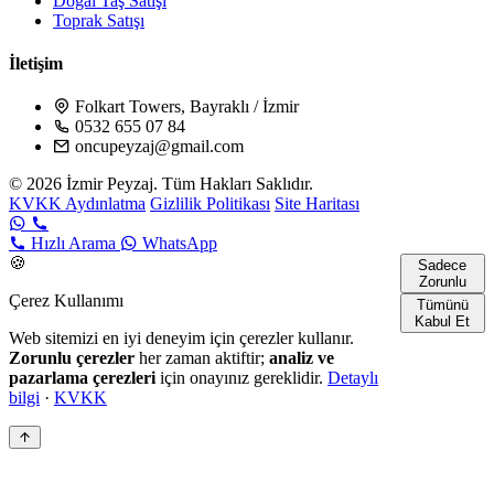
Doğal Taş Satışı
Toprak Satışı
İletişim
Folkart Towers, Bayraklı / İzmir
0532 655 07 84
oncupeyzaj@gmail.com
© 2026 İzmir Peyzaj. Tüm Hakları Saklıdır.
KVKK Aydınlatma
Gizlilik Politikası
Site Haritası
Hızlı Arama
WhatsApp
🍪
Sadece
Zorunlu
Çerez Kullanımı
Tümünü
Kabul Et
Web sitemizi en iyi deneyim için çerezler kullanır.
Zorunlu çerezler
her zaman aktiftir;
analiz ve
pazarlama çerezleri
için onayınız gereklidir.
Detaylı
bilgi
·
KVKK