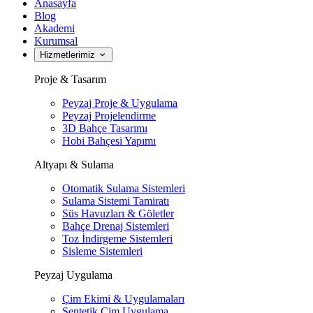
Anasayfa
Blog
Akademi
Kurumsal
Hizmetlerimiz
Proje & Tasarım
Peyzaj Proje & Uygulama
Peyzaj Projelendirme
3D Bahçe Tasarımı
Hobi Bahçesi Yapımı
Altyapı & Sulama
Otomatik Sulama Sistemleri
Sulama Sistemi Tamiratı
Süs Havuzları & Göletler
Bahçe Drenaj Sistemleri
Toz İndirgeme Sistemleri
Sisleme Sistemleri
Peyzaj Uygulama
Çim Ekimi & Uygulamaları
Sentetik Çim Uygulama