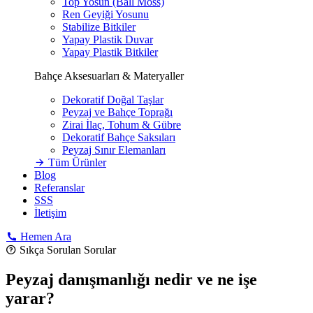
Top Yosun (Ball Moss)
Ren Geyiği Yosunu
Stabilize Bitkiler
Yapay Plastik Duvar
Yapay Plastik Bitkiler
Bahçe Aksesuarları & Materyaller
Dekoratif Doğal Taşlar
Peyzaj ve Bahçe Toprağı
Zirai İlaç, Tohum & Gübre
Dekoratif Bahçe Saksıları
Peyzaj Sınır Elemanları
Tüm Ürünler
Blog
Referanslar
SSS
İletişim
Hemen Ara
Sıkça Sorulan Sorular
Peyzaj danışmanlığı nedir ve ne işe
yarar?