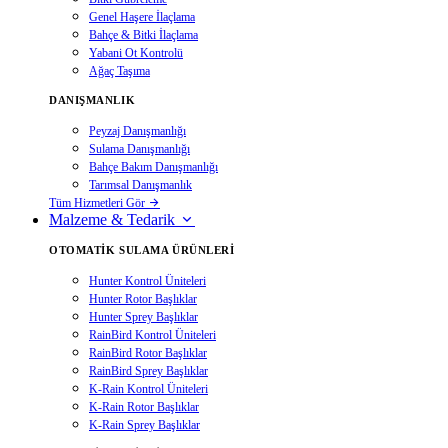
Genel Haşere İlaçlama
Bahçe & Bitki İlaçlama
Yabani Ot Kontrolü
Ağaç Taşıma
DANIŞMANLIK
Peyzaj Danışmanlığı
Sulama Danışmanlığı
Bahçe Bakım Danışmanlığı
Tarımsal Danışmanlık
Tüm Hizmetleri Gör
Malzeme & Tedarik
OTOMATIK SULAMA ÜRÜNLERI
Hunter Kontrol Üniteleri
Hunter Rotor Başlıklar
Hunter Sprey Başlıklar
RainBird Kontrol Üniteleri
RainBird Rotor Başlıklar
RainBird Sprey Başlıklar
K-Rain Kontrol Üniteleri
K-Rain Rotor Başlıklar
K-Rain Sprey Başlıklar