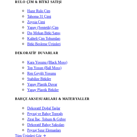
RULO ÇIM & BITKI SATIŞI
Hazır Rulo Çim
Tahoma 31 Çimi
Zoysia Çimi
Yapay (Sentetik) Çim
Dış Mekan Bitki Satışı
Kaliteli Çim Tohumları
Bitki Besleme Ürünleri
DEKORATIF DUVARLAR
Kara Yosunu (Black Moss)
Top Yosun (Ball Moss)
Ren Geyiği Yosunu
Stabilize Bitkiler
Yapay Plastik Duvar
Yapay Plastik Bitkiler
BAHÇE AKSESUARLARI & MATERYALLER
Dekoratif Doğal Taşlar
Peyzaj ve Bahçe Toprağı
Zirai İlaç, Tohum & Gübre
Dekoratif Bahçe Saksıları
Peyzaj Sınır Elemanları
Tüm Ürünleri Gör