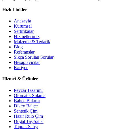
Hızlı Linkler
Anasayfa
Kurumsal
Sertifikalar
Hizmetlerimiz
Malzeme & Tedarik
Blog
Referanslar
Sıkça Sorulan Sorular
Hesaplayıcılar
Kariyer
Hizmet & Ürünler
Peyzaj Tasarımı
Otomatik Sulama
Bahçe Bakımı
Dikey Bahçe
Sentetik Çim
Hazır Rulo Çim
Doğal Taş Satışı
Toprak Satışı