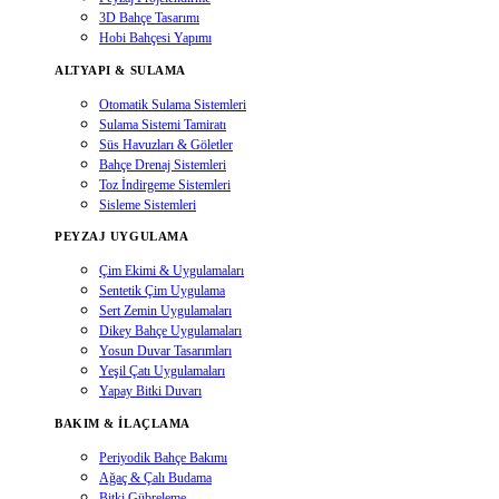
3D Bahçe Tasarımı
Hobi Bahçesi Yapımı
ALTYAPI & SULAMA
Otomatik Sulama Sistemleri
Sulama Sistemi Tamiratı
Süs Havuzları & Göletler
Bahçe Drenaj Sistemleri
Toz İndirgeme Sistemleri
Sisleme Sistemleri
PEYZAJ UYGULAMA
Çim Ekimi & Uygulamaları
Sentetik Çim Uygulama
Sert Zemin Uygulamaları
Dikey Bahçe Uygulamaları
Yosun Duvar Tasarımları
Yeşil Çatı Uygulamaları
Yapay Bitki Duvarı
BAKIM & İLAÇLAMA
Periyodik Bahçe Bakımı
Ağaç & Çalı Budama
Bitki Gübreleme