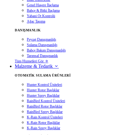
Genel Haşere İlaçlama
Bahçe & Bitki İlaçlama
Yabani Ot Kontrolü
Ağaç Taşıma
DANIŞMANLIK
Peyzaj Danışmanlığı
Sulama Danışmanlığı
Bahçe Bakım Danışmanlığı
Tarımsal Danışmanlık
Tüm Hizmetleri Gör
Malzeme & Tedarik
OTOMATIK SULAMA ÜRÜNLERI
Hunter Kontrol Üniteleri
Hunter Rotor Başlıklar
Hunter Sprey Başlıklar
RainBird Kontrol Üniteleri
RainBird Rotor Başlıklar
RainBird Sprey Başlıklar
K-Rain Kontrol Üniteleri
K-Rain Rotor Başlıklar
K-Rain Sprey Başlıklar