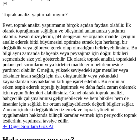
Toprak analizi yaptırmalı mıyım?
Evet, toprak analizi yaptırmanın birçok açıdan faydası olabilir. İlk
olarak toprağınızın sağlığını ve bileşimini anlamanıza yardımcı
olabilir. Besin düzeylerini, pH dengesini ve organik madde içeriğini
analiz ederek bitki büyümesini optimize etmek için herhangi bir
değişiklik veya gübreye gerek olup olmadığını belirleyebilirsiniz. Bu
bilgi aynı zamanda bahçeniz veya peyzajınız için doğru bitkileri
seçmenizde size yol gösterebilir. Ek olarak toprak analizi, topraktaki
potansiyel sorunların veya kirletici maddelerin belirlenmesine
yardımcı olabilir. Örneğin, yüksek seviyedeki ağır metaller veya
toksinler insan sağlığı için risk oluşturabilir veya yakındaki
kaynaklardan kaynaklanan kirliliğe işaret edebilir. Bu sorunları
erken tespit ederek toprağı iyileştirmek ve daha fazla zararı önlemek
için uygun önlemleri alabilirsiniz. Genel olarak toprak analizi,
bahçecilik çalışmalarınızı geliştirebilecek ve hem bitkiler hem de
insanlar için sağlıklı bir ortam sağlayabilecek değerli bilgiler sağlar.
Zaman içindeki değişiklikleri izlemek ve toprak yönetimi
uygulamaları hakkında bilinçli kararlar vermek için periyodik toprak
testlerinin yapılması tavsiye edilir.
Diğer Sorulara Göz At
Hala sorunuz mu var?