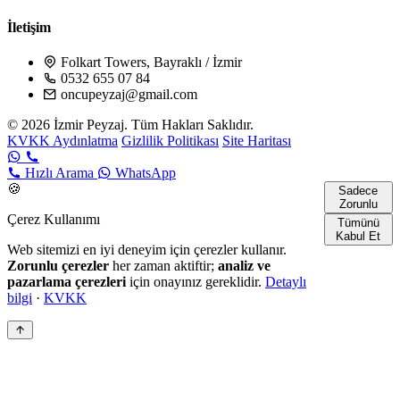
İletişim
Folkart Towers, Bayraklı / İzmir
0532 655 07 84
oncupeyzaj@gmail.com
© 2026 İzmir Peyzaj. Tüm Hakları Saklıdır.
KVKK Aydınlatma
Gizlilik Politikası
Site Haritası
Hızlı Arama
WhatsApp
🍪
Sadece
Zorunlu
Çerez Kullanımı
Tümünü
Kabul Et
Web sitemizi en iyi deneyim için çerezler kullanır.
Zorunlu çerezler
her zaman aktiftir;
analiz ve
pazarlama çerezleri
için onayınız gereklidir.
Detaylı
bilgi
·
KVKK