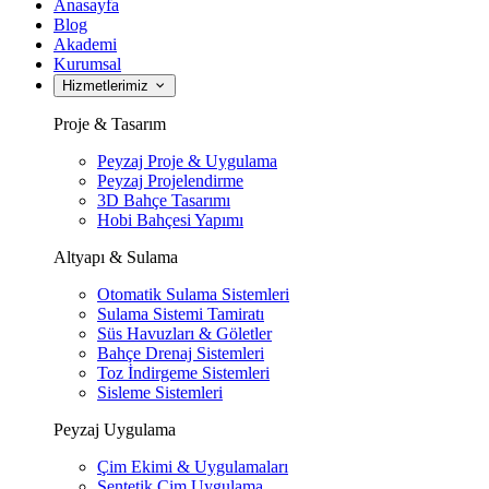
Anasayfa
Blog
Akademi
Kurumsal
Hizmetlerimiz
Proje & Tasarım
Peyzaj Proje & Uygulama
Peyzaj Projelendirme
3D Bahçe Tasarımı
Hobi Bahçesi Yapımı
Altyapı & Sulama
Otomatik Sulama Sistemleri
Sulama Sistemi Tamiratı
Süs Havuzları & Göletler
Bahçe Drenaj Sistemleri
Toz İndirgeme Sistemleri
Sisleme Sistemleri
Peyzaj Uygulama
Çim Ekimi & Uygulamaları
Sentetik Çim Uygulama