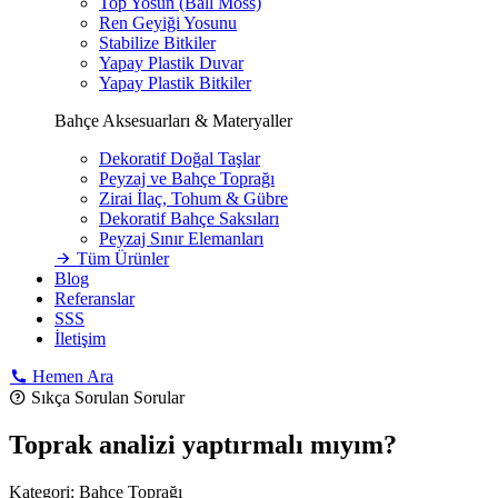
Top Yosun (Ball Moss)
Ren Geyiği Yosunu
Stabilize Bitkiler
Yapay Plastik Duvar
Yapay Plastik Bitkiler
Bahçe Aksesuarları & Materyaller
Dekoratif Doğal Taşlar
Peyzaj ve Bahçe Toprağı
Zirai İlaç, Tohum & Gübre
Dekoratif Bahçe Saksıları
Peyzaj Sınır Elemanları
Tüm Ürünler
Blog
Referanslar
SSS
İletişim
Hemen Ara
Sıkça Sorulan Sorular
Toprak analizi yaptırmalı mıyım?
Kategori:
Bahçe Toprağı