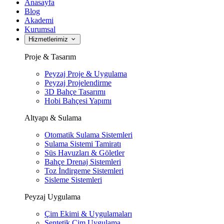
Anasayfa
Blog
Akademi
Kurumsal
Hizmetlerimiz
Proje & Tasarım
Peyzaj Proje & Uygulama
Peyzaj Projelendirme
3D Bahçe Tasarımı
Hobi Bahçesi Yapımı
Altyapı & Sulama
Otomatik Sulama Sistemleri
Sulama Sistemi Tamiratı
Süs Havuzları & Göletler
Bahçe Drenaj Sistemleri
Toz İndirgeme Sistemleri
Sisleme Sistemleri
Peyzaj Uygulama
Çim Ekimi & Uygulamaları
Sentetik Çim Uygulama