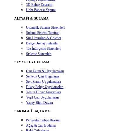
3D Bahçe Tasarımı
Hobi Bahçesi Yapımı
ALTYAPI & SULAMA
Otomatik Sulama Sistemleri
Sulama Sistemi Tamiratı
Süs Havuzları & Göletler
Bahçe Drenaj Sistemleri
Toz İndirgeme Sistemleri
Sisleme Sistemleri
PEYZAJ UYGULAMA
Çim Ekimi & Uygulamaları
Sentetik Çim Uygulama
Sert Zemin Uygulamaları
Dikey Bahçe Uygulamaları
Yosun Duvar Tasarımları
Yeşil Çatı Uygulamaları
Yapay Bitki Duvarı
BAKIM & İLAÇLAMA
Periyodik Bahçe Bakımı
Ağaç & Çalı Budama
Bitki Gübreleme