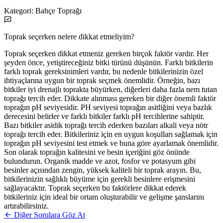
Kategori:
Bahçe Toprağı
Toprak seçerken nelere dikkat etmeliyim?
Toprak seçerken dikkat etmeniz gereken birçok faktör vardır. Her
şeyden önce, yetiştireceğiniz bitki türünü düşünün. Farklı bitkilerin
farklı toprak gereksinimleri vardır, bu nedenle bitkilerinizin özel
ihtiyaçlarına uygun bir toprak seçmek önemlidir. Örneğin, bazı
bitkiler iyi drenajlı toprakta büyürken, diğerleri daha fazla nem tutan
toprağı tercih eder. Dikkate alınması gereken bir diğer önemli faktör
toprağın pH seviyesidir. PH seviyesi toprağın asitliğini veya bazlık
derecesini belirler ve farklı bitkiler farklı pH tercihlerine sahiptir.
Bazı bitkiler asidik toprağı tercih ederken bazıları alkali veya nötr
toprağı tercih eder. Bitkileriniz için en uygun koşulları sağlamak için
toprağın pH seviyesini test etmek ve buna göre ayarlamak önemlidir.
Son olarak toprağın kalitesini ve besin içeriğini göz önünde
bulundurun. Organik madde ve azot, fosfor ve potasyum gibi
besinler açısından zengin, yüksek kaliteli bir toprak arayın. Bu,
bitkilerinizin sağlıklı büyüme için gerekli besinlere erişmesini
sağlayacaktır. Toprak seçerken bu faktörlere dikkat ederek
bitkileriniz için ideal bir ortam oluşturabilir ve gelişme şanslarını
artırabilirsiniz.
Diğer Sorulara Göz At