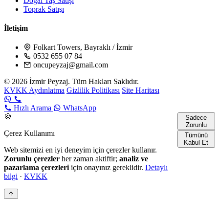
Doğal Taş Satışı
Toprak Satışı
İletişim
Folkart Towers, Bayraklı / İzmir
0532 655 07 84
oncupeyzaj@gmail.com
© 2026 İzmir Peyzaj. Tüm Hakları Saklıdır.
KVKK Aydınlatma
Gizlilik Politikası
Site Haritası
Hızlı Arama
WhatsApp
🍪
Sadece
Zorunlu
Çerez Kullanımı
Tümünü
Kabul Et
Web sitemizi en iyi deneyim için çerezler kullanır.
Zorunlu çerezler
her zaman aktiftir;
analiz ve
pazarlama çerezleri
için onayınız gereklidir.
Detaylı
bilgi
·
KVKK