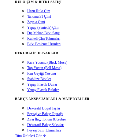
RULO ÇIM & BITKI SATIŞI
Hazır Rulo Çim
Tahoma 31 Çimi
Zoysia Çimi
Yapay (Sentetik) Çim
Dış Mekan Bitki Satışı
Kaliteli Çim Tohumları
Bitki Besleme Ürünleri
DEKORATIF DUVARLAR
Kara Yosunu (Black Moss)
Top Yosun (Ball Moss)
Ren Geyiği Yosunu
Stabilize Bitkiler
Yapay Plastik Duvar
Yapay Plastik Bitkiler
BAHÇE AKSESUARLARI & MATERYALLER
Dekoratif Doğal Taşlar
Peyzaj ve Bahçe Toprağı
Zirai İlaç, Tohum & Gübre
Dekoratif Bahçe Saksıları
Peyzaj Sınır Elemanları
Tüm Ürünleri Gör