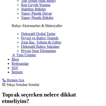
Top Yosun (Ball Moss)
Ren Geyiği Yosunu
Stabilize Bitkiler
Yapay Plastik Duvar
Yapay Plastik Bitkiler
Bahçe Aksesuarları & Materyaller
Dekoratif Doğal Taşlar
Peyzaj ve Bahçe Toprağı
Zirai İlaç, Tohum & Gübre
Dekoratif Bahçe Saksıları
Peyzaj Sınır Elemanları
Tüm Ürünler
Blog
Referanslar
SSS
İletişim
Hemen Ara
Sıkça Sorulan Sorular
Toprak seçerken nelere dikkat
etmeliyim?