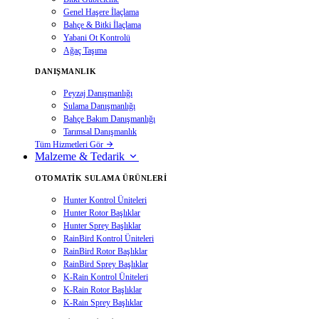
Genel Haşere İlaçlama
Bahçe & Bitki İlaçlama
Yabani Ot Kontrolü
Ağaç Taşıma
DANIŞMANLIK
Peyzaj Danışmanlığı
Sulama Danışmanlığı
Bahçe Bakım Danışmanlığı
Tarımsal Danışmanlık
Tüm Hizmetleri Gör
Malzeme & Tedarik
OTOMATIK SULAMA ÜRÜNLERI
Hunter Kontrol Üniteleri
Hunter Rotor Başlıklar
Hunter Sprey Başlıklar
RainBird Kontrol Üniteleri
RainBird Rotor Başlıklar
RainBird Sprey Başlıklar
K-Rain Kontrol Üniteleri
K-Rain Rotor Başlıklar
K-Rain Sprey Başlıklar