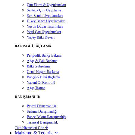
Çim Ekimi & Uygulamaları
Sentetik Çim Uygulama
Sert Zemin Uygulamaları
Dikey Bahçe Uygulamaları
Yosun Duvar Tasarımları
Yeşil Çatı Uygulamaları
Yapay Bitki Duvarı
BAKIM & İLAÇLAMA
Periyodik Bahçe Bakımı
Ağaç & Çalı Budama
Bitki Gübreleme
Genel Haşere İlaçlama
Bahçe & Bitki İlaçlama
Yabani Ot Kontrolü
Ağaç Taşıma
DANIŞMANLIK
Peyzaj Danışmanlığı
Sulama Danışmanlığı
Bahçe Bakım Danışmanlığı
Tarımsal Danışmanlık
Tüm Hizmetleri Gör
Malzeme & Tedarik