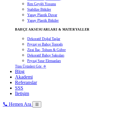
Ren Geyiği Yosunu
Stabilize Bitkiler
Yapay Plastik Duvar
Yapay Plastik Bitkiler
BAHÇE AKSESUARLARI & MATERYALLER
Dekoratif Doğal Taşlar
Peyzaj ve Bahçe Toprağı
Zirai İlaç, Tohum & Gübre
Dekoratif Bahçe Saksıları
Peyzaj Sınır Elemanları
Tüm Ürünleri Gör
Blog
Akademi
Referanslar
SSS
İletişim
Hemen Ara