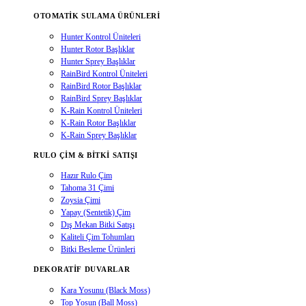
OTOMATIK SULAMA ÜRÜNLERI
Hunter Kontrol Üniteleri
Hunter Rotor Başlıklar
Hunter Sprey Başlıklar
RainBird Kontrol Üniteleri
RainBird Rotor Başlıklar
RainBird Sprey Başlıklar
K-Rain Kontrol Üniteleri
K-Rain Rotor Başlıklar
K-Rain Sprey Başlıklar
RULO ÇIM & BITKI SATIŞI
Hazır Rulo Çim
Tahoma 31 Çimi
Zoysia Çimi
Yapay (Sentetik) Çim
Dış Mekan Bitki Satışı
Kaliteli Çim Tohumları
Bitki Besleme Ürünleri
DEKORATIF DUVARLAR
Kara Yosunu (Black Moss)
Top Yosun (Ball Moss)