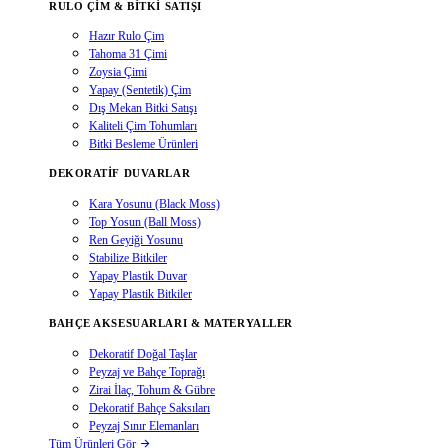
RULO ÇIM & BITKI SATIŞI
Hazır Rulo Çim
Tahoma 31 Çimi
Zoysia Çimi
Yapay (Sentetik) Çim
Dış Mekan Bitki Satışı
Kaliteli Çim Tohumları
Bitki Besleme Ürünleri
DEKORATIF DUVARLAR
Kara Yosunu (Black Moss)
Top Yosun (Ball Moss)
Ren Geyiği Yosunu
Stabilize Bitkiler
Yapay Plastik Duvar
Yapay Plastik Bitkiler
BAHÇE AKSESUARLARI & MATERYALLER
Dekoratif Doğal Taşlar
Peyzaj ve Bahçe Toprağı
Zirai İlaç, Tohum & Gübre
Dekoratif Bahçe Saksıları
Peyzaj Sınır Elemanları
Tüm Ürünleri Gör