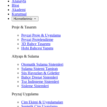
Anasayfa
Blog
Akademi
Kurumsal
Hizmetlerimiz
Proje & Tasarım
Peyzaj Proje & Uygulama
Peyzaj Projelendirme
3D Bahçe Tasarımı
Hobi Bahçesi Yapımı
Altyapı & Sulama
Otomatik Sulama Sistemleri
Sulama Sistemi Tamiratı
Süs Havuzları & Göletler
Bahçe Drenaj Sistemleri
Toz İndirgeme Sistemleri
Sisleme Sistemleri
Peyzaj Uygulama
Çim Ekimi & Uygulamaları
Sentetik Çim Uygulama