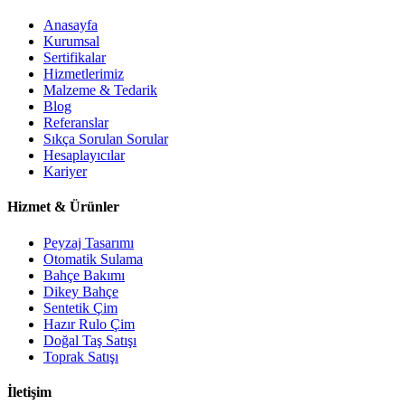
Anasayfa
Kurumsal
Sertifikalar
Hizmetlerimiz
Malzeme & Tedarik
Blog
Referanslar
Sıkça Sorulan Sorular
Hesaplayıcılar
Kariyer
Hizmet & Ürünler
Peyzaj Tasarımı
Otomatik Sulama
Bahçe Bakımı
Dikey Bahçe
Sentetik Çim
Hazır Rulo Çim
Doğal Taş Satışı
Toprak Satışı
İletişim