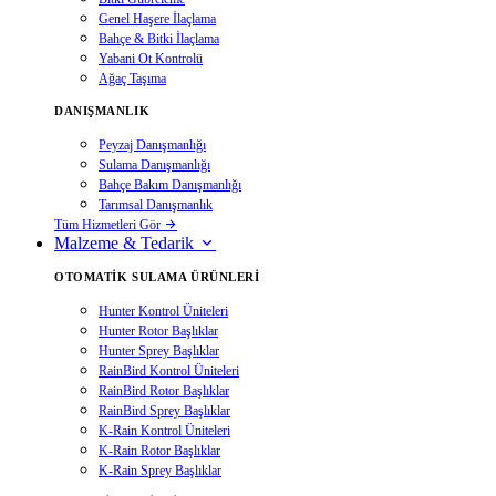
Genel Haşere İlaçlama
Bahçe & Bitki İlaçlama
Yabani Ot Kontrolü
Ağaç Taşıma
DANIŞMANLIK
Peyzaj Danışmanlığı
Sulama Danışmanlığı
Bahçe Bakım Danışmanlığı
Tarımsal Danışmanlık
Tüm Hizmetleri Gör
Malzeme & Tedarik
OTOMATIK SULAMA ÜRÜNLERI
Hunter Kontrol Üniteleri
Hunter Rotor Başlıklar
Hunter Sprey Başlıklar
RainBird Kontrol Üniteleri
RainBird Rotor Başlıklar
RainBird Sprey Başlıklar
K-Rain Kontrol Üniteleri
K-Rain Rotor Başlıklar
K-Rain Sprey Başlıklar