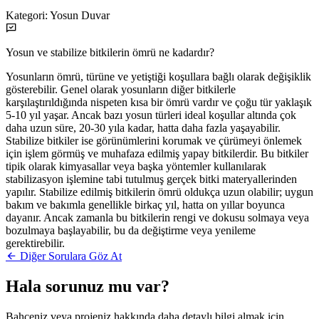
Kategori:
Yosun Duvar
Yosun ve stabilize bitkilerin ömrü ne kadardır?
Yosunların ömrü, türüne ve yetiştiği koşullara bağlı olarak değişiklik
gösterebilir. Genel olarak yosunların diğer bitkilerle
karşılaştırıldığında nispeten kısa bir ömrü vardır ve çoğu tür yaklaşık
5-10 yıl yaşar. Ancak bazı yosun türleri ideal koşullar altında çok
daha uzun süre, 20-30 yıla kadar, hatta daha fazla yaşayabilir.
Stabilize bitkiler ise görünümlerini korumak ve çürümeyi önlemek
için işlem görmüş ve muhafaza edilmiş yapay bitkilerdir. Bu bitkiler
tipik olarak kimyasallar veya başka yöntemler kullanılarak
stabilizasyon işlemine tabi tutulmuş gerçek bitki materyallerinden
yapılır. Stabilize edilmiş bitkilerin ömrü oldukça uzun olabilir; uygun
bakım ve bakımla genellikle birkaç yıl, hatta on yıllar boyunca
dayanır. Ancak zamanla bu bitkilerin rengi ve dokusu solmaya veya
bozulmaya başlayabilir, bu da değiştirme veya yenileme
gerektirebilir.
Diğer Sorulara Göz At
Hala sorunuz mu var?
Bahçeniz veya projeniz hakkında daha detaylı bilgi almak için