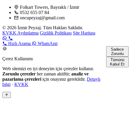
Folkart Towers, Bayraklı / İzmir
0532 655 07 84
oncupeyzaj@gmail.com
© 2026 İzmir Peyzaj. Tüm Hakları Saklıdır.
KVKK Aydınlatma
Gizlilik Politikası
Site Haritası
Hızlı Arama
WhatsApp
🍪
Sadece
Zorunlu
Çerez Kullanımı
Tümünü
Kabul Et
Web sitemizi en iyi deneyim için çerezler kullanır.
Zorunlu çerezler
her zaman aktiftir;
analiz ve
pazarlama çerezleri
için onayınız gereklidir.
Detaylı
bilgi
·
KVKK