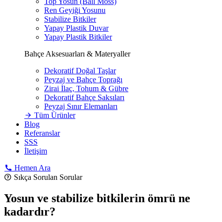
Top Yosun (Ball Moss)
Ren Geyiği Yosunu
Stabilize Bitkiler
Yapay Plastik Duvar
Yapay Plastik Bitkiler
Bahçe Aksesuarları & Materyaller
Dekoratif Doğal Taşlar
Peyzaj ve Bahçe Toprağı
Zirai İlaç, Tohum & Gübre
Dekoratif Bahçe Saksıları
Peyzaj Sınır Elemanları
Tüm Ürünler
Blog
Referanslar
SSS
İletişim
Hemen Ara
Sıkça Sorulan Sorular
Yosun ve stabilize bitkilerin ömrü ne
kadardır?