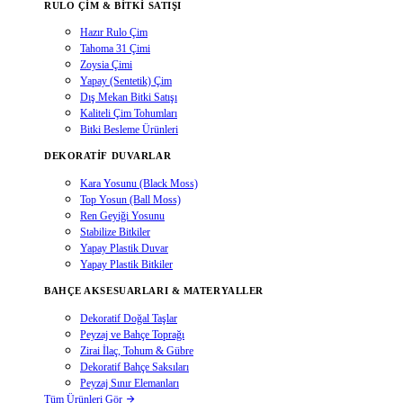
RULO ÇIM & BITKI SATIŞI
Hazır Rulo Çim
Tahoma 31 Çimi
Zoysia Çimi
Yapay (Sentetik) Çim
Dış Mekan Bitki Satışı
Kaliteli Çim Tohumları
Bitki Besleme Ürünleri
DEKORATIF DUVARLAR
Kara Yosunu (Black Moss)
Top Yosun (Ball Moss)
Ren Geyiği Yosunu
Stabilize Bitkiler
Yapay Plastik Duvar
Yapay Plastik Bitkiler
BAHÇE AKSESUARLARI & MATERYALLER
Dekoratif Doğal Taşlar
Peyzaj ve Bahçe Toprağı
Zirai İlaç, Tohum & Gübre
Dekoratif Bahçe Saksıları
Peyzaj Sınır Elemanları
Tüm Ürünleri Gör