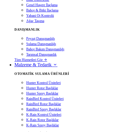
Genel Haşere İlaçlama
Bahçe & Bitki İlaçlama
Yabani Ot Kontrolü
Ağaç Taşıma
DANIŞMANLIK
Peyzaj Danışmanlığı
Sulama Danışmanlığı
Bahçe Bakım Danışmanlığı
Tarımsal Danışmanlık
Tüm Hizmetleri Gör
Malzeme & Tedarik
OTOMATIK SULAMA ÜRÜNLERI
Hunter Kontrol Üniteleri
Hunter Rotor Başlıklar
Hunter Sprey Başlıklar
RainBird Kontrol Üniteleri
RainBird Rotor Başlıklar
RainBird Sprey Başlıklar
K-Rain Kontrol Üniteleri
K-Rain Rotor Başlıklar
K-Rain Sprey Başlıklar