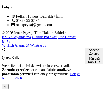
İletişim
Folkart Towers, Bayraklı / İzmir
0532 655 07 84
oncupeyzaj@gmail.com
© 2026 İzmir Peyzaj. Tüm Hakları Saklıdır.
KVKK Aydınlatma
Gizlilik Politikası
Site Haritası
Hızlı Arama
WhatsApp
🍪
Sadece
Zorunlu
Çerez Kullanımı
Tümünü
Kabul Et
Web sitemizi en iyi deneyim için çerezler kullanır.
Zorunlu çerezler
her zaman aktiftir;
analiz ve
pazarlama çerezleri
için onayınız gereklidir.
Detaylı
bilgi
·
KVKK