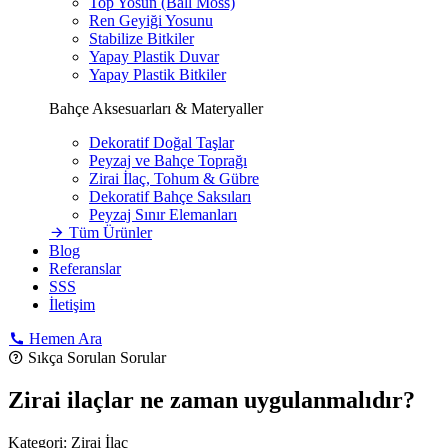
Top Yosun (Ball Moss)
Ren Geyiği Yosunu
Stabilize Bitkiler
Yapay Plastik Duvar
Yapay Plastik Bitkiler
Bahçe Aksesuarları & Materyaller
Dekoratif Doğal Taşlar
Peyzaj ve Bahçe Toprağı
Zirai İlaç, Tohum & Gübre
Dekoratif Bahçe Saksıları
Peyzaj Sınır Elemanları
Tüm Ürünler
Blog
Referanslar
SSS
İletişim
Hemen Ara
Sıkça Sorulan Sorular
Zirai ilaçlar ne zaman uygulanmalıdır?
Kategori:
Zirai İlaç