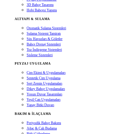
3D Bahçe Tasarımı
Hobi Bahçesi Yapımı
ALTYAPI & SULAMA
Otomatik Sulama Sistemleri
Sulama Sistemi Tamiratı
Süs Havuzları & Göletler
Bahçe Drenaj Sistemleri
Toz İndirgeme Sistemleri
Sisleme Sistemleri
PEYZAJ UYGULAMA
Çim Ekimi & Uygulamaları
Sentetik Çim Uygulama
Sert Zemin Uygulamaları
Dikey Bahçe Uygulamaları
Yosun Duvar Tasarımları
Yeşil Çatı Uygulamaları
Yapay Bitki Duvarı
BAKIM & İLAÇLAMA
Periyodik Bahçe Bakımı
Ağaç & Çalı Budama
Bitki Gübreleme