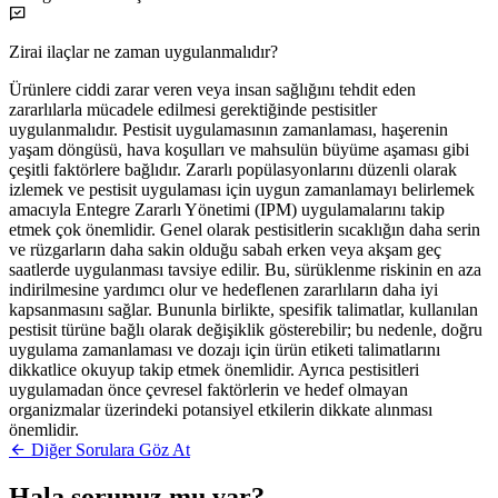
Zirai ilaçlar ne zaman uygulanmalıdır?
Ürünlere ciddi zarar veren veya insan sağlığını tehdit eden
zararlılarla mücadele edilmesi gerektiğinde pestisitler
uygulanmalıdır. Pestisit uygulamasının zamanlaması, haşerenin
yaşam döngüsü, hava koşulları ve mahsulün büyüme aşaması gibi
çeşitli faktörlere bağlıdır. Zararlı popülasyonlarını düzenli olarak
izlemek ve pestisit uygulaması için uygun zamanlamayı belirlemek
amacıyla Entegre Zararlı Yönetimi (IPM) uygulamalarını takip
etmek çok önemlidir. Genel olarak pestisitlerin sıcaklığın daha serin
ve rüzgarların daha sakin olduğu sabah erken veya akşam geç
saatlerde uygulanması tavsiye edilir. Bu, sürüklenme riskinin en aza
indirilmesine yardımcı olur ve hedeflenen zararlıların daha iyi
kapsanmasını sağlar. Bununla birlikte, spesifik talimatlar, kullanılan
pestisit türüne bağlı olarak değişiklik gösterebilir; bu nedenle, doğru
uygulama zamanlaması ve dozajı için ürün etiketi talimatlarını
dikkatlice okuyup takip etmek önemlidir. Ayrıca pestisitleri
uygulamadan önce çevresel faktörlerin ve hedef olmayan
organizmalar üzerindeki potansiyel etkilerin dikkate alınması
önemlidir.
Diğer Sorulara Göz At
Hala sorunuz mu var?