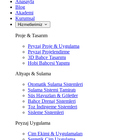
Anasayfa
Blog
Akademi
Kurumsal
Hizmetlerimiz
Proje & Tasarım
Peyzaj Proje & Uygulama
Peyzaj Projelendirme
3D Bahçe Tasarımı
Hobi Bahçesi Yapımı
Altyapı & Sulama
Otomatik Sulama Sistemleri
Sulama Sistemi Tamiratı
Süs Havuzları & Göletler
Bahçe Drenaj Sistemleri
Toz İndirgeme Sistemleri
Sisleme Sistemleri
Peyzaj Uygulama
Çim Ekimi & Uygulamaları
Sentetik Çim Uygulama