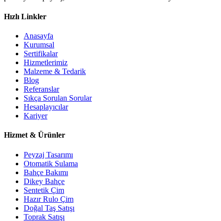
Hızlı Linkler
Anasayfa
Kurumsal
Sertifikalar
Hizmetlerimiz
Malzeme & Tedarik
Blog
Referanslar
Sıkça Sorulan Sorular
Hesaplayıcılar
Kariyer
Hizmet & Ürünler
Peyzaj Tasarımı
Otomatik Sulama
Bahçe Bakımı
Dikey Bahçe
Sentetik Çim
Hazır Rulo Çim
Doğal Taş Satışı
Toprak Satışı