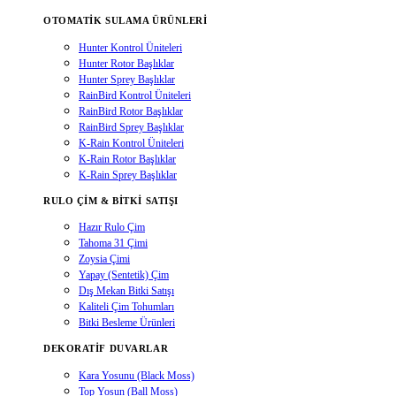
OTOMATIK SULAMA ÜRÜNLERI
Hunter Kontrol Üniteleri
Hunter Rotor Başlıklar
Hunter Sprey Başlıklar
RainBird Kontrol Üniteleri
RainBird Rotor Başlıklar
RainBird Sprey Başlıklar
K-Rain Kontrol Üniteleri
K-Rain Rotor Başlıklar
K-Rain Sprey Başlıklar
RULO ÇIM & BITKI SATIŞI
Hazır Rulo Çim
Tahoma 31 Çimi
Zoysia Çimi
Yapay (Sentetik) Çim
Dış Mekan Bitki Satışı
Kaliteli Çim Tohumları
Bitki Besleme Ürünleri
DEKORATIF DUVARLAR
Kara Yosunu (Black Moss)
Top Yosun (Ball Moss)