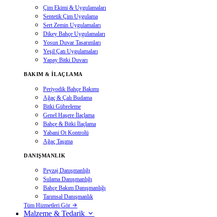
Çim Ekimi & Uygulamaları
Sentetik Çim Uygulama
Sert Zemin Uygulamaları
Dikey Bahçe Uygulamaları
Yosun Duvar Tasarımları
Yeşil Çatı Uygulamaları
Yapay Bitki Duvarı
BAKIM & İLAÇLAMA
Periyodik Bahçe Bakımı
Ağaç & Çalı Budama
Bitki Gübreleme
Genel Haşere İlaçlama
Bahçe & Bitki İlaçlama
Yabani Ot Kontrolü
Ağaç Taşıma
DANIŞMANLIK
Peyzaj Danışmanlığı
Sulama Danışmanlığı
Bahçe Bakım Danışmanlığı
Tarımsal Danışmanlık
Tüm Hizmetleri Gör
Malzeme & Tedarik