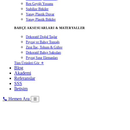
Ren Geyiği Yosunu
Stabilize Bitkiler
Yapay Plastik Duvar
Yapay Plastik Bitkiler
BAHÇE AKSESUARLARI & MATERYALLER
Dekoratif Doğal Taşlar
Peyzaj ve Bahçe Toprağı
Zirai İlaç, Tohum & Gübre
Dekoratif Bahçe Saksıları
Peyzaj Sınır Elemanları
Tüm Ürünleri Gör
Blog
Akademi
Referanslar
SSS
İletişim
Hemen Ara