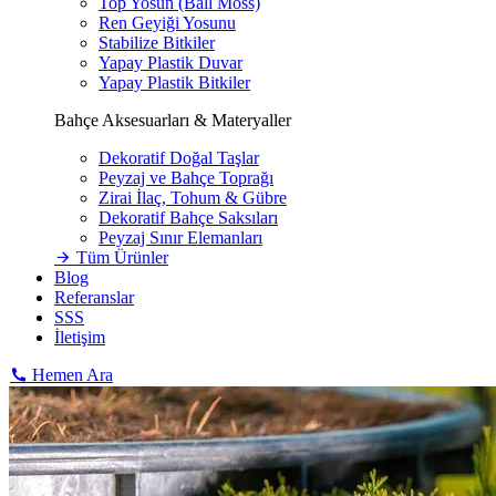
Top Yosun (Ball Moss)
Ren Geyiği Yosunu
Stabilize Bitkiler
Yapay Plastik Duvar
Yapay Plastik Bitkiler
Bahçe Aksesuarları & Materyaller
Dekoratif Doğal Taşlar
Peyzaj ve Bahçe Toprağı
Zirai İlaç, Tohum & Gübre
Dekoratif Bahçe Saksıları
Peyzaj Sınır Elemanları
Tüm Ürünler
Blog
Referanslar
SSS
İletişim
Hemen Ara