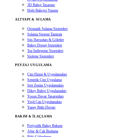
3D Bahçe Tasarımı
Hobi Bahçesi Yapımı
ALTYAPI & SULAMA
Otomatik Sulama Sistemleri
Sulama Sistemi Tamiratı
Süs Havuzları & Göletler
Bahçe Drenaj Sistemleri
Toz İndirgeme Sistemleri
Sisleme Sistemleri
PEYZAJ UYGULAMA
Çim Ekimi & Uygulamaları
Sentetik Çim Uygulama
Sert Zemin Uygulamaları
Dikey Bahçe Uygulamaları
Yosun Duvar Tasarımları
Yeşil Çatı Uygulamaları
Yapay Bitki Duvarı
BAKIM & İLAÇLAMA
Periyodik Bahçe Bakımı
Ağaç & Çalı Budama
Bitki Gübreleme