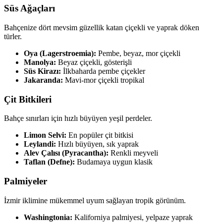
Süs Ağaçları
Bahçenize dört mevsim güzellik katan çiçekli ve yaprak döken
türler.
Oya (Lagerstroemia):
Pembe, beyaz, mor çiçekli
Manolya:
Beyaz çiçekli, gösterişli
Süs Kirazı:
İlkbaharda pembe çiçekler
Jakaranda:
Mavi-mor çiçekli tropikal
Çit Bitkileri
Bahçe sınırları için hızlı büyüyen yeşil perdeler.
Limon Selvi:
En popüler çit bitkisi
Leylandi:
Hızlı büyüyen, sık yaprak
Alev Çalısı (Pyracantha):
Renkli meyveli
Taflan (Defne):
Budamaya uygun klasik
Palmiyeler
İzmir iklimine mükemmel uyum sağlayan tropik görünüm.
Washingtonia:
Kaliforniya palmiyesi, yelpaze yaprak