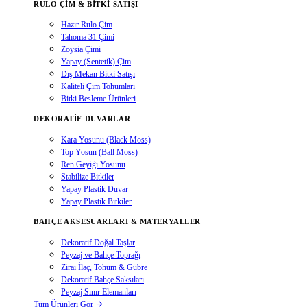
RULO ÇIM & BITKI SATIŞI
Hazır Rulo Çim
Tahoma 31 Çimi
Zoysia Çimi
Yapay (Sentetik) Çim
Dış Mekan Bitki Satışı
Kaliteli Çim Tohumları
Bitki Besleme Ürünleri
DEKORATIF DUVARLAR
Kara Yosunu (Black Moss)
Top Yosun (Ball Moss)
Ren Geyiği Yosunu
Stabilize Bitkiler
Yapay Plastik Duvar
Yapay Plastik Bitkiler
BAHÇE AKSESUARLARI & MATERYALLER
Dekoratif Doğal Taşlar
Peyzaj ve Bahçe Toprağı
Zirai İlaç, Tohum & Gübre
Dekoratif Bahçe Saksıları
Peyzaj Sınır Elemanları
Tüm Ürünleri Gör