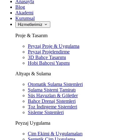
Anasayfa
Blog
Akademi
Kurumsal
Hizmetlerimiz
Proje & Tasarım
Peyzaj Proje & Uygulama
Peyzaj Projelendirme
3D Bahçe Tasarımı
Hobi Bahçesi Yapımı
Altyapı & Sulama
Otomatik Sulama Sistemleri
Sulama Sistemi Tamiratı
Süs Havuzları & Göletler
Bahçe Drenaj Sistemleri
Toz İndirgeme Sistemleri
Sisleme Sistemleri
Peyzaj Uygulama
Çim Ekimi & Uygulamaları
Sentetik Çim Uygulama