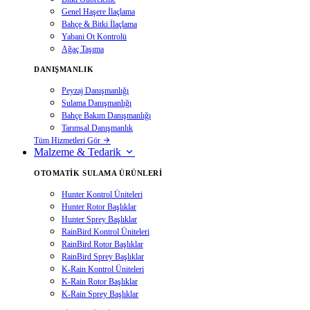
Genel Haşere İlaçlama
Bahçe & Bitki İlaçlama
Yabani Ot Kontrolü
Ağaç Taşıma
DANIŞMANLIK
Peyzaj Danışmanlığı
Sulama Danışmanlığı
Bahçe Bakım Danışmanlığı
Tarımsal Danışmanlık
Tüm Hizmetleri Gör
Malzeme & Tedarik
OTOMATIK SULAMA ÜRÜNLERI
Hunter Kontrol Üniteleri
Hunter Rotor Başlıklar
Hunter Sprey Başlıklar
RainBird Kontrol Üniteleri
RainBird Rotor Başlıklar
RainBird Sprey Başlıklar
K-Rain Kontrol Üniteleri
K-Rain Rotor Başlıklar
K-Rain Sprey Başlıklar