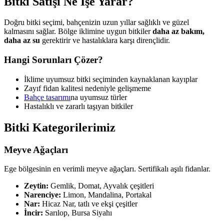
Bitki Satışı Ne İşe Yarar?
Doğru bitki seçimi, bahçenizin uzun yıllar sağlıklı ve güzel
kalmasını sağlar. Bölge iklimine uygun bitkiler
daha az bakım,
daha az su
gerektirir ve hastalıklara karşı dirençlidir.
Hangi Sorunları Çözer?
İklime uyumsuz bitki seçiminden kaynaklanan kayıplar
Zayıf fidan kalitesi nedeniyle gelişmeme
Bahçe tasarımı
na uyumsuz türler
Hastalıklı ve zararlı taşıyan bitkiler
Bitki Kategorilerimiz
Meyve Ağaçları
Ege bölgesinin en verimli meyve ağaçları. Sertifikalı aşılı fidanlar.
Zeytin:
Gemlik, Domat, Ayvalık çeşitleri
Narenciye:
Limon, Mandalina, Portakal
Nar:
Hicaz Nar, tatlı ve ekşi çeşitler
İncir:
Sarılop, Bursa Siyahı