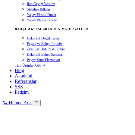
Ren Geyiği Yosunu
Stabilize Bitkiler
Yapay Plastik Duvar
Yapay Plastik Bitkiler
BAHÇE AKSESUARLARI & MATERYALLER
Dekoratif Doğal Taşlar
Peyzaj ve Bahçe Toprağı
Zirai İlaç, Tohum & Gübre
Dekoratif Bahçe Saksıları
Peyzaj Sınır Elemanları
Tüm Ürünleri Gör
Blog
Akademi
Referanslar
SSS
İletişim
Hemen Ara