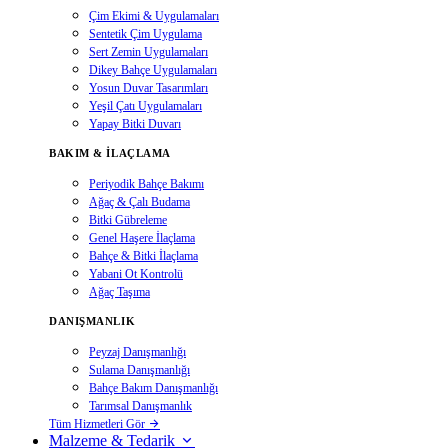
Çim Ekimi & Uygulamaları
Sentetik Çim Uygulama
Sert Zemin Uygulamaları
Dikey Bahçe Uygulamaları
Yosun Duvar Tasarımları
Yeşil Çatı Uygulamaları
Yapay Bitki Duvarı
BAKIM & İLAÇLAMA
Periyodik Bahçe Bakımı
Ağaç & Çalı Budama
Bitki Gübreleme
Genel Haşere İlaçlama
Bahçe & Bitki İlaçlama
Yabani Ot Kontrolü
Ağaç Taşıma
DANIŞMANLIK
Peyzaj Danışmanlığı
Sulama Danışmanlığı
Bahçe Bakım Danışmanlığı
Tarımsal Danışmanlık
Tüm Hizmetleri Gör
Malzeme & Tedarik