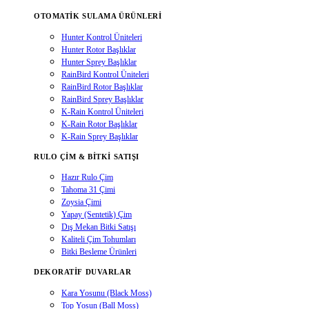
OTOMATIK SULAMA ÜRÜNLERI
Hunter Kontrol Üniteleri
Hunter Rotor Başlıklar
Hunter Sprey Başlıklar
RainBird Kontrol Üniteleri
RainBird Rotor Başlıklar
RainBird Sprey Başlıklar
K-Rain Kontrol Üniteleri
K-Rain Rotor Başlıklar
K-Rain Sprey Başlıklar
RULO ÇIM & BITKI SATIŞI
Hazır Rulo Çim
Tahoma 31 Çimi
Zoysia Çimi
Yapay (Sentetik) Çim
Dış Mekan Bitki Satışı
Kaliteli Çim Tohumları
Bitki Besleme Ürünleri
DEKORATIF DUVARLAR
Kara Yosunu (Black Moss)
Top Yosun (Ball Moss)