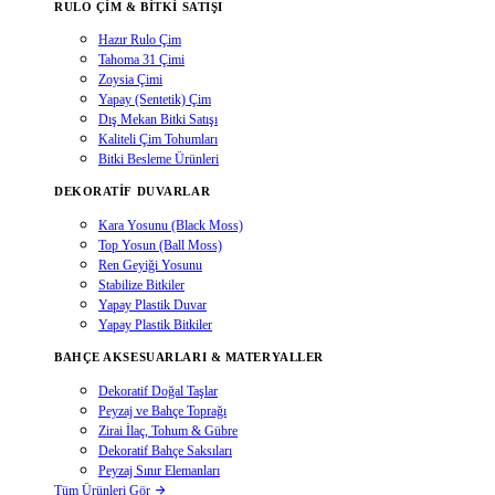
RULO ÇIM & BITKI SATIŞI
Hazır Rulo Çim
Tahoma 31 Çimi
Zoysia Çimi
Yapay (Sentetik) Çim
Dış Mekan Bitki Satışı
Kaliteli Çim Tohumları
Bitki Besleme Ürünleri
DEKORATIF DUVARLAR
Kara Yosunu (Black Moss)
Top Yosun (Ball Moss)
Ren Geyiği Yosunu
Stabilize Bitkiler
Yapay Plastik Duvar
Yapay Plastik Bitkiler
BAHÇE AKSESUARLARI & MATERYALLER
Dekoratif Doğal Taşlar
Peyzaj ve Bahçe Toprağı
Zirai İlaç, Tohum & Gübre
Dekoratif Bahçe Saksıları
Peyzaj Sınır Elemanları
Tüm Ürünleri Gör