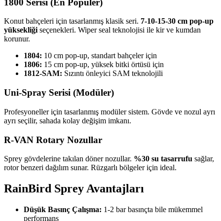
1800 Serisi (En Popüler)
Konut bahçeleri için tasarlanmış klasik seri.
7-10-15-30 cm pop-up
yüksekliği
seçenekleri. Wiper seal teknolojisi ile kir ve kumdan
korunur.
1804:
10 cm pop-up, standart bahçeler için
1806:
15 cm pop-up, yüksek bitki örtüsü için
1812-SAM:
Sızıntı önleyici SAM teknolojili
Uni-Spray Serisi (Modüler)
Profesyoneller için tasarlanmış modüler sistem. Gövde ve nozul ayrı
ayrı seçilir, sahada kolay değişim imkanı.
R-VAN Rotary Nozullar
Sprey gövdelerine takılan döner nozullar.
%30 su tasarrufu
sağlar,
rotor benzeri dağılım sunar. Rüzgarlı bölgeler için ideal.
RainBird Sprey Avantajları
Düşük Basınç Çalışma:
1-2 bar basınçta bile mükemmel
performans