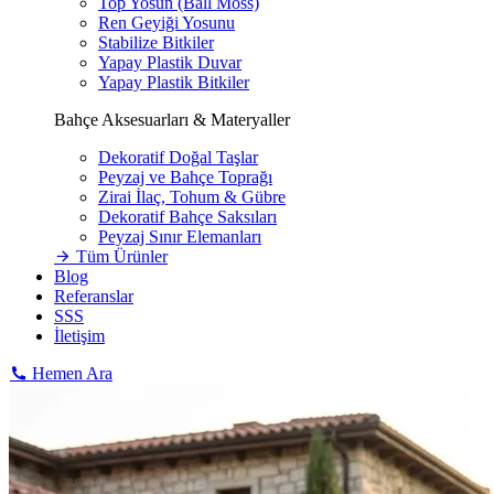
Top Yosun (Ball Moss)
Ren Geyiği Yosunu
Stabilize Bitkiler
Yapay Plastik Duvar
Yapay Plastik Bitkiler
Bahçe Aksesuarları & Materyaller
Dekoratif Doğal Taşlar
Peyzaj ve Bahçe Toprağı
Zirai İlaç, Tohum & Gübre
Dekoratif Bahçe Saksıları
Peyzaj Sınır Elemanları
Tüm Ürünler
Blog
Referanslar
SSS
İletişim
Hemen Ara