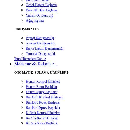
Genel Haşere İlaçlama
Bahçe & Bitki İlaçlama
Yabani Ot Kontrolü
Ağaç Taşıma
DANIŞMANLIK
Peyzaj Danışmanlığı
Sulama Danışmanlığı
Bahçe Bakım Danışmanlığı
Tarımsal Danışmanlık
Tüm Hizmetleri Gör
Malzeme & Tedarik
OTOMATIK SULAMA ÜRÜNLERI
Hunter Kontrol Üniteleri
Hunter Rotor Başlıklar
Hunter Sprey Başlıklar
RainBird Kontrol Üniteleri
RainBird Rotor Başlıklar
RainBird Sprey Başlıklar
K-Rain Kontrol Üniteleri
K-Rain Rotor Başlıklar
K-Rain Sprey Başlıklar