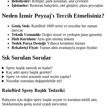
Belediyeler:
Refüjler, park kenarları, anıt çevreleri
İşletmeler:
Restoran bahçeleri, otel girişleri, plaza peyzajları
Neden İzmir Peyzaj'ı Tercih Etmelisiniz?
Geniş Stok:
RainBird 1800 serisi ve nozullar her zaman
mevcut
Teknik Uzmanlık:
Doğru nozul ve yerleşim planı garantisi
Hızlı Kurulum:
Aynı gün montaj imkanı
Yedek Parça Desteği:
Yıllarca kesintisiz hizmet
Rekabetçi Fiyat:
Toptan alım avantajıyla uygun fiyatlar
Sık Sorulan Sorular
Sprey başlık menzili ne kadar?
Kaç adet sprey başlık gerekir?
Sprey ve rotor arasında nasıl seçim yapılır?
Nozullar sonradan değiştirilebilir mi?
RainBird Sprey Başlık Tedariki
Bahçeniz için doğru sprey başlık seçimi ve kurulum teklifi alın.
Stoklarımızda geniş nozul çeşidi mevcuttur.