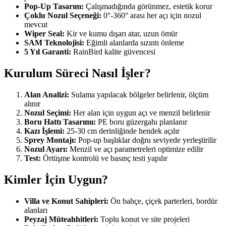
Pop-Up Tasarım:
Çalışmadığında görünmez, estetik korur
Çoklu Nozul Seçeneği:
0°-360° arası her açı için nozul
mevcut
Wiper Seal:
Kir ve kumu dışarı atar, uzun ömür
SAM Teknolojisi:
Eğimli alanlarda sızıntı önleme
5 Yıl Garanti:
RainBird kalite güvencesi
Kurulum Süreci Nasıl İşler?
Alan Analizi:
Sulama yapılacak bölgeler belirlenir, ölçüm
alınır
Nozul Seçimi:
Her alan için uygun açı ve menzil belirlenir
Boru Hattı Tasarımı:
PE boru güzergahı planlanır
Kazı İşlemi:
25-30 cm derinliğinde hendek açılır
Sprey Montajı:
Pop-up başlıklar doğru seviyede yerleştirilir
Nozul Ayarı:
Menzil ve açı parametreleri optimize edilir
Test:
Örtüşme kontrolü ve basınç testi yapılır
Kimler İçin Uygun?
Villa ve Konut Sahipleri:
Ön bahçe, çiçek parterleri, bordür
alanları
Peyzaj Müteahhitleri:
Toplu konut ve site projeleri