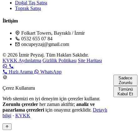
Doğal Taş Satışı
Toprak Satışı
İletişim
Folkart Towers, Bayraklı / İzmir
0532 655 07 84
oncupeyzaj@gmail.com
© 2026 İzmir Peyzaj. Tüm Hakları Saklıdır.
KVKK Aydınlatma
Gizlilik Politikası
Site Haritası
Hızlı Arama
WhatsApp
🍪
Sadece
Zorunlu
Çerez Kullanımı
Tümünü
Kabul Et
Web sitemizi en iyi deneyim için çerezler kullanır.
Zorunlu çerezler
her zaman aktiftir;
analiz ve
pazarlama çerezleri
için onayınız gereklidir.
Detaylı
bilgi
·
KVKK