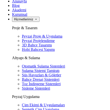
Anasayfa
Blog
Akademi
Kurumsal
Hizmetlerimiz
Proje & Tasarım
Peyzaj Proje & Uygulama
Peyzaj Projelendirme
3D Bahçe Tasarımı
Hobi Bahçesi Yapımı
Altyapı & Sulama
Otomatik Sulama Sistemleri
Sulama Sistemi Tamiratı
Süs Havuzları & Göletler
Bahçe Drenaj Sistemleri
Toz İndirgeme Sistemleri
Sisleme Sistemleri
Peyzaj Uygulama
Çim Ekimi & Uygulamaları
Sentetik Çim Uygulama