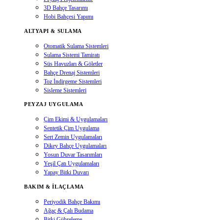
3D Bahçe Tasarımı
Hobi Bahçesi Yapımı
ALTYAPI & SULAMA
Otomatik Sulama Sistemleri
Sulama Sistemi Tamiratı
Süs Havuzları & Göletler
Bahçe Drenaj Sistemleri
Toz İndirgeme Sistemleri
Sisleme Sistemleri
PEYZAJ UYGULAMA
Çim Ekimi & Uygulamaları
Sentetik Çim Uygulama
Sert Zemin Uygulamaları
Dikey Bahçe Uygulamaları
Yosun Duvar Tasarımları
Yeşil Çatı Uygulamaları
Yapay Bitki Duvarı
BAKIM & İLAÇLAMA
Periyodik Bahçe Bakımı
Ağaç & Çalı Budama
Bitki Gübreleme