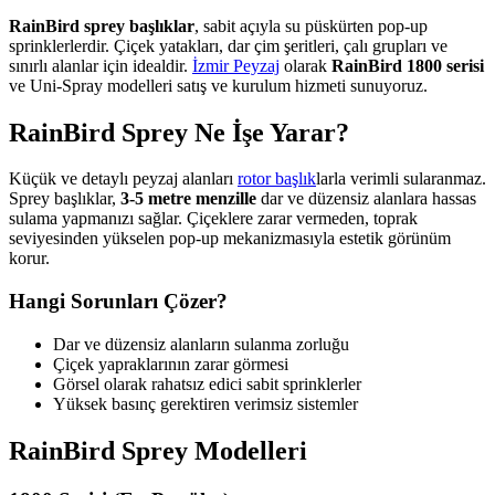
RainBird sprey başlıklar
, sabit açıyla su püskürten pop-up
sprinklerlerdir. Çiçek yatakları, dar çim şeritleri, çalı grupları ve
sınırlı alanlar için idealdir.
İzmir Peyzaj
olarak
RainBird 1800 serisi
ve Uni-Spray modelleri satış ve kurulum hizmeti sunuyoruz.
RainBird Sprey Ne İşe Yarar?
Küçük ve detaylı peyzaj alanları
rotor başlık
larla verimli sularanmaz.
Sprey başlıklar,
3-5 metre menzille
dar ve düzensiz alanlara hassas
sulama yapmanızı sağlar. Çiçeklere zarar vermeden, toprak
seviyesinden yükselen pop-up mekanizmasıyla estetik görünüm
korur.
Hangi Sorunları Çözer?
Dar ve düzensiz alanların sulanma zorluğu
Çiçek yapraklarının zarar görmesi
Görsel olarak rahatsız edici sabit sprinklerler
Yüksek basınç gerektiren verimsiz sistemler
RainBird Sprey Modelleri