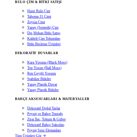
RULO ÇIM & BITKI SATIŞI
Hazır Rulo Çim
Tahoma 31 Çimi
Zoysia Çimi
Yapay (Sentetik) Çim
Dış Mekan Bitki Satışı
Kaliteli Çim Tohumları
Bitki Besleme Ürünleri
DEKORATIF DUVARLAR
Kara Yosunu (Black Moss)
Top Yosun (Ball Moss)
Ren Geyiği Yosunu
Stabilize Bitkiler
Yapay Plastik Duvar
Yapay Plastik Bitkiler
BAHÇE AKSESUARLARI & MATERYALLER
Dekoratif Doğal Taşlar
Peyzaj ve Bahçe Toprağı
Zirai İlaç, Tohum & Gübre
Dekoratif Bahçe Saksıları
Peyzaj Sınır Elemanları
Tüm Ürünleri Gör