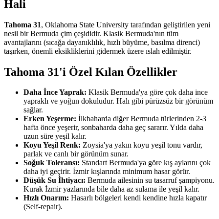
Hali
Tahoma 31
, Oklahoma State University tarafından geliştirilen yeni
nesil bir Bermuda çim çeşididir. Klasik Bermuda'nın tüm
avantajlarını (sıcağa dayanıklılık, hızlı büyüme, basılma direnci)
taşırken, önemli eksikliklerini gidermek üzere ıslah edilmiştir.
Tahoma 31'i Özel Kılan Özellikler
Daha İnce Yaprak:
Klasik Bermuda'ya göre çok daha ince
yapraklı ve yoğun dokuludur. Halı gibi pürüzsüz bir görünüm
sağlar.
Erken Yeşerme:
İlkbaharda diğer Bermuda türlerinden 2-3
hafta önce yeşerir, sonbaharda daha geç sararır. Yılda daha
uzun süre yeşil kalır.
Koyu Yeşil Renk:
Zoysia'ya yakın koyu yeşil tonu vardır,
parlak ve canlı bir görünüm sunar.
Soğuk Toleransı:
Standart Bermuda'ya göre kış aylarını çok
daha iyi geçirir. İzmir kışlarında minimum hasar görür.
Düşük Su İhtiyacı:
Bermuda ailesinin su tasarruf şampiyonu.
Kurak İzmir yazlarında bile daha az sulama ile yeşil kalır.
Hızlı Onarım:
Hasarlı bölgeleri kendi kendine hızla kapatır
(Self-repair).