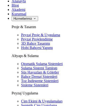
Anasayfa
Blog
Akademi
Kurumsal
Hizmetlerimiz
Proje & Tasarım
Peyzaj Proje & Uygulama
Peyzaj Projelendirme
3D Bahçe Tasarımı
Hobi Bahçesi Yapımı
Altyapı & Sulama
Otomatik Sulama Sistemleri
Sulama Sistemi Tamiratı
Süs Havuzları & Göletler
Bahçe Drenaj Sistemleri
Toz İndirgeme Sistemleri
Sisleme Sistemleri
Peyzaj Uygulama
Çim Ekimi & Uygulamaları
Sentetik Çim Uygulama