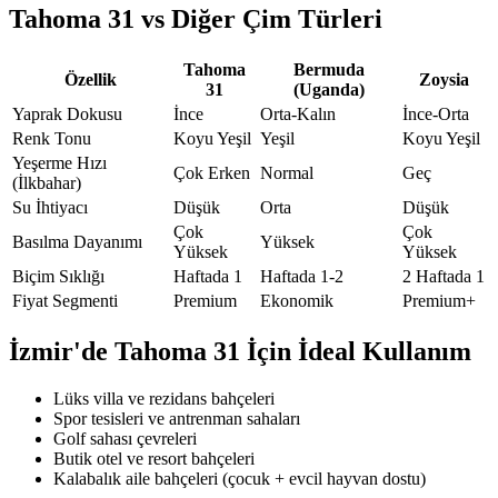
Tahoma 31 vs Diğer Çim Türleri
Tahoma
Bermuda
Özellik
Zoysia
31
(Uganda)
Yaprak Dokusu
İnce
Orta-Kalın
İnce-Orta
Renk Tonu
Koyu Yeşil
Yeşil
Koyu Yeşil
Yeşerme Hızı
Çok Erken
Normal
Geç
(İlkbahar)
Su İhtiyacı
Düşük
Orta
Düşük
Çok
Çok
Basılma Dayanımı
Yüksek
Yüksek
Yüksek
Biçim Sıklığı
Haftada 1
Haftada 1-2
2 Haftada 1
Fiyat Segmenti
Premium
Ekonomik
Premium+
İzmir'de Tahoma 31 İçin İdeal Kullanım
Lüks villa ve rezidans bahçeleri
Spor tesisleri ve antrenman sahaları
Golf sahası çevreleri
Butik otel ve resort bahçeleri
Kalabalık aile bahçeleri (çocuk + evcil hayvan dostu)