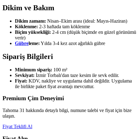
Dikim ve Bakım
Dikim zamanı:
Nisan–Ekim arası (ideal: Mayıs-Haziran)
Köklenme:
2-3 haftada tam köklenme
Biçim yüksekliği:
2-4 cm (düşük biçimde en güzel görünümü
verir)
Gübre
leme:
Yılda 3-4 kez azot ağırlıklı gübre
Sipariş Bilgileri
Minimum sipariş:
100 m²
Sevkiyat:
İzmir Torbalı'dan taze kesim ile sevk edilir.
Fiyat:
KDV, nakliye ve uygulama dahil değildir. Uygulama
ile birlikte paket fiyat avantajı mevcuttur.
Premium Çim Deneyimi
Tahoma 31 hakkında detaylı bilgi, numune talebi ve fiyat için bize
ulaşın.
Fiyat Teklifi Al
Fiyat Alın