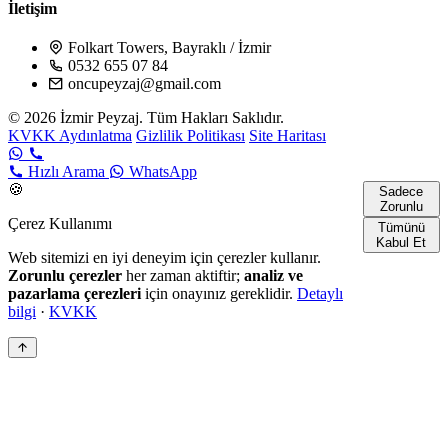
İletişim
Folkart Towers, Bayraklı / İzmir
0532 655 07 84
oncupeyzaj@gmail.com
© 2026 İzmir Peyzaj. Tüm Hakları Saklıdır.
KVKK Aydınlatma
Gizlilik Politikası
Site Haritası
Hızlı Arama
WhatsApp
🍪
Sadece
Zorunlu
Çerez Kullanımı
Tümünü
Kabul Et
Web sitemizi en iyi deneyim için çerezler kullanır.
Zorunlu çerezler
her zaman aktiftir;
analiz ve
pazarlama çerezleri
için onayınız gereklidir.
Detaylı
bilgi
·
KVKK