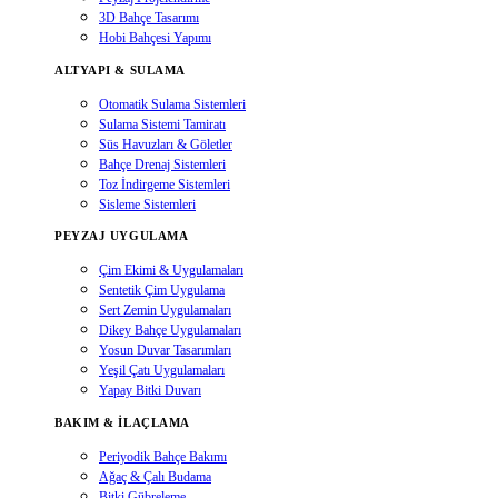
3D Bahçe Tasarımı
Hobi Bahçesi Yapımı
ALTYAPI & SULAMA
Otomatik Sulama Sistemleri
Sulama Sistemi Tamiratı
Süs Havuzları & Göletler
Bahçe Drenaj Sistemleri
Toz İndirgeme Sistemleri
Sisleme Sistemleri
PEYZAJ UYGULAMA
Çim Ekimi & Uygulamaları
Sentetik Çim Uygulama
Sert Zemin Uygulamaları
Dikey Bahçe Uygulamaları
Yosun Duvar Tasarımları
Yeşil Çatı Uygulamaları
Yapay Bitki Duvarı
BAKIM & İLAÇLAMA
Periyodik Bahçe Bakımı
Ağaç & Çalı Budama
Bitki Gübreleme