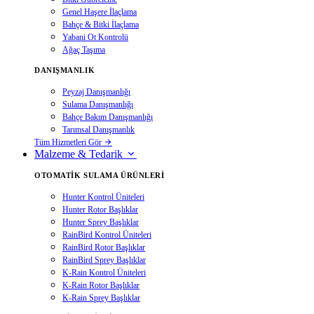
Genel Haşere İlaçlama
Bahçe & Bitki İlaçlama
Yabani Ot Kontrolü
Ağaç Taşıma
DANIŞMANLIK
Peyzaj Danışmanlığı
Sulama Danışmanlığı
Bahçe Bakım Danışmanlığı
Tarımsal Danışmanlık
Tüm Hizmetleri Gör
Malzeme & Tedarik
OTOMATIK SULAMA ÜRÜNLERI
Hunter Kontrol Üniteleri
Hunter Rotor Başlıklar
Hunter Sprey Başlıklar
RainBird Kontrol Üniteleri
RainBird Rotor Başlıklar
RainBird Sprey Başlıklar
K-Rain Kontrol Üniteleri
K-Rain Rotor Başlıklar
K-Rain Sprey Başlıklar