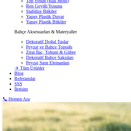
Top Yosun (Ball Moss)
Ren Geyiği Yosunu
Stabilize Bitkiler
Yapay Plastik Duvar
Yapay Plastik Bitkiler
Bahçe Aksesuarları & Materyaller
Dekoratif Doğal Taşlar
Peyzaj ve Bahçe Toprağı
Zirai İlaç, Tohum & Gübre
Dekoratif Bahçe Saksıları
Peyzaj Sınır Elemanları
Tüm Ürünler
Blog
Referanslar
SSS
İletişim
Hemen Ara